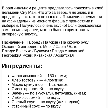
В оригинальном рецепте предлагалось положить в хлеб
пельмени Сиу Май. Что это за зверь, я не знаю, и в
продаже у нас такого не сыскать. Я заменила пельмени
на фрикадельки из мясного фарша с пряностями и
имбирем. Получилось очень вкусно! Если фрикадельки
заморозить заранее, можно быстро приготовить
интересную закуску.
Назначение: На обед / На ужин / На скорую руку
Основной ингредиент: Мясо / Фарш / Батон
Блюдо: Выпечка / Булочки / Блюда с начинкой
География кухни: Китайская / Азиатская
Ингредиенты:
Фарш домашний — 150 грамм;
Хлеб тостовый — 4 ломтика;
Масло кунжутное — 1 ст. ложек;
Смесь пряностей — по вкусу;
Зелень — по вкусу (лук, петрушка, кинза);
Имбирь свежий — по вкусу;
Соевый соус — по вкусу (для подачи);
Устричный соус — по вкусу;