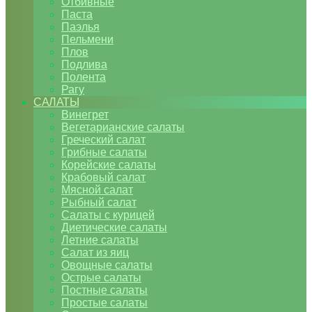
Отбивные
Паста
Паэлья
Пельмени
Плов
Подлива
Полента
Рагу
САЛАТЫ
Винегрет
Вегетарианские салаты
Греческий салат
Грибные салаты
Корейские салаты
Крабовый салат
Мясной салат
Рыбный салат
Салаты с курицей
Диетические салаты
Летние салаты
Салат из яиц
Овощные салаты
Острые салаты
Постные салаты
Простые салаты