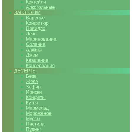
Коктейли
Алкогольные
ЗАГОТОВКИ
Варенье
Конфитюр
Повидло
Лечо
Маринование
Соление
Аджика
Джем
Квашение
Консервация
ДЕСЕРТЫ
Безе
Желе
Зефир
Ириски
Конфеты
Кутья
Мармелад
Мороженое
Муссы
Пастила
Пудинг