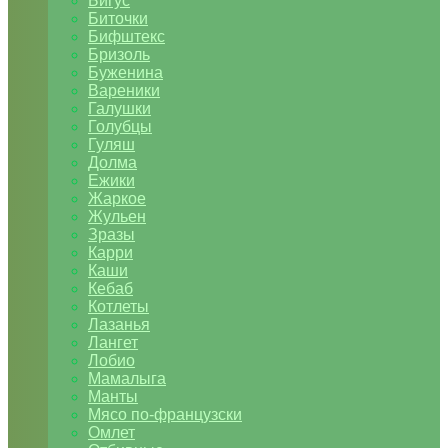
Бигус
Биточки
Бифштекс
Бризоль
Буженина
Вареники
Галушки
Голубцы
Гуляш
Долма
Ежики
Жаркое
Жульен
Зразы
Карри
Каши
Кебаб
Котлеты
Лазанья
Лангет
Лобио
Мамалыга
Манты
Мясо по-французски
Омлет