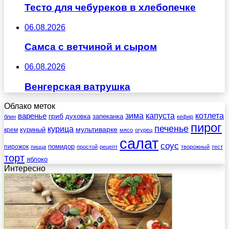
Тесто для чебуреков в хлебопечке
06.08.2026
Самса с ветчиной и сыром
06.08.2026
Венгерская ватрушка
Облако меток
зима
котлета
варенье
капуста
гриб
духовка
запеканка
блин
кефир
пирог
печенье
курица
мультиварке
куриный
крем
мясо
огурец
салат
соус
помидор
пирожок
пицца
простой
рецепт
творожный
тест
торт
яблоко
Интересно