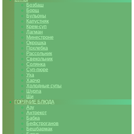
Бозбаш
Борщ
Бульоны
Капустняк
Крем-суп
Лагман
Минестроне
Окрошка
Похлебка
Рассольник
Свекольник
Солянка
Суп-пюре
Уха
Харчо
Холодные супы
Шурпа
Щи
ГОРЯЧИЕ БЛЮДА
Азу
Антрекот
Бабка
Бефстроганов
Бешбармак