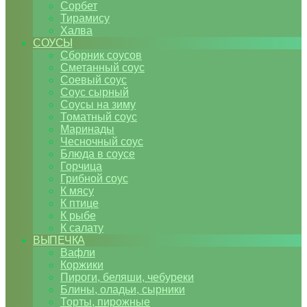
Сорбет
Тирамису
Халва
СОУСЫ
Сборник соусов
Сметанный соус
Соевый соус
Соус сырный
Соусы на зиму
Томатный соус
Маринады
Чесночный соус
Блюда в соусе
Горчица
Грибной соус
К мясу
К птице
К рыбе
К салату
ВЫПЕЧКА
Вафли
Коржики
Пироги, беляши, чебуреки
Блины, оладьи, сырники
Торты, пирожные