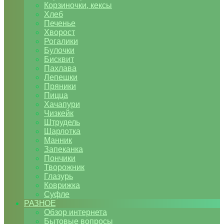
Корзиночки, кексы
Хлеб
Печенье
Хворост
Рогалики
Булочки
Бисквит
Пахлава
Лепешки
Пряники
Пицца
Хачапури
Чизкейк
Штрудель
Шарлотка
Манник
Запеканка
Пончики
Творожник
Глазурь
Коврижка
Суфле
РАЗНОЕ
Обзор интернета
Бытовые вопросы