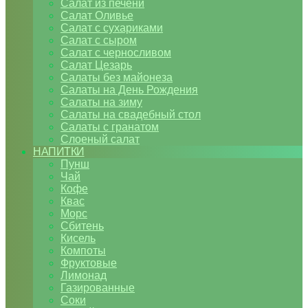
Салат из печени
Салат Оливье
Салат с сухариками
Салат с сыром
Салат с черносливом
Салат Цезарь
Салаты без майонеза
Салаты на День Рождения
Салаты на зиму
Салаты на свадебный стол
Салаты с гранатом
Слоеный салат
НАПИТКИ
Пунш
Чай
Кофе
Квас
Морс
Сбитень
Кисель
Компоты
Фруктовые
Лимонад
Газированные
Соки