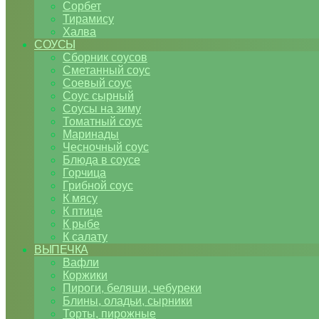
Сорбет
Тирамису
Халва
СОУСЫ
Сборник соусов
Сметанный соус
Соевый соус
Соус сырный
Соусы на зиму
Томатный соус
Маринады
Чесночный соус
Блюда в соусе
Горчица
Грибной соус
К мясу
К птице
К рыбе
К салату
ВЫПЕЧКА
Вафли
Коржики
Пироги, беляши, чебуреки
Блины, оладьи, сырники
Торты, пирожные