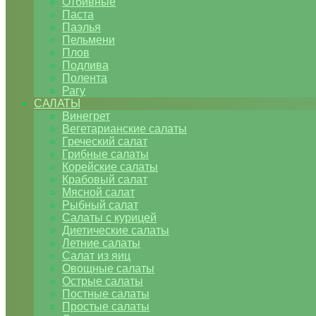
Отбивные
Паста
Паэлья
Пельмени
Плов
Подлива
Полента
Рагу
САЛАТЫ
Винегрет
Вегетарианские салаты
Греческий салат
Грибные салаты
Корейские салаты
Крабовый салат
Мясной салат
Рыбный салат
Салаты с курицей
Диетические салаты
Летние салаты
Салат из яиц
Овощные салаты
Острые салаты
Постные салаты
Простые салаты