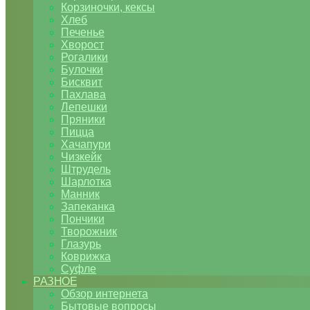
Корзиночки, кексы
Хлеб
Печенье
Хворост
Рогалики
Булочки
Бисквит
Пахлава
Лепешки
Пряники
Пицца
Хачапури
Чизкейк
Штрудель
Шарлотка
Манник
Запеканка
Пончики
Творожник
Глазурь
Коврижка
Суфле
РАЗНОЕ
Обзор интернета
Бытовые вопросы