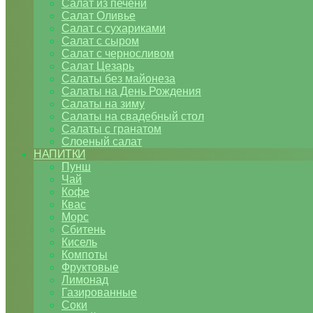
Салат из печени
Салат Оливье
Салат с сухариками
Салат с сыром
Салат с черносливом
Салат Цезарь
Салаты без майонеза
Салаты на День Рождения
Салаты на зиму
Салаты на свадебный стол
Салаты с гранатом
Слоеный салат
НАПИТКИ
Пунш
Чай
Кофе
Квас
Морс
Сбитень
Кисель
Компоты
Фруктовые
Лимонад
Газированные
Соки