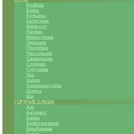
Бозбаш
Борщ
Бульоны
Капустняк
Крем-суп
Лагман
Минестроне
Окрошка
Похлебка
Рассольник
Свекольник
Солянка
Суп-пюре
Уха
Харчо
Холодные супы
Шурпа
Щи
ГОРЯЧИЕ БЛЮДА
Азу
Антрекот
Бабка
Бефстроганов
Бешбармак