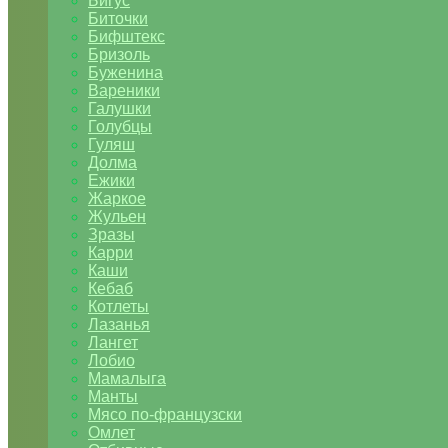
Бигус
Биточки
Бифштекс
Бризоль
Буженина
Вареники
Галушки
Голубцы
Гуляш
Долма
Ежики
Жаркое
Жульен
Зразы
Карри
Каши
Кебаб
Котлеты
Лазанья
Лангет
Лобио
Мамалыга
Манты
Мясо по-французски
Омлет