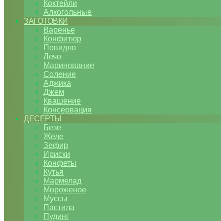
Коктейли
Алкогольные
ЗАГОТОВКИ
Варенье
Конфитюр
Повидло
Лечо
Маринование
Соление
Аджика
Джем
Квашение
Консервация
ДЕСЕРТЫ
Безе
Желе
Зефир
Ириски
Конфеты
Кутья
Мармелад
Мороженое
Муссы
Пастила
Пудинг