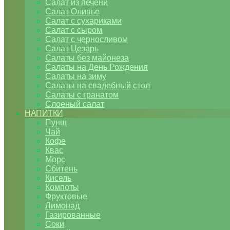
Салат из печени
Салат Оливье
Салат с сухариками
Салат с сыром
Салат с черносливом
Салат Цезарь
Салаты без майонеза
Салаты на День Рождения
Салаты на зиму
Салаты на свадебный стол
Салаты с гранатом
Слоеный салат
НАПИТКИ
Пунш
Чай
Кофе
Квас
Морс
Сбитень
Кисель
Компоты
Фруктовые
Лимонад
Газированные
Соки