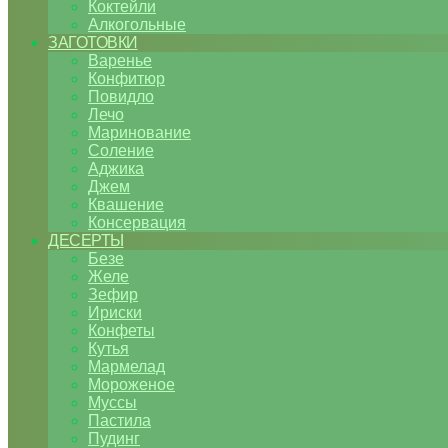
Коктейли
Алкогольные
ЗАГОТОВКИ
Варенье
Конфитюр
Повидло
Лечо
Маринование
Соление
Аджика
Джем
Квашение
Консервация
ДЕСЕРТЫ
Безе
Желе
Зефир
Ириски
Конфеты
Кутья
Мармелад
Мороженое
Муссы
Пастила
Пудинг