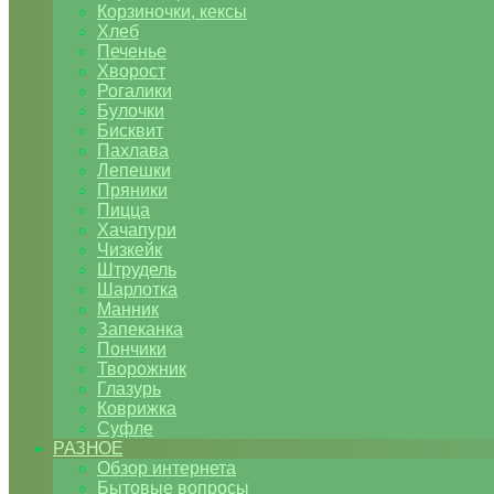
Корзиночки, кексы
Хлеб
Печенье
Хворост
Рогалики
Булочки
Бисквит
Пахлава
Лепешки
Пряники
Пицца
Хачапури
Чизкейк
Штрудель
Шарлотка
Манник
Запеканка
Пончики
Творожник
Глазурь
Коврижка
Суфле
РАЗНОЕ
Обзор интернета
Бытовые вопросы