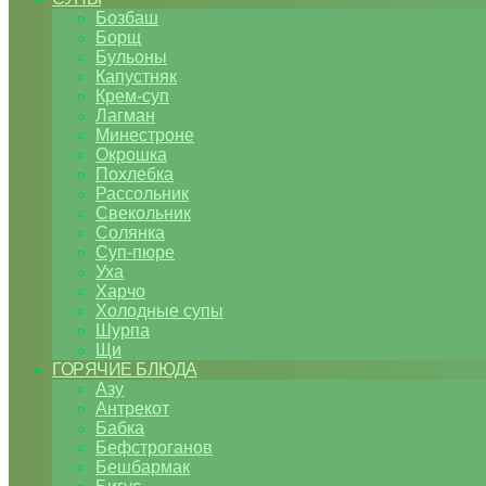
Бозбаш
Борщ
Бульоны
Капустняк
Крем-суп
Лагман
Минестроне
Окрошка
Похлебка
Рассольник
Свекольник
Солянка
Суп-пюре
Уха
Харчо
Холодные супы
Шурпа
Щи
ГОРЯЧИЕ БЛЮДА
Азу
Антрекот
Бабка
Бефстроганов
Бешбармак