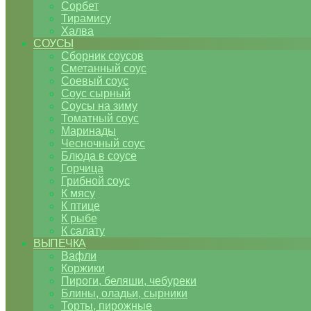
Сорбет
Тирамису
Халва
СОУСЫ
Сборник соусов
Сметанный соус
Соевый соус
Соус сырный
Соусы на зиму
Томатный соус
Маринады
Чесночный соус
Блюда в соусе
Горчица
Грибной соус
К мясу
К птице
К рыбе
К салату
ВЫПЕЧКА
Вафли
Коржики
Пироги, беляши, чебуреки
Блины, оладьи, сырники
Торты, пирожные