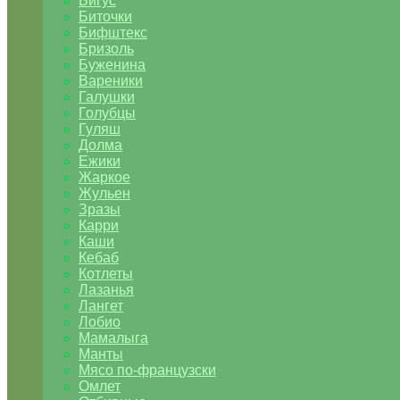
Бигус
Биточки
Бифштекс
Бризоль
Буженина
Вареники
Галушки
Голубцы
Гуляш
Долма
Ежики
Жаркое
Жульен
Зразы
Карри
Каши
Кебаб
Котлеты
Лазанья
Лангет
Лобио
Мамалыга
Манты
Мясо по-французски
Омлет