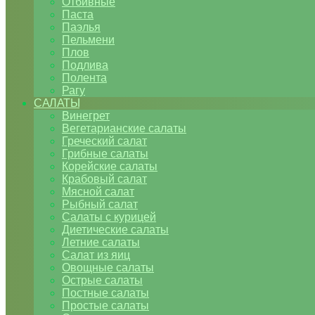
Отбивные
Паста
Паэлья
Пельмени
Плов
Подлива
Полента
Рагу
САЛАТЫ
Винегрет
Вегетарианские салаты
Греческий салат
Грибные салаты
Корейские салаты
Крабовый салат
Мясной салат
Рыбный салат
Салаты с курицей
Диетические салаты
Летние салаты
Салат из яиц
Овощные салаты
Острые салаты
Постные салаты
Простые салаты