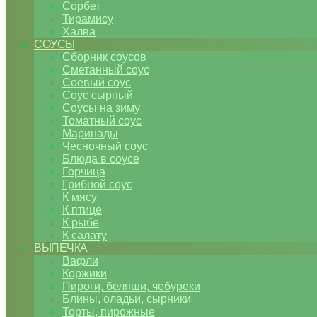
Сорбет
Тирамису
Халва
СОУСЫ
Сборник соусов
Сметанный соус
Соевый соус
Соус сырный
Соусы на зиму
Томатный соус
Маринады
Чесночный соус
Блюда в соусе
Горчица
Грибной соус
К мясу
К птице
К рыбе
К салату
ВЫПЕЧКА
Вафли
Коржики
Пироги, беляши, чебуреки
Блины, оладьи, сырники
Торты, пирожные