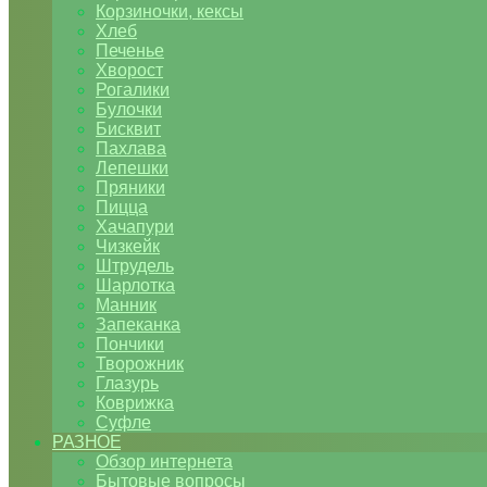
Корзиночки, кексы
Хлеб
Печенье
Хворост
Рогалики
Булочки
Бисквит
Пахлава
Лепешки
Пряники
Пицца
Хачапури
Чизкейк
Штрудель
Шарлотка
Манник
Запеканка
Пончики
Творожник
Глазурь
Коврижка
Суфле
РАЗНОЕ
Обзор интернета
Бытовые вопросы