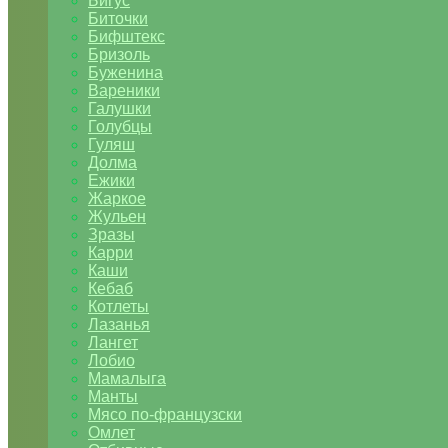
Бигус
Биточки
Бифштекс
Бризоль
Буженина
Вареники
Галушки
Голубцы
Гуляш
Долма
Ежики
Жаркое
Жульен
Зразы
Карри
Каши
Кебаб
Котлеты
Лазанья
Лангет
Лобио
Мамалыга
Манты
Мясо по-французски
Омлет