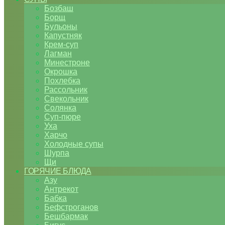
Бозбаш
Борщ
Бульоны
Капустняк
Крем-суп
Лагман
Минестроне
Окрошка
Похлебка
Рассольник
Свекольник
Солянка
Суп-пюре
Уха
Харчо
Холодные супы
Шурпа
Щи
ГОРЯЧИЕ БЛЮДА
Азу
Антрекот
Бабка
Бефстроганов
Бешбармак