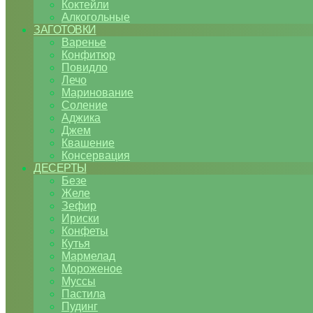
Коктейли
Алкогольные
ЗАГОТОВКИ
Варенье
Конфитюр
Повидло
Лечо
Маринование
Соление
Аджика
Джем
Квашение
Консервация
ДЕСЕРТЫ
Безе
Желе
Зефир
Ириски
Конфеты
Кутья
Мармелад
Мороженое
Муссы
Пастила
Пудинг