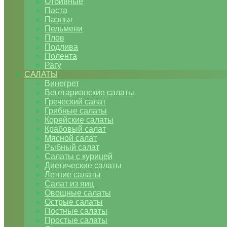
Отбивные
Паста
Паэлья
Пельмени
Плов
Подлива
Полента
Рагу
САЛАТЫ
Винегрет
Вегетарианские салаты
Греческий салат
Грибные салаты
Корейские салаты
Крабовый салат
Мясной салат
Рыбный салат
Салаты с курицей
Диетические салаты
Летние салаты
Салат из яиц
Овощные салаты
Острые салаты
Постные салаты
Простые салаты