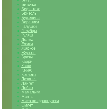
Бигус
Биточки
Бифштекс
Бризоль
Буженина
Вареники
Галушки
Голубцы
Гуляш
Долма
Ежики
Жаркое
Жульен
Зразы
Карри
Каши
Кебаб
Котлеты
Лазанья
Лангет
Лобио
Мамалыга
Манты
Мясо по-французски
Омлет