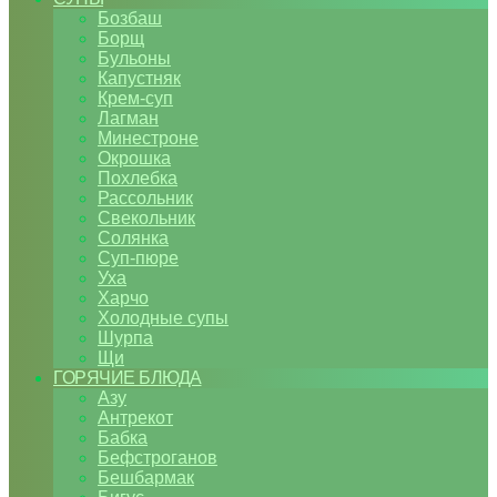
Бозбаш
Борщ
Бульоны
Капустняк
Крем-суп
Лагман
Минестроне
Окрошка
Похлебка
Рассольник
Свекольник
Солянка
Суп-пюре
Уха
Харчо
Холодные супы
Шурпа
Щи
ГОРЯЧИЕ БЛЮДА
Азу
Антрекот
Бабка
Бефстроганов
Бешбармак