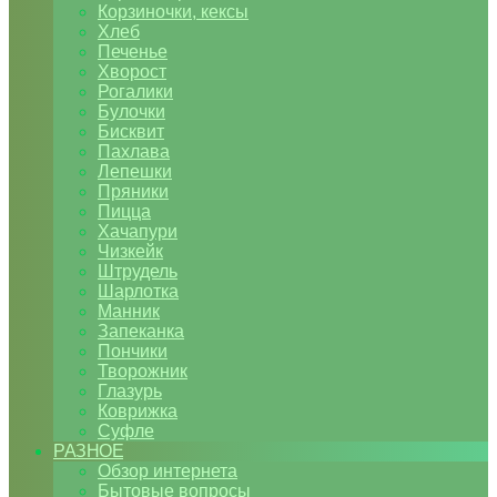
Корзиночки, кексы
Хлеб
Печенье
Хворост
Рогалики
Булочки
Бисквит
Пахлава
Лепешки
Пряники
Пицца
Хачапури
Чизкейк
Штрудель
Шарлотка
Манник
Запеканка
Пончики
Творожник
Глазурь
Коврижка
Суфле
РАЗНОЕ
Обзор интернета
Бытовые вопросы