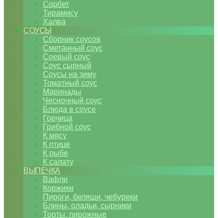
Сорбет
Тирамису
Халва
СОУСЫ
Сборник соусов
Сметанный соус
Соевый соус
Соус сырный
Соусы на зиму
Томатный соус
Маринады
Чесночный соус
Блюда в соусе
Горчица
Грибной соус
К мясу
К птице
К рыбе
К салату
ВЫПЕЧКА
Вафли
Коржики
Пироги, беляши, чебуреки
Блины, оладьи, сырники
Торты, пирожные