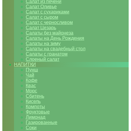
Салат из печени
Салат Оливье
Салат с сухариками
Салат с сыром
Салат с черносливом
Салат Цезарь
Салаты без майонеза
Салаты на День Рождения
Салаты на зиму
Салаты на свадебный стол
Салаты с гранатом
Слоеный салат
НАПИТКИ
Пунш
Чай
Кофе
Квас
Морс
Сбитень
Кисель
Компоты
Фруктовые
Лимонад
Газированные
Соки