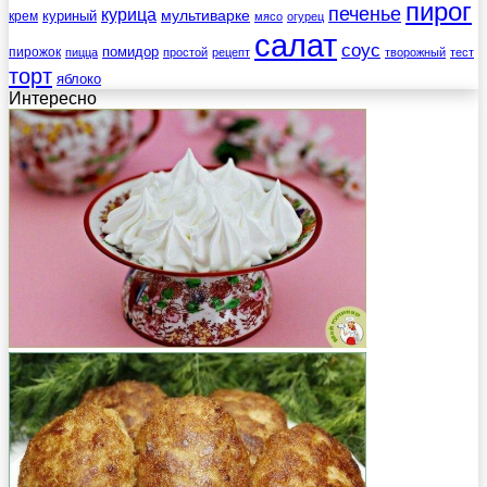
пирог
печенье
курица
мультиварке
куриный
крем
мясо
огурец
салат
соус
помидор
пирожок
пицца
простой
рецепт
творожный
тест
торт
яблоко
Интересно