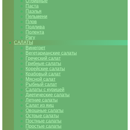
Отбивные
Паста
Паэлья
Пельмени
Плов
Подлива
Полента
Рагу
САЛАТЫ
Винегрет
Вегетарианские салаты
Греческий салат
Грибные салаты
Корейские салаты
Крабовый салат
Мясной салат
Рыбный салат
Салаты с курицей
Диетические салаты
Летние салаты
Салат из яиц
Овощные салаты
Острые салаты
Постные салаты
Простые салаты