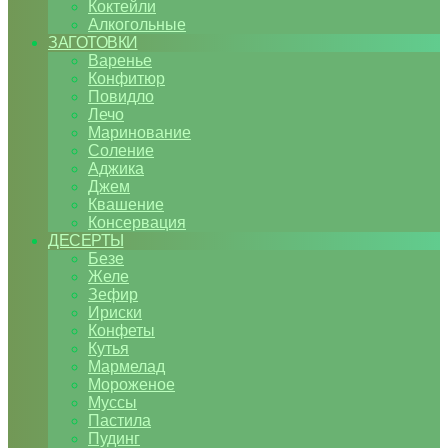
Коктейли
Алкогольные
ЗАГОТОВКИ
Варенье
Конфитюр
Повидло
Лечо
Маринование
Соление
Аджика
Джем
Квашение
Консервация
ДЕСЕРТЫ
Безе
Желе
Зефир
Ириски
Конфеты
Кутья
Мармелад
Мороженое
Муссы
Пастила
Пудинг