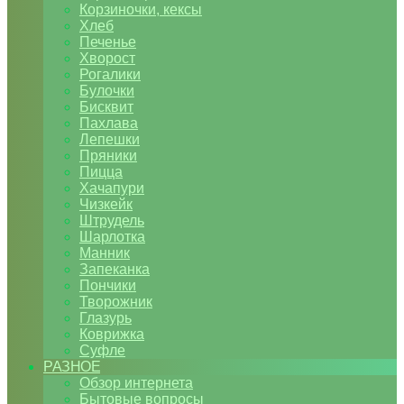
Корзиночки, кексы
Хлеб
Печенье
Хворост
Рогалики
Булочки
Бисквит
Пахлава
Лепешки
Пряники
Пицца
Хачапури
Чизкейк
Штрудель
Шарлотка
Манник
Запеканка
Пончики
Творожник
Глазурь
Коврижка
Суфле
РАЗНОЕ
Обзор интернета
Бытовые вопросы