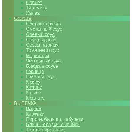
Сорбет
Тирамису
Халва
СОУСЫ
Сборник соусов
Сметанный соус
Соевый соус
Соус сырный
Соусы на зиму
Томатный соус
Маринады
Чесночный соус
Блюда в соусе
Горчица
Грибной соус
К мясу
К птице
К рыбе
К салату
ВЫПЕЧКА
Вафли
Коржики
Пироги, беляши, чебуреки
Блины, оладьи, сырники
Торты, пирожные