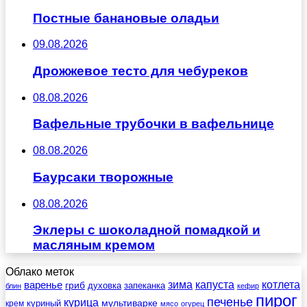
Постные банановые оладьи
09.08.2026
Дрожжевое тесто для чебуреков
08.08.2026
Вафельные трубочки в вафельнице
08.08.2026
Баурсаки творожные
08.08.2026
Эклеры с шоколадной помадкой и
масляным кремом
Облако меток
зима
котлета
варенье
капуста
гриб
духовка
запеканка
блин
кефир
пирог
печенье
курица
мультиварке
куриный
крем
мясо
огурец