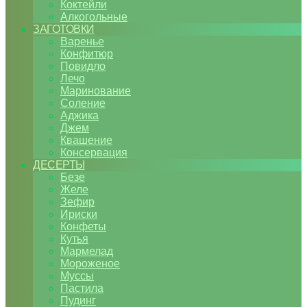
Коктейли
Алкогольные
ЗАГОТОВКИ
Варенье
Конфитюр
Повидло
Лечо
Маринование
Соление
Аджика
Джем
Квашение
Консервация
ДЕСЕРТЫ
Безе
Желе
Зефир
Ириски
Конфеты
Кутья
Мармелад
Мороженое
Муссы
Пастила
Пудинг