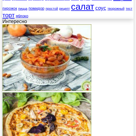
салат
соус
помидор
пирожок
пицца
простой
рецепт
творожный
тест
торт
яблоко
Интересно