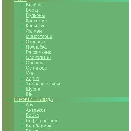
Бозбаш
Борщ
Бульоны
Капустняк
Крем-суп
Лагман
Минестроне
Окрошка
Похлебка
Рассольник
Свекольник
Солянка
Суп-пюре
Уха
Харчо
Холодные супы
Шурпа
Щи
ГОРЯЧИЕ БЛЮДА
Азу
Антрекот
Бабка
Бефстроганов
Бешбармак