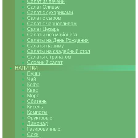
Салат из печени
Салат Оливье
Салат с сухариками
Салат с сыром
Салат с черносливом
Салат Цезарь
Салаты без майонеза
Салаты на День Рождения
Салаты на зиму
Салаты на свадебный стол
Салаты с гранатом
Слоеный салат
НАПИТКИ
Пунш
Чай
Кофе
Квас
Морс
Сбитень
Кисель
Компоты
Фруктовые
Лимонад
Газированные
Соки