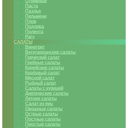
Отбивные
Паста
Паэлья
Пельмени
Плов
Подлива
Полента
Рагу
САЛАТЫ
Винегрет
Вегетарианские салаты
Греческий салат
Грибные салаты
Корейские салаты
Крабовый салат
Мясной салат
Рыбный салат
Салаты с курицей
Диетические салаты
Летние салаты
Салат из яиц
Овощные салаты
Острые салаты
Постные салаты
Простые салаты