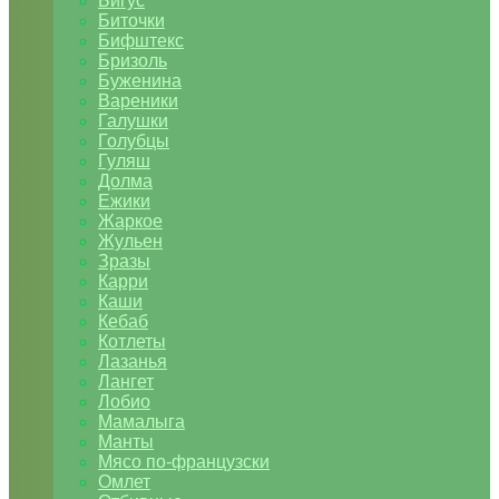
Бигус
Биточки
Бифштекс
Бризоль
Буженина
Вареники
Галушки
Голубцы
Гуляш
Долма
Ежики
Жаркое
Жульен
Зразы
Карри
Каши
Кебаб
Котлеты
Лазанья
Лангет
Лобио
Мамалыга
Манты
Мясо по-французски
Омлет