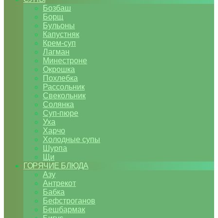
Бозбаш
Борщ
Бульоны
Капустняк
Крем-суп
Лагман
Минестроне
Окрошка
Похлебка
Рассольник
Свекольник
Солянка
Суп-пюре
Уха
Харчо
Холодные супы
Шурпа
Щи
ГОРЯЧИЕ БЛЮДА
Азу
Антрекот
Бабка
Бефстроганов
Бешбармак