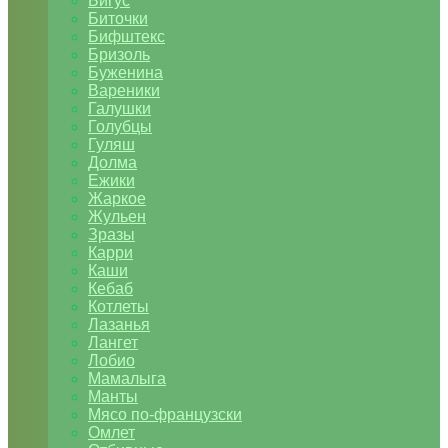
Бигус
Биточки
Бифштекс
Бризоль
Буженина
Вареники
Галушки
Голубцы
Гуляш
Долма
Ежики
Жаркое
Жульен
Зразы
Карри
Каши
Кебаб
Котлеты
Лазанья
Лангет
Лобио
Мамалыга
Манты
Мясо по-французски
Омлет