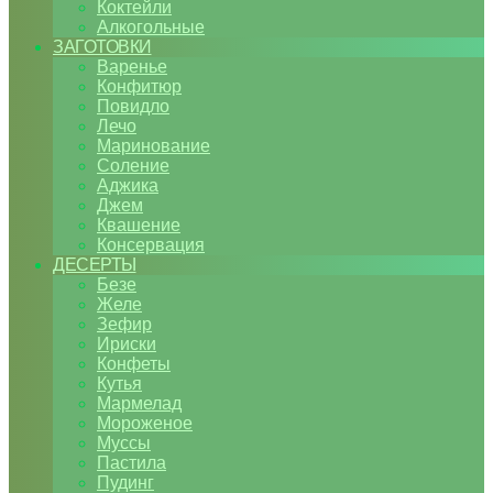
Коктейли
Алкогольные
ЗАГОТОВКИ
Варенье
Конфитюр
Повидло
Лечо
Маринование
Соление
Аджика
Джем
Квашение
Консервация
ДЕСЕРТЫ
Безе
Желе
Зефир
Ириски
Конфеты
Кутья
Мармелад
Мороженое
Муссы
Пастила
Пудинг