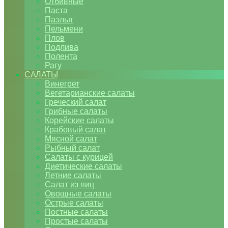
Отбивные
Паста
Паэлья
Пельмени
Плов
Подлива
Полента
Рагу
САЛАТЫ
Винегрет
Вегетарианские салаты
Греческий салат
Грибные салаты
Корейские салаты
Крабовый салат
Мясной салат
Рыбный салат
Салаты с курицей
Диетические салаты
Летние салаты
Салат из яиц
Овощные салаты
Острые салаты
Постные салаты
Простые салаты