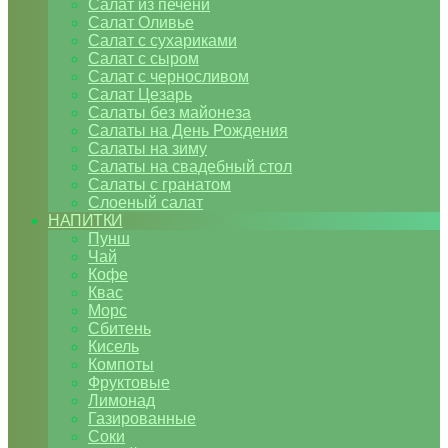
Салат из печени
Салат Оливье
Салат с сухариками
Салат с сыром
Салат с черносливом
Салат Цезарь
Салаты без майонеза
Салаты на День Рождения
Салаты на зиму
Салаты на свадебный стол
Салаты с гранатом
Слоеный салат
НАПИТКИ
Пунш
Чай
Кофе
Квас
Морс
Сбитень
Кисель
Компоты
Фруктовые
Лимонад
Газированные
Соки