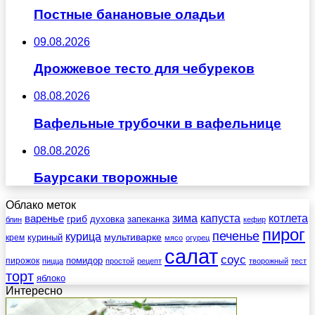
Постные банановые оладьи
09.08.2026
Дрожжевое тесто для чебуреков
08.08.2026
Вафельные трубочки в вафельнице
08.08.2026
Баурсаки творожные
Облако меток
зима
котлета
варенье
капуста
гриб
духовка
запеканка
блин
кефир
пирог
печенье
курица
мультиварке
куриный
крем
мясо
огурец
салат
соус
помидор
пирожок
пицца
простой
рецепт
творожный
тест
торт
яблоко
Интересно