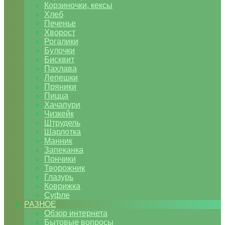
Корзиночки, кексы
Хлеб
Печенье
Хворост
Рогалики
Булочки
Бисквит
Пахлава
Лепешки
Пряники
Пицца
Хачапури
Чизкейк
Штрудель
Шарлотка
Манник
Запеканка
Пончики
Творожник
Глазурь
Коврижка
Суфле
РАЗНОЕ
Обзор интернета
Бытовые вопросы