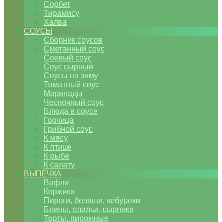
Сорбет
Тирамису
Халва
СОУСЫ
Сборник соусов
Сметанный соус
Соевый соус
Соус сырный
Соусы на зиму
Томатный соус
Маринады
Чесночный соус
Блюда в соусе
Горчица
Грибной соус
К мясу
К птице
К рыбе
К салату
ВЫПЕЧКА
Вафли
Коржики
Пироги, беляши, чебуреки
Блины, оладьи, сырники
Торты, пирожные