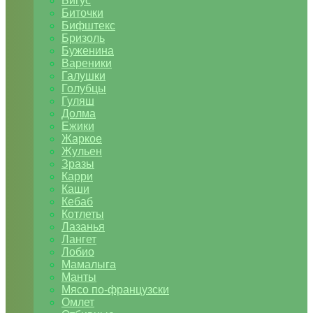
Бигус
Биточки
Бифштекс
Бризоль
Буженина
Вареники
Галушки
Голубцы
Гуляш
Долма
Ежики
Жаркое
Жульен
Зразы
Карри
Каши
Кебаб
Котлеты
Лазанья
Лангет
Лобио
Мамалыга
Манты
Мясо по-французски
Омлет