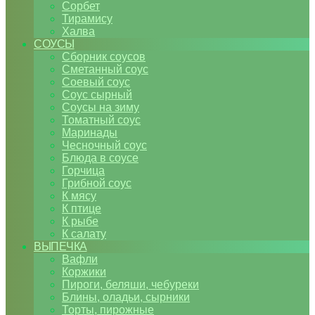
Сорбет
Тирамису
Халва
СОУСЫ
Сборник соусов
Сметанный соус
Соевый соус
Соус сырный
Соусы на зиму
Томатный соус
Маринады
Чесночный соус
Блюда в соусе
Горчица
Грибной соус
К мясу
К птице
К рыбе
К салату
ВЫПЕЧКА
Вафли
Коржики
Пироги, беляши, чебуреки
Блины, оладьи, сырники
Торты, пирожные