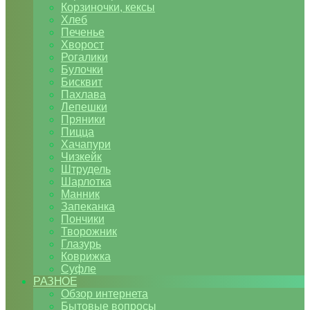
Корзиночки, кексы
Хлеб
Печенье
Хворост
Рогалики
Булочки
Бисквит
Пахлава
Лепешки
Пряники
Пицца
Хачапури
Чизкейк
Штрудель
Шарлотка
Манник
Запеканка
Пончики
Творожник
Глазурь
Коврижка
Суфле
РАЗНОЕ
Обзор интернета
Бытовые вопросы