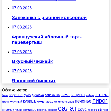
07.08.2026
Запеканка с рыбной консервой
07.08.2026
Французский яблочный тарт-
перевертыш
07.08.2026
Вкусный чизкейк
07.08.2026
Японский бисквит
Облако меток
зима
котлета
варенье
капуста
гриб
духовка
запеканка
блин
кефир
пирог
печенье
курица
мультиварке
куриный
крем
мясо
огурец
салат
соус
помидор
пирожок
пицца
простой
рецепт
творожный
тест