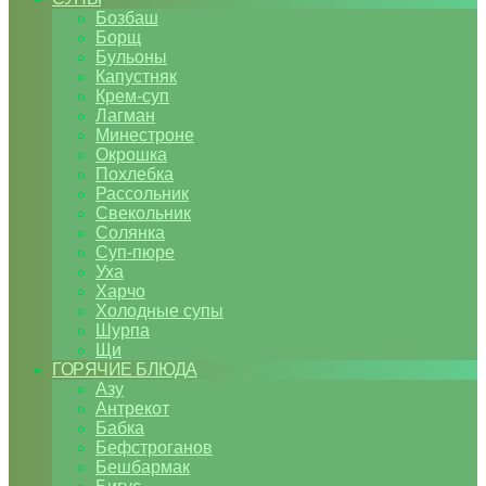
Бозбаш
Борщ
Бульоны
Капустняк
Крем-суп
Лагман
Минестроне
Окрошка
Похлебка
Рассольник
Свекольник
Солянка
Суп-пюре
Уха
Харчо
Холодные супы
Шурпа
Щи
ГОРЯЧИЕ БЛЮДА
Азу
Антрекот
Бабка
Бефстроганов
Бешбармак