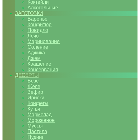
Коктейли
Алкогольные
ЗАГОТОВКИ
Варенье
Конфитюр
Повидло
Лечо
Маринование
Соление
Аджика
Джем
Квашение
Консервация
ДЕСЕРТЫ
Безе
Желе
Зефир
Ириски
Конфеты
Кутья
Мармелад
Мороженое
Муссы
Пастила
Пудинг