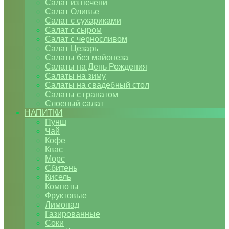
Салат из печени
Салат Оливье
Салат с сухариками
Салат с сыром
Салат с черносливом
Салат Цезарь
Салаты без майонеза
Салаты на День Рождения
Салаты на зиму
Салаты на свадебный стол
Салаты с гранатом
Слоеный салат
НАПИТКИ
Пунш
Чай
Кофе
Квас
Морс
Сбитень
Кисель
Компоты
Фруктовые
Лимонад
Газированные
Соки