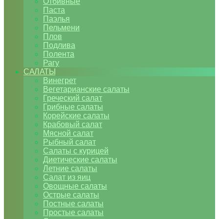
Отбивные
Паста
Паэлья
Пельмени
Плов
Подлива
Полента
Рагу
САЛАТЫ
Винегрет
Вегетарианские салаты
Греческий салат
Грибные салаты
Корейские салаты
Крабовый салат
Мясной салат
Рыбный салат
Салаты с курицей
Диетические салаты
Летние салаты
Салат из яиц
Овощные салаты
Острые салаты
Постные салаты
Простые салаты