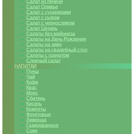
Салат из печени
Салат Оливье
Салат с сухариками
Салат с сыром
Салат с черносливом
Салат Цезарь
Салаты без майонеза
Салаты на День Рождения
Салаты на зиму
Салаты на свадебный стол
Салаты с гранатом
Слоеный салат
НАПИТКИ
Пунш
Чай
Кофе
Квас
Морс
Сбитень
Кисель
Компоты
Фруктовые
Лимонад
Газированные
Соки