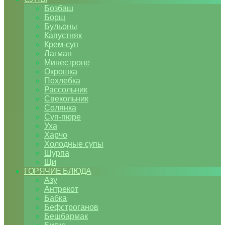
Бозбаш
Борщ
Бульоны
Капустняк
Крем-суп
Лагман
Минестроне
Окрошка
Похлебка
Рассольник
Свекольник
Солянка
Суп-пюре
Уха
Харчо
Холодные супы
Шурпа
Щи
ГОРЯЧИЕ БЛЮДА
Азу
Антрекот
Бабка
Бефстроганов
Бешбармак