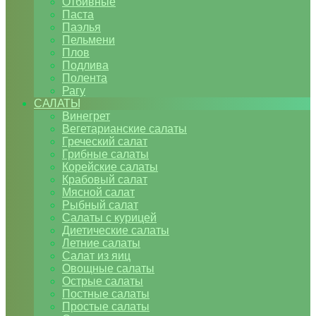
Отбивные
Паста
Паэлья
Пельмени
Плов
Подлива
Полента
Рагу
САЛАТЫ
Винегрет
Вегетарианские салаты
Греческий салат
Грибные салаты
Корейские салаты
Крабовый салат
Мясной салат
Рыбный салат
Салаты с курицей
Диетические салаты
Летние салаты
Салат из яиц
Овощные салаты
Острые салаты
Постные салаты
Простые салаты