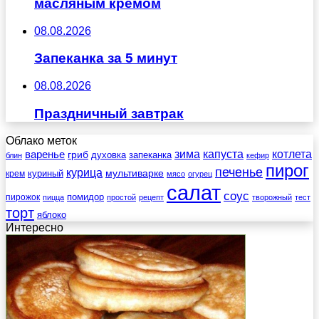
масляным кремом
08.08.2026
Запеканка за 5 минут
08.08.2026
Праздничный завтрак
Облако меток
зима
котлета
варенье
капуста
гриб
духовка
запеканка
блин
кефир
пирог
печенье
курица
мультиварке
куриный
крем
мясо
огурец
салат
соус
помидор
пирожок
пицца
простой
рецепт
творожный
тест
торт
яблоко
Интересно