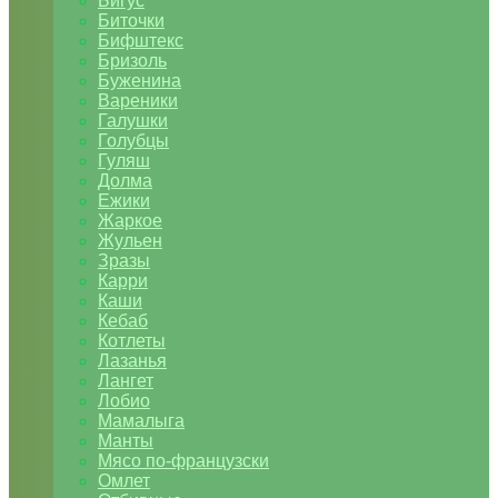
Бигус
Биточки
Бифштекс
Бризоль
Буженина
Вареники
Галушки
Голубцы
Гуляш
Долма
Ежики
Жаркое
Жульен
Зразы
Карри
Каши
Кебаб
Котлеты
Лазанья
Лангет
Лобио
Мамалыга
Манты
Мясо по-французски
Омлет