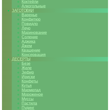
Коктейли
Алкогольные
ЗАГОТОВКИ
Варенье
Конфитюр
Повидло
Лечо
Маринование
Соление
Аджика
Джем
Квашение
Консервация
ДЕСЕРТЫ
Безе
Желе
Зефир
Ириски
Конфеты
Кутья
Мармелад
Мороженое
Муссы
Пастила
Пудинг