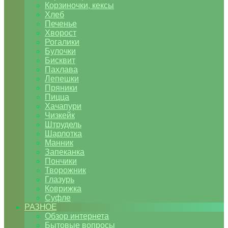
Корзиночки, кексы
Хлеб
Печенье
Хворост
Рогалики
Булочки
Бисквит
Пахлава
Лепешки
Пряники
Пицца
Хачапури
Чизкейк
Штрудель
Шарлотка
Манник
Запеканка
Пончики
Творожник
Глазурь
Коврижка
Суфле
РАЗНОЕ
Обзор интернета
Бытовые вопросы