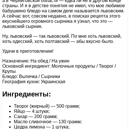
а в Черниговской области — едва ли не в другом конце
страны. И я в детстве понятия не имел, что мое любимое
бабушкино блюдо на самом деле называется львовским.
А сейчас вот, совсем недавно, в поисках рецепта этого
вкуснейшего огромного сырника я узнал, что это —
львовский сырник.
Ну, львовский — так львовский. По мне хоть львовский,
хоть одесский, хоть полтавский — абы вкусно было.
Удачи в приготовлении!
Назначение: На обед / На ужин
Основной ингредиент: Молочные продукты / Творог /
Крупы
Блюдо: Выпечка / Сырники
География кухни: Украинская
Ингредиенты:
Творог (жирный) — 500 грамм;
Яйцо — 4 штуки;
Сахар — 200 грамм;
Масло сливочное — 130 грамм;
Цедра лимона — 1 штука;