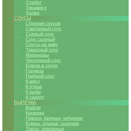
Сорбет
Тирамису
Халва
СОУСЫ
Сборник соусов
Сметанный соус
Соевый соус
Соус сырный
Соусы на зиму
Томатный соус
Маринады
Чесночный соус
Блюда в соусе
Горчица
Грибной соус
К мясу
К птице
К рыбе
К салату
ВЫПЕЧКА
Вафли
Коржики
Пироги, беляши, чебуреки
Блины, оладьи, сырники
Торты, пирожные