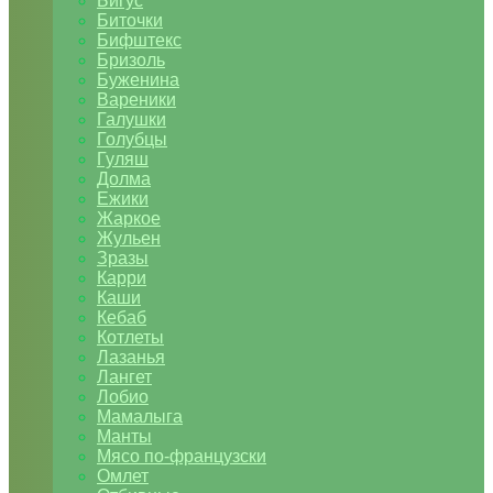
Бигус
Биточки
Бифштекс
Бризоль
Буженина
Вареники
Галушки
Голубцы
Гуляш
Долма
Ежики
Жаркое
Жульен
Зразы
Карри
Каши
Кебаб
Котлеты
Лазанья
Лангет
Лобио
Мамалыга
Манты
Мясо по-французски
Омлет