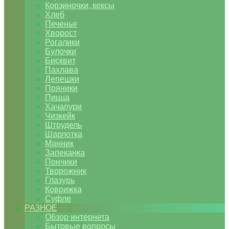
Корзиночки, кексы
Хлеб
Печенье
Хворост
Рогалики
Булочки
Бисквит
Пахлава
Лепешки
Пряники
Пицца
Хачапури
Чизкейк
Штрудель
Шарлотка
Манник
Запеканка
Пончики
Творожник
Глазурь
Коврижка
Суфле
РАЗНОЕ
Обзор интернета
Бытовые вопросы