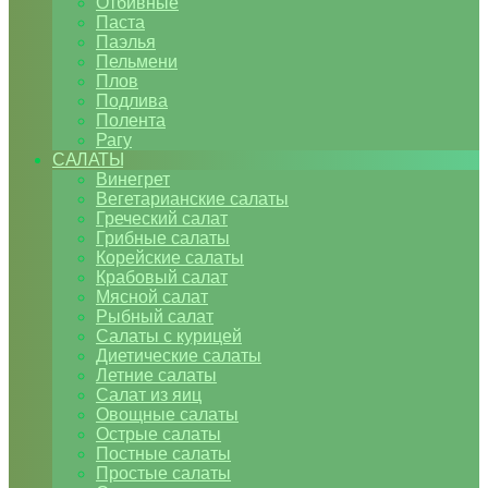
Отбивные
Паста
Паэлья
Пельмени
Плов
Подлива
Полента
Рагу
САЛАТЫ
Винегрет
Вегетарианские салаты
Греческий салат
Грибные салаты
Корейские салаты
Крабовый салат
Мясной салат
Рыбный салат
Салаты с курицей
Диетические салаты
Летние салаты
Салат из яиц
Овощные салаты
Острые салаты
Постные салаты
Простые салаты