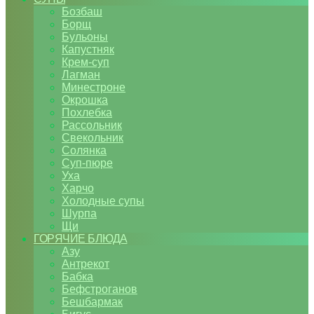
Бозбаш
Борщ
Бульоны
Капустняк
Крем-суп
Лагман
Минестроне
Окрошка
Похлебка
Рассольник
Свекольник
Солянка
Суп-пюре
Уха
Харчо
Холодные супы
Шурпа
Щи
ГОРЯЧИЕ БЛЮДА
Азу
Антрекот
Бабка
Бефстроганов
Бешбармак