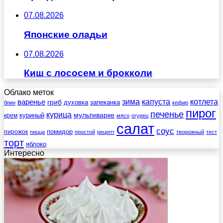
07.08.2026
Японские оладьи
07.08.2026
Киш с лососем и брокколи
Облако меток
зима
котлета
варенье
капуста
гриб
духовка
запеканка
блин
кефир
пирог
печенье
курица
мультиварке
куриный
крем
мясо
огурец
салат
соус
помидор
пирожок
пицца
простой
рецепт
творожный
тест
торт
яблоко
Интересно