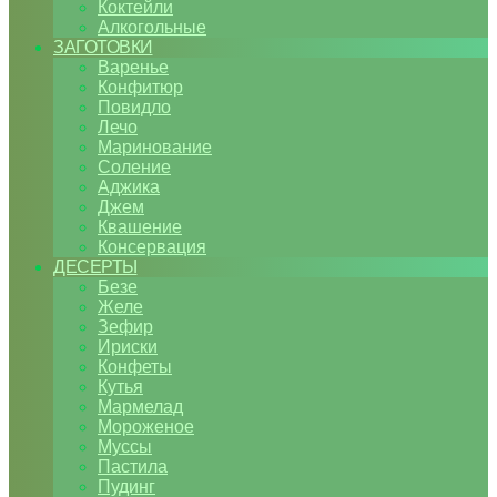
Коктейли
Алкогольные
ЗАГОТОВКИ
Варенье
Конфитюр
Повидло
Лечо
Маринование
Соление
Аджика
Джем
Квашение
Консервация
ДЕСЕРТЫ
Безе
Желе
Зефир
Ириски
Конфеты
Кутья
Мармелад
Мороженое
Муссы
Пастила
Пудинг