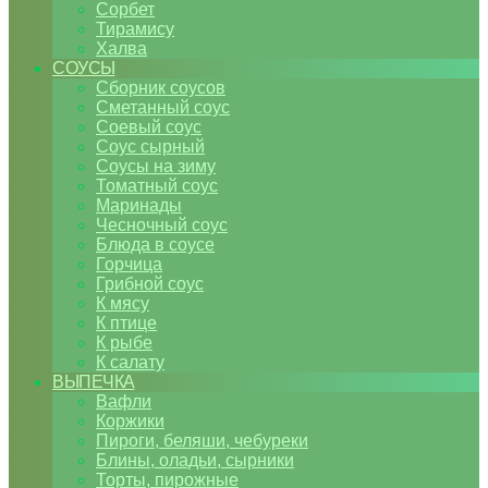
Сорбет
Тирамису
Халва
СОУСЫ
Сборник соусов
Сметанный соус
Соевый соус
Соус сырный
Соусы на зиму
Томатный соус
Маринады
Чесночный соус
Блюда в соусе
Горчица
Грибной соус
К мясу
К птице
К рыбе
К салату
ВЫПЕЧКА
Вафли
Коржики
Пироги, беляши, чебуреки
Блины, оладьи, сырники
Торты, пирожные