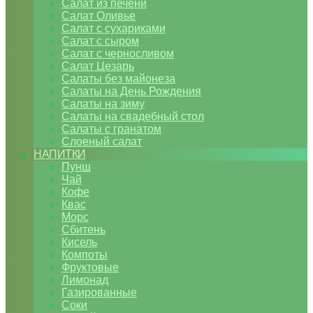
Салат из печени
Салат Оливье
Салат с сухариками
Салат с сыром
Салат с черносливом
Салат Цезарь
Салаты без майонеза
Салаты на День Рождения
Салаты на зиму
Салаты на свадебный стол
Салаты с гранатом
Слоеный салат
НАПИТКИ
Пунш
Чай
Кофе
Квас
Морс
Сбитень
Кисель
Компоты
Фруктовые
Лимонад
Газированные
Соки