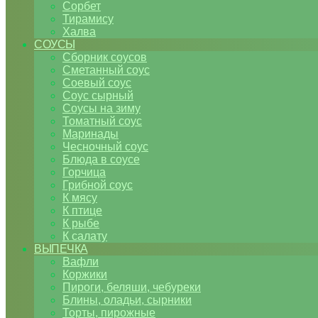
Сорбет
Тирамису
Халва
СОУСЫ
Сборник соусов
Сметанный соус
Соевый соус
Соус сырный
Соусы на зиму
Томатный соус
Маринады
Чесночный соус
Блюда в соусе
Горчица
Грибной соус
К мясу
К птице
К рыбе
К салату
ВЫПЕЧКА
Вафли
Коржики
Пироги, беляши, чебуреки
Блины, оладьи, сырники
Торты, пирожные