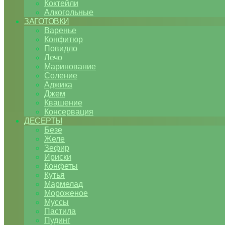
Коктейли
Алкогольные
ЗАГОТОВКИ
Варенье
Конфитюр
Повидло
Лечо
Маринование
Соление
Аджика
Джем
Квашение
Консервация
ДЕСЕРТЫ
Безе
Желе
Зефир
Ириски
Конфеты
Кутья
Мармелад
Мороженое
Муссы
Пастила
Пудинг