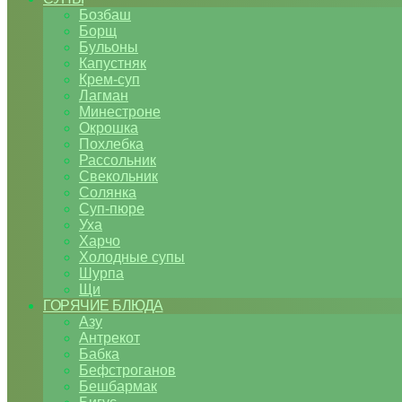
Бозбаш
Борщ
Бульоны
Капустняк
Крем-суп
Лагман
Минестроне
Окрошка
Похлебка
Рассольник
Свекольник
Солянка
Суп-пюре
Уха
Харчо
Холодные супы
Шурпа
Щи
ГОРЯЧИЕ БЛЮДА
Азу
Антрекот
Бабка
Бефстроганов
Бешбармак