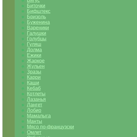
Бигус
Биточки
Бифштекс
Бризоль
Буженина
Вареники
Галушки
Голубцы
Гуляш
Долма
Ежики
Жаркое
Жульен
Зразы
Карри
Каши
Кебаб
Котлеты
Лазанья
Лангет
Лобио
Мамалыга
Манты
Мясо по-французски
Омлет