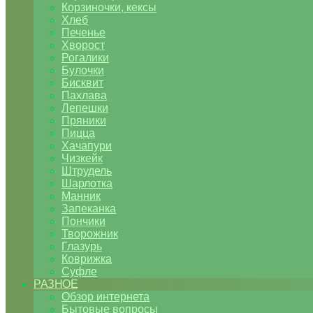
Корзиночки, кексы
Хлеб
Печенье
Хворост
Рогалики
Булочки
Бисквит
Пахлава
Лепешки
Пряники
Пицца
Хачапури
Чизкейк
Штрудель
Шарлотка
Манник
Запеканка
Пончики
Творожник
Глазурь
Коврижка
Суфле
РАЗНОЕ
Обзор интернета
Бытовые вопросы