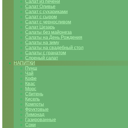
Салат из печени
Салат Оливье
Салат с сухариками
Салат с сыром
Салат с черносливом
Салат Цезарь
Салаты без майонеза
Салаты на День Рождения
Салаты на зиму
Салаты на свадебный стол
Салаты с гранатом
Слоеный салат
НАПИТКИ
Пунш
Чай
Кофе
Квас
Морс
Сбитень
Кисель
Компоты
Фруктовые
Лимонад
Газированные
Соки