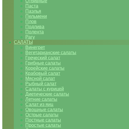
Отбивные
Паста
Паэлья
Пельмени
Плов
Подлива
Полента
Рагу
САЛАТЫ
Винегрет
Вегетарианские салаты
Греческий салат
Грибные салаты
Корейские салаты
Крабовый салат
Мясной салат
Рыбный салат
Салаты с курицей
Диетические салаты
Летние салаты
Салат из яиц
Овощные салаты
Острые салаты
Постные салаты
Простые салаты