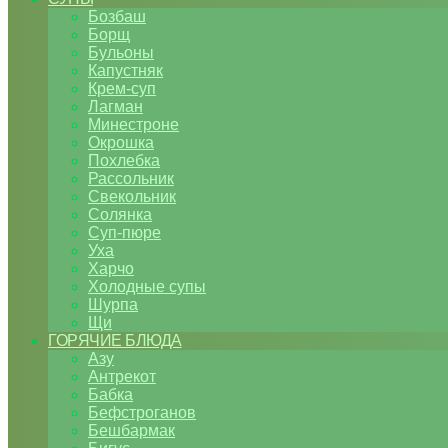
Бозбаш
Борщ
Бульоны
Капустняк
Крем-суп
Лагман
Минестроне
Окрошка
Похлебка
Рассольник
Свекольник
Солянка
Суп-пюре
Уха
Харчо
Холодные супы
Шурпа
Щи
ГОРЯЧИЕ БЛЮДА
Азу
Антрекот
Бабка
Бефстроганов
Бешбармак