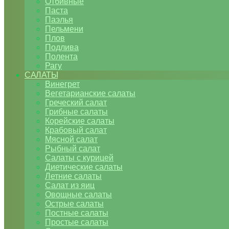
Отбивные
Паста
Паэлья
Пельмени
Плов
Подлива
Полента
Рагу
САЛАТЫ
Винегрет
Вегетарианские салаты
Греческий салат
Грибные салаты
Корейские салаты
Крабовый салат
Мясной салат
Рыбный салат
Салаты с курицей
Диетические салаты
Летние салаты
Салат из яиц
Овощные салаты
Острые салаты
Постные салаты
Простые салаты