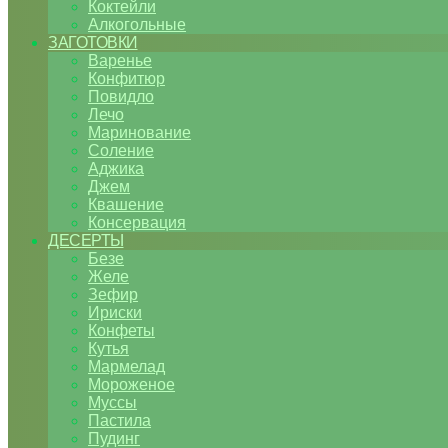
Коктейли
Алкогольные
ЗАГОТОВКИ
Варенье
Конфитюр
Повидло
Лечо
Маринование
Соление
Аджика
Джем
Квашение
Консервация
ДЕСЕРТЫ
Безе
Желе
Зефир
Ириски
Конфеты
Кутья
Мармелад
Мороженое
Муссы
Пастила
Пудинг