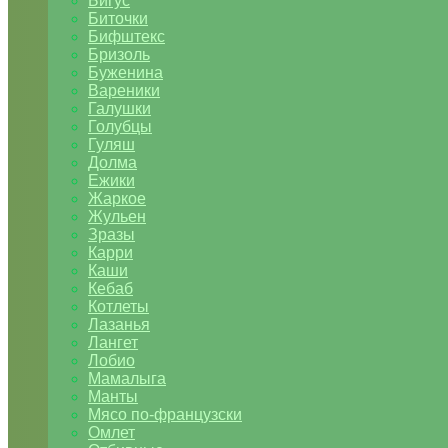
Бигус
Биточки
Бифштекс
Бризоль
Буженина
Вареники
Галушки
Голубцы
Гуляш
Долма
Ежики
Жаркое
Жульен
Зразы
Карри
Каши
Кебаб
Котлеты
Лазанья
Лангет
Лобио
Мамалыга
Манты
Мясо по-французски
Омлет