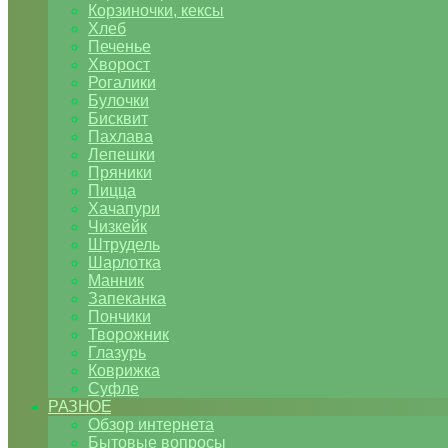
Корзиночки, кексы
Хлеб
Печенье
Хворост
Рогалики
Булочки
Бисквит
Пахлава
Лепешки
Пряники
Пицца
Хачапури
Чизкейк
Штрудель
Шарлотка
Манник
Запеканка
Пончики
Творожник
Глазурь
Коврижка
Суфле
РАЗНОЕ
Обзор интернета
Бытовые вопросы