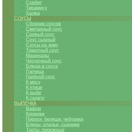
Сорбет
Тирамису
Халва
СОУСЫ
Сборник соусов
Сметанный соус
Соевый соус
Соус сырный
Соусы на зиму
Томатный соус
Маринады
Чесночный соус
Блюда в соусе
Горчица
Грибной соус
К мясу
К птице
К рыбе
К салату
ВЫПЕЧКА
Вафли
Коржики
Пироги, беляши, чебуреки
Блины, оладьи, сырники
Торты, пирожные