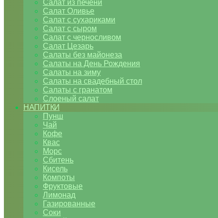
Салат из печени
Салат Оливье
Салат с сухариками
Салат с сыром
Салат с черносливом
Салат Цезарь
Салаты без майонеза
Салаты на День Рождения
Салаты на зиму
Салаты на свадебный стол
Салаты с гранатом
Слоеный салат
НАПИТКИ
Пунш
Чай
Кофе
Квас
Морс
Сбитень
Кисель
Компоты
Фруктовые
Лимонад
Газированные
Соки