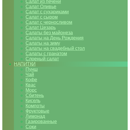
Салат из печени
Салат Оливье
Салат с сухариками
Салат с сыром
Салат с черносливом
Салат Цезарь
Салаты без майонеза
Салаты на День Рождения
Салаты на зиму
Салаты на свадебный стол
Салаты с гранатом
Слоеный салат
НАПИТКИ
Пунш
Чай
Кофе
Квас
Морс
Сбитень
Кисель
Компоты
Фруктовые
Лимонад
Газированные
Соки