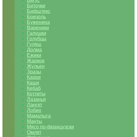
Бигус
Биточки
Бифштекс
Бризоль
Буженина
Вареники
Галушки
Голубцы
Гуляш
Долма
Ежики
Жаркое
Жульен
Зразы
Карри
Каши
Кебаб
Котлеты
Лазанья
Лангет
Лобио
Мамалыга
Манты
Мясо по-французски
Омлет