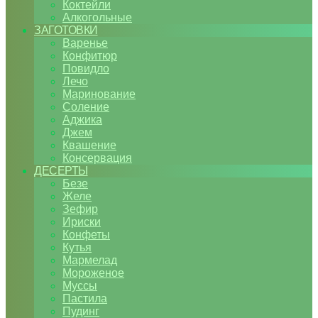
Коктейли
Алкогольные
ЗАГОТОВКИ
Варенье
Конфитюр
Повидло
Лечо
Маринование
Соление
Аджика
Джем
Квашение
Консервация
ДЕСЕРТЫ
Безе
Желе
Зефир
Ириски
Конфеты
Кутья
Мармелад
Мороженое
Муссы
Пастила
Пудинг