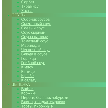
Сорбет
Тирамису
Халва
СОУСЫ
Сборник соусов
Сметанный соус
Соевый соус
Соус сырный
Соусы на зиму
Томатный соус
Маринады
Чесночный соус
Блюда в соусе
Горчица
Грибной соус
К мясу
К птице
К рыбе
К салату
ВЫПЕЧКА
Вафли
Коржики
Пироги, беляши, чебуреки
Блины, оладьи, сырники
Торты, пирожные