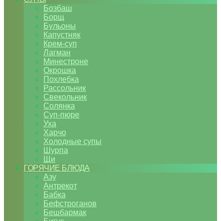
Бозбаш
Борщ
Бульоны
Капустняк
Крем-суп
Лагман
Минестроне
Окрошка
Похлебка
Рассольник
Свекольник
Солянка
Суп-пюре
Уха
Харчо
Холодные супы
Шурпа
Щи
ГОРЯЧИЕ БЛЮДА
Азу
Антрекот
Бабка
Бефстроганов
Бешбармак