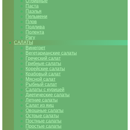
Отбивные
Паста
Паэлья
Пельмени
Плов
Подлива
Полента
Рагу
САЛАТЫ
Винегрет
Вегетарианские салаты
Греческий салат
Грибные салаты
Корейские салаты
Крабовый салат
Мясной салат
Рыбный салат
Салаты с курицей
Диетические салаты
Летние салаты
Салат из яиц
Овощные салаты
Острые салаты
Постные салаты
Простые салаты