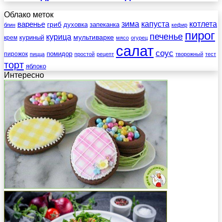
Облако меток
зима
котлета
варенье
капуста
гриб
духовка
запеканка
блин
кефир
пирог
печенье
курица
мультиварке
куриный
крем
мясо
огурец
салат
соус
помидор
пирожок
пицца
простой
рецепт
творожный
тест
торт
яблоко
Интересно