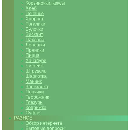
Корзиночки, кексы
Хлеб
Печенье
Хворост
Рогалики
Булочки
Бисквит
Пахлава
Лепешки
Пряники
Пицца
Хачапури
Чизкейк
Штрудель
Шарлотка
Манник
Запеканка
Пончики
Творожник
Глазурь
Коврижка
Суфле
РАЗНОЕ
Обзор интернета
Бытовые вопросы