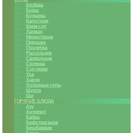
Бозбаш
Борщ
Бульоны
Капустняк
Крем-суп
Лагман
Минестроне
Окрошка
Похлебка
Рассольник
Свекольник
Солянка
Суп-пюре
Уха
Харчо
Холодные супы
Шурпа
Щи
ГОРЯЧИЕ БЛЮДА
Азу
Антрекот
Бабка
Бефстроганов
Бешбармак