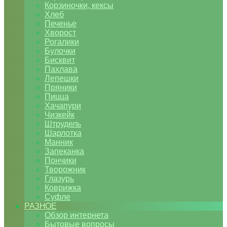
Корзиночки, кексы
Хлеб
Печенье
Хворост
Рогалики
Булочки
Бисквит
Пахлава
Лепешки
Пряники
Пицца
Хачапури
Чизкейк
Штрудель
Шарлотка
Манник
Запеканка
Пончики
Творожник
Глазурь
Коврижка
Суфле
РАЗНОЕ
Обзор интернета
Бытовые вопросы