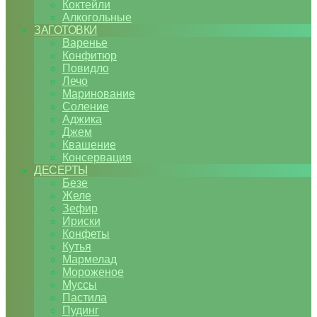
Коктейли
Алкогольные
ЗАГОТОВКИ
Варенье
Конфитюр
Повидло
Лечо
Маринование
Соление
Аджика
Джем
Квашение
Консервация
ДЕСЕРТЫ
Безе
Желе
Зефир
Ириски
Конфеты
Кутья
Мармелад
Мороженое
Муссы
Пастила
Пудинг