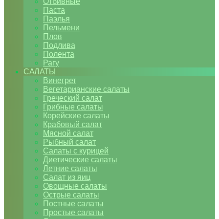
Отбивные
Паста
Паэлья
Пельмени
Плов
Подлива
Полента
Рагу
САЛАТЫ
Винегрет
Вегетарианские салаты
Греческий салат
Грибные салаты
Корейские салаты
Крабовый салат
Мясной салат
Рыбный салат
Салаты с курицей
Диетические салаты
Летние салаты
Салат из яиц
Овощные салаты
Острые салаты
Постные салаты
Простые салаты