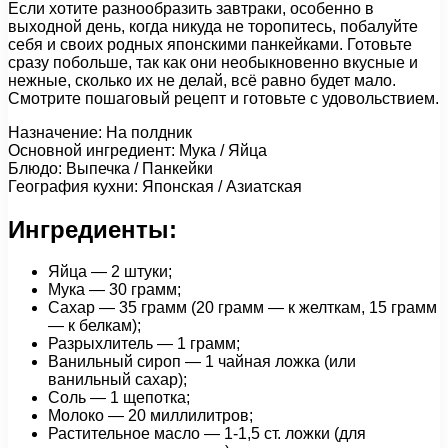
Если хотите разнообразить завтраки, особенно в
выходной день, когда никуда не торопитесь, побалуйте
себя и своих родных японскими панкейками. Готовьте
сразу побольше, так как они необыкновенно вкусные и
нежные, сколько их не делай, всё равно будет мало.
Смотрите пошаговый рецепт и готовьте с удовольствием.
Назначение: На полдник
Основной ингредиент: Мука / Яйца
Блюдо: Выпечка / Панкейки
География кухни: Японская / Азиатская
Ингредиенты:
Яйца — 2 штуки;
Мука — 30 грамм;
Сахар — 35 грамм (20 грамм — к желткам, 15 грамм
— к белкам);
Разрыхлитель — 1 грамм;
Ванильный сироп — 1 чайная ложка (или
ванильный сахар);
Соль — 1 щепотка;
Молоко — 20 миллилитров;
Растительное масло — 1-1,5 ст. ложки (для