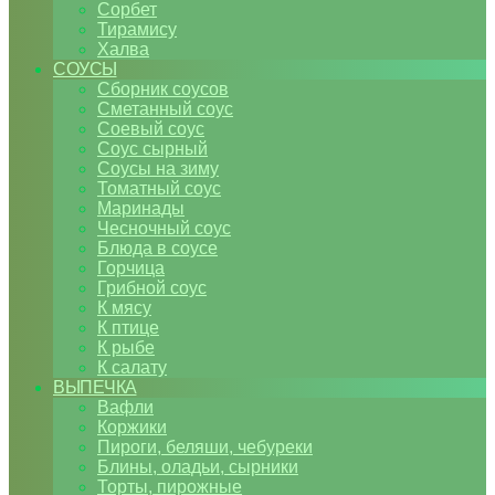
Сорбет
Тирамису
Халва
СОУСЫ
Сборник соусов
Сметанный соус
Соевый соус
Соус сырный
Соусы на зиму
Томатный соус
Маринады
Чесночный соус
Блюда в соусе
Горчица
Грибной соус
К мясу
К птице
К рыбе
К салату
ВЫПЕЧКА
Вафли
Коржики
Пироги, беляши, чебуреки
Блины, оладьи, сырники
Торты, пирожные