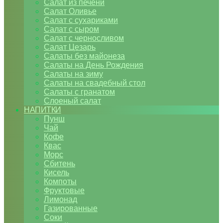
Салат из печени
Салат Оливье
Салат с сухариками
Салат с сыром
Салат с черносливом
Салат Цезарь
Салаты без майонеза
Салаты на День Рождения
Салаты на зиму
Салаты на свадебный стол
Салаты с гранатом
Слоеный салат
НАПИТКИ
Пунш
Чай
Кофе
Квас
Морс
Сбитень
Кисель
Компоты
Фруктовые
Лимонад
Газированные
Соки