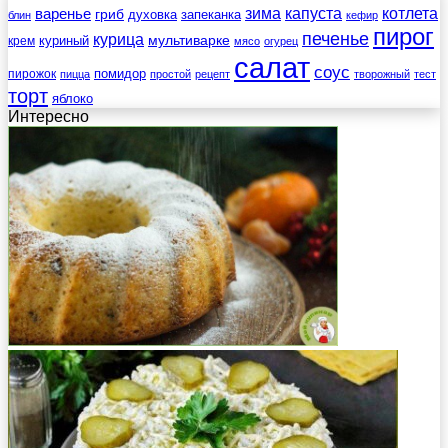
зима
котлета
варенье
капуста
гриб
духовка
запеканка
блин
кефир
пирог
печенье
курица
мультиварке
куриный
крем
мясо
огурец
салат
соус
помидор
пирожок
пицца
простой
рецепт
творожный
тест
торт
яблоко
Интересно