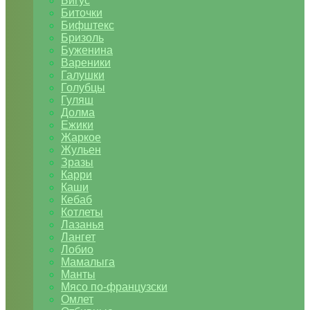
Бигус
Биточки
Бифштекс
Бризоль
Буженина
Вареники
Галушки
Голубцы
Гуляш
Долма
Ежики
Жаркое
Жульен
Зразы
Карри
Каши
Кебаб
Котлеты
Лазанья
Лангет
Лобио
Мамалыга
Манты
Мясо по-французски
Омлет