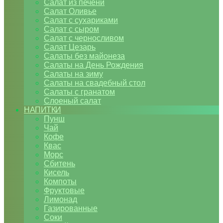
Салат из печени
Салат Оливье
Салат с сухариками
Салат с сыром
Салат с черносливом
Салат Цезарь
Салаты без майонеза
Салаты на День Рождения
Салаты на зиму
Салаты на свадебный стол
Салаты с гранатом
Слоеный салат
НАПИТКИ
Пунш
Чай
Кофе
Квас
Морс
Сбитень
Кисель
Компоты
Фруктовые
Лимонад
Газированные
Соки