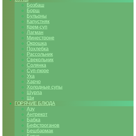
Бозбаш
Борщ
Бульоны
Капустняк
Крем-суп
Лагман
Минестроне
Окрошка
Похлебка
Рассольник
Свекольник
Солянка
Суп-пюре
Уха
Харчо
Холодные супы
Шурпа
Щи
ГОРЯЧИЕ БЛЮДА
Азу
Антрекот
Бабка
Бефстроганов
Бешбармак