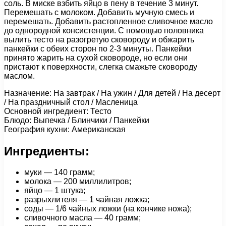
соль. В миске взбить яйцо в пену в течение 3 минут.
Перемешать с молоком. Добавить мучную смесь и
перемешать. Добавить растопленное сливочное масло
до однородной консистенции. С помощью половника
вылить тесто на разогретую сковороду и обжарить
панкейки с обеих сторон по 2-3 минуты. Панкейки
принято жарить на сухой сковороде, но если они
пристают к поверхности, слегка смажьте сковороду
маслом.
Назначение: На завтрак / На ужин / Для детей / На десерт
/ На праздничный стол / Масленица
Основной ингредиент: Тесто
Блюдо: Выпечка / Блинчики / Панкейки
География кухни: Американская
Ингредиенты:
муки — 140 грамм;
молока — 200 миллилитров;
яйцо — 1 штука;
разрыхлителя — 1 чайная ложка;
соды — 1/6 чайных ложки (на кончике ножа);
сливочного масла — 40 грамм;