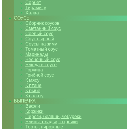
Сорбет
Тирамису
Халва
СОУСЫ
Сборник соусов
Сметанный соус
Соевый соус
Соус сырный
Соусы на зиму
Томатный соус
Маринады
Чесночный соус
Блюда в соусе
Горчица
Грибной соус
К мясу
К птице
К рыбе
К салату
ВЫПЕЧКА
Вафли
Коржики
Пироги, беляши, чебуреки
Блины, оладьи, сырники
Торты, пирожные