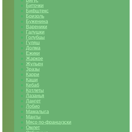
Бигус
Биточки
Бифштекс
Бризоль
Буженина
Вареники
Галушки
Голубцы
Гуляш
Долма
Ежики
Жаркое
Жульен
Зразы
Карри
Каши
Кебаб
Котлеты
Лазанья
Лангет
Лобио
Мамалыга
Манты
Мясо по-французски
Омлет