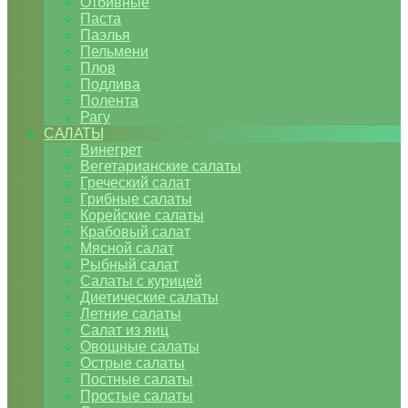
Отбивные
Паста
Паэлья
Пельмени
Плов
Подлива
Полента
Рагу
САЛАТЫ
Винегрет
Вегетарианские салаты
Греческий салат
Грибные салаты
Корейские салаты
Крабовый салат
Мясной салат
Рыбный салат
Салаты с курицей
Диетические салаты
Летние салаты
Салат из яиц
Овощные салаты
Острые салаты
Постные салаты
Простые салаты