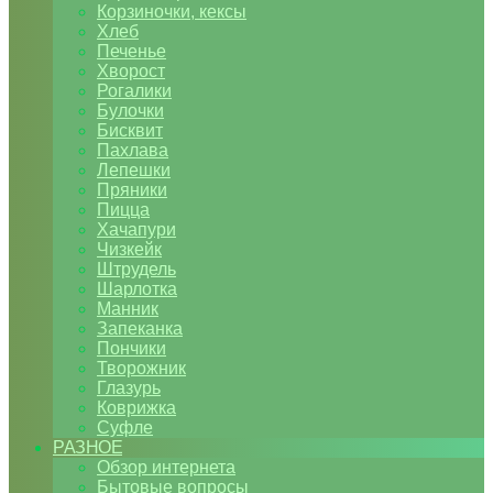
Корзиночки, кексы
Хлеб
Печенье
Хворост
Рогалики
Булочки
Бисквит
Пахлава
Лепешки
Пряники
Пицца
Хачапури
Чизкейк
Штрудель
Шарлотка
Манник
Запеканка
Пончики
Творожник
Глазурь
Коврижка
Суфле
РАЗНОЕ
Обзор интернета
Бытовые вопросы