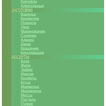
Коктейли
Алкогольные
ЗАГОТОВКИ
Варенье
Конфитюр
Повидло
Лечо
Маринование
Соление
Аджика
Джем
Квашение
Консервация
ДЕСЕРТЫ
Безе
Желе
Зефир
Ириски
Конфеты
Кутья
Мармелад
Мороженое
Муссы
Пастила
Пудинг