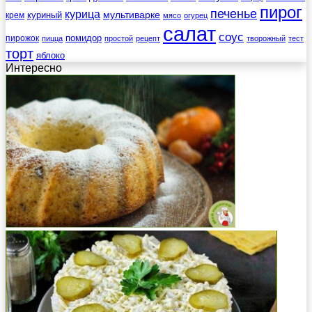
пирог
печенье
курица
мультиварке
куриный
крем
мясо
огурец
салат
соус
помидор
пирожок
пицца
простой
рецепт
творожный
тест
торт
яблоко
Интересно