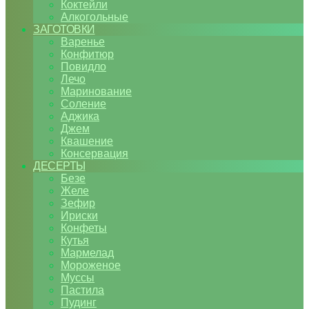
Коктейли
Алкогольные
ЗАГОТОВКИ
Варенье
Конфитюр
Повидло
Лечо
Маринование
Соление
Аджика
Джем
Квашение
Консервация
ДЕСЕРТЫ
Безе
Желе
Зефир
Ириски
Конфеты
Кутья
Мармелад
Мороженое
Муссы
Пастила
Пудинг