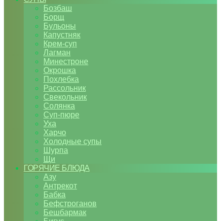
Бозбаш
Борщ
Бульоны
Капустняк
Крем-суп
Лагман
Минестроне
Окрошка
Похлебка
Рассольник
Свекольник
Солянка
Суп-пюре
Уха
Харчо
Холодные супы
Шурпа
Щи
ГОРЯЧИЕ БЛЮДА
Азу
Антрекот
Бабка
Бефстроганов
Бешбармак