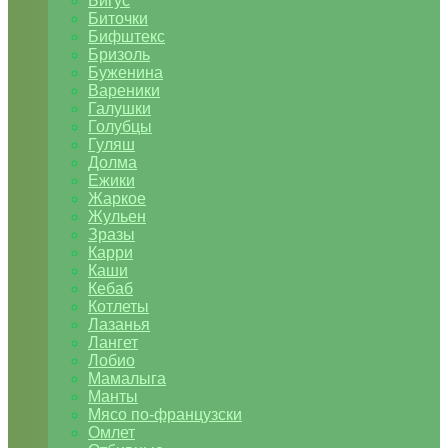
Бигус
Биточки
Бифштекс
Бризоль
Буженина
Вареники
Галушки
Голубцы
Гуляш
Долма
Ежики
Жаркое
Жульен
Зразы
Карри
Каши
Кебаб
Котлеты
Лазанья
Лангет
Лобио
Мамалыга
Манты
Мясо по-французски
Омлет