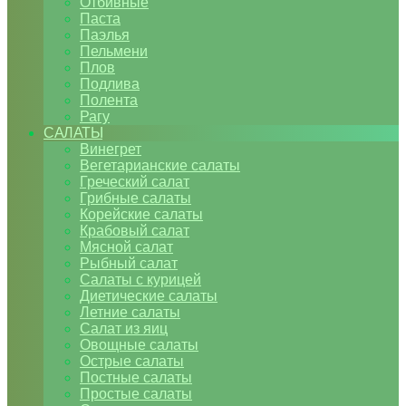
Отбивные
Паста
Паэлья
Пельмени
Плов
Подлива
Полента
Рагу
САЛАТЫ
Винегрет
Вегетарианские салаты
Греческий салат
Грибные салаты
Корейские салаты
Крабовый салат
Мясной салат
Рыбный салат
Салаты с курицей
Диетические салаты
Летние салаты
Салат из яиц
Овощные салаты
Острые салаты
Постные салаты
Простые салаты