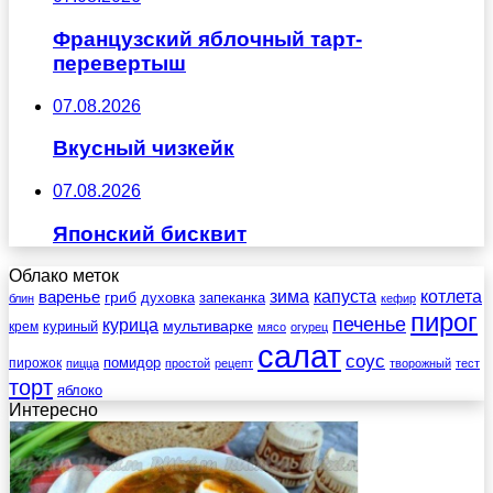
Французский яблочный тарт-
перевертыш
07.08.2026
Вкусный чизкейк
07.08.2026
Японский бисквит
Облако меток
зима
котлета
варенье
капуста
гриб
духовка
запеканка
блин
кефир
пирог
печенье
курица
мультиварке
куриный
крем
мясо
огурец
салат
соус
помидор
пирожок
пицца
простой
рецепт
творожный
тест
торт
яблоко
Интересно