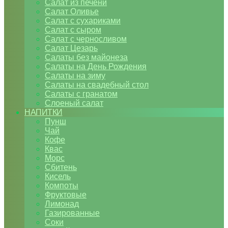
Салат из печени
Салат Оливье
Салат с сухариками
Салат с сыром
Салат с черносливом
Салат Цезарь
Салаты без майонеза
Салаты на День Рождения
Салаты на зиму
Салаты на свадебный стол
Салаты с гранатом
Слоеный салат
НАПИТКИ
Пунш
Чай
Кофе
Квас
Морс
Сбитень
Кисель
Компоты
Фруктовые
Лимонад
Газированные
Соки