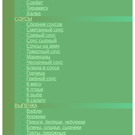
Сорбет
Тирамису
Халва
СОУСЫ
Сборник соусов
Сметанный соус
Соевый соус
Соус сырный
Соусы на зиму
Томатный соус
Маринады
Чесночный соус
Блюда в соусе
Горчица
Грибной соус
К мясу
К птице
К рыбе
К салату
ВЫПЕЧКА
Вафли
Коржики
Пироги, беляши, чебуреки
Блины, оладьи, сырники
Торты, пирожные