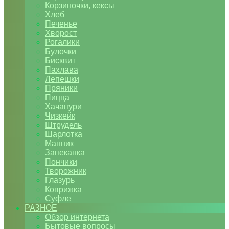
Корзиночки, кексы
Хлеб
Печенье
Хворост
Рогалики
Булочки
Бисквит
Пахлава
Лепешки
Пряники
Пицца
Хачапури
Чизкейк
Штрудель
Шарлотка
Манник
Запеканка
Пончики
Творожник
Глазурь
Коврижка
Суфле
РАЗНОЕ
Обзор интернета
Бытовые вопросы