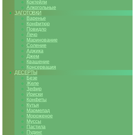
Коктейли
Алкогольные
ЗАГОТОВКИ
Варенье
Конфитюр
Повидло
Лечо
Маринование
Соление
Аджика
Джем
Квашение
Консервация
ДЕСЕРТЫ
Безе
Желе
Зефир
Ириски
Конфеты
Кутья
Мармелад
Мороженое
Муссы
Пастила
Пудинг