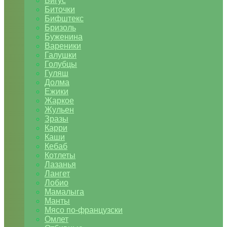
Бигус
Биточки
Бифштекс
Бризоль
Буженина
Вареники
Галушки
Голубцы
Гуляш
Долма
Ежики
Жаркое
Жульен
Зразы
Карри
Каши
Кебаб
Котлеты
Лазанья
Лангет
Лобио
Мамалыга
Манты
Мясо по-французски
Омлет