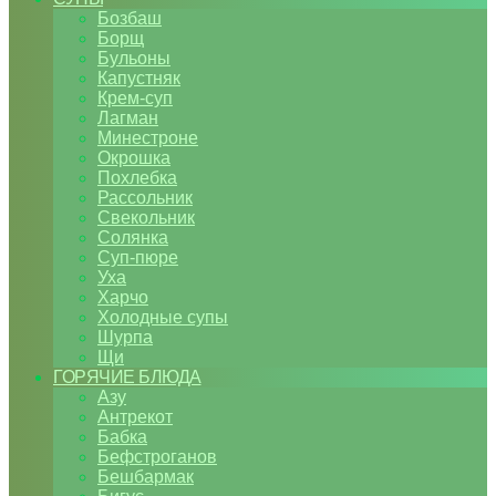
Бозбаш
Борщ
Бульоны
Капустняк
Крем-суп
Лагман
Минестроне
Окрошка
Похлебка
Рассольник
Свекольник
Солянка
Суп-пюре
Уха
Харчо
Холодные супы
Шурпа
Щи
ГОРЯЧИЕ БЛЮДА
Азу
Антрекот
Бабка
Бефстроганов
Бешбармак