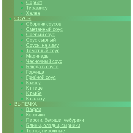
Сорбет
Тирамису
Халва
СОУСЫ
Сборник соусов
Сметанный соус
Соевый соус
Соус сырный
Соусы на зиму
Томатный соус
Маринады
Чесночный соус
Блюда в соусе
Горчица
Грибной соус
К мясу
К птице
К рыбе
К салату
ВЫПЕЧКА
Вафли
Коржики
Пироги, беляши, чебуреки
Блины, оладьи, сырники
Торты, пирожные