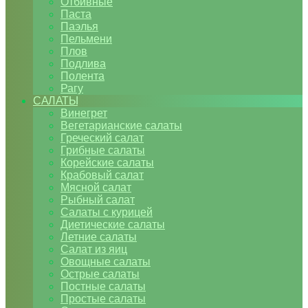
Отбивные
Паста
Паэлья
Пельмени
Плов
Подлива
Полента
Рагу
САЛАТЫ
Винегрет
Вегетарианские салаты
Греческий салат
Грибные салаты
Корейские салаты
Крабовый салат
Мясной салат
Рыбный салат
Салаты с курицей
Диетические салаты
Летние салаты
Салат из яиц
Овощные салаты
Острые салаты
Постные салаты
Простые салаты