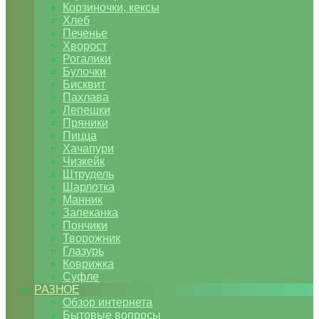
Корзиночки, кексы
Хлеб
Печенье
Хворост
Рогалики
Булочки
Бисквит
Пахлава
Лепешки
Пряники
Пицца
Хачапури
Чизкейк
Штрудель
Шарлотка
Манник
Запеканка
Пончики
Творожник
Глазурь
Коврижка
Суфле
РАЗНОЕ
Обзор интернета
Бытовые вопросы