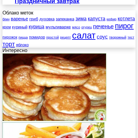
Праздничный завтрак
Облако меток
зима
котлета
варенье
капуста
гриб
духовка
запеканка
блин
кефир
пирог
печенье
курица
мультиварке
куриный
крем
мясо
огурец
салат
соус
помидор
пирожок
пицца
простой
рецепт
творожный
тест
торт
яблоко
Интересно