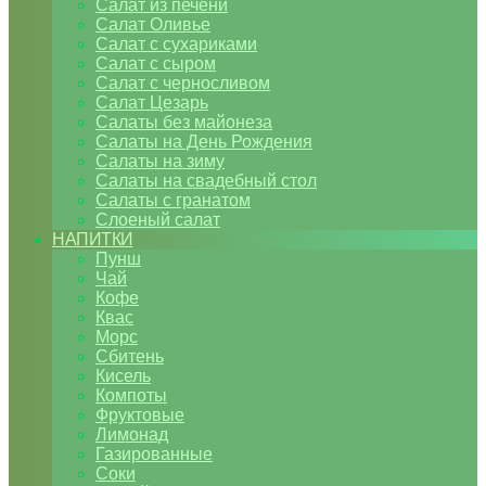
Салат из печени
Салат Оливье
Салат с сухариками
Салат с сыром
Салат с черносливом
Салат Цезарь
Салаты без майонеза
Салаты на День Рождения
Салаты на зиму
Салаты на свадебный стол
Салаты с гранатом
Слоеный салат
НАПИТКИ
Пунш
Чай
Кофе
Квас
Морс
Сбитень
Кисель
Компоты
Фруктовые
Лимонад
Газированные
Соки