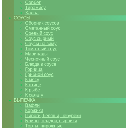
Сорбет
Тирамису
Халва
СОУСЫ
Сборник соусов
Сметанный соус
Соевый соус
Соус сырный
Соусы на зиму
Томатный соус
Маринады
Чесночный соус
Блюда в соусе
Горчица
Грибной соус
К мясу
К птице
К рыбе
К салату
ВЫПЕЧКА
Вафли
Коржики
Пироги, беляши, чебуреки
Блины, оладьи, сырники
Торты, пирожные