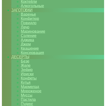
Коктейли
Алкогольные
ЗАГОТОВКИ
Варенье
Конфитюр
Повидло
Лечо
Маринование
Соление
Аджика
Джем
Квашение
Консервация
ДЕСЕРТЫ
Безе
Желе
Зефир
Ириски
Конфеты
Кутья
Мармелад
Мороженое
Муссы
Пастила
Пудинг