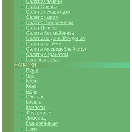
Салат из печени
Салат Оливье
Салат с сухариками
Салат с сыром
Салат с черносливом
Салат Цезарь
Салаты без майонеза
Салаты на День Рождения
Салаты на зиму
Салаты на свадебный стол
Салаты с гранатом
Слоеный салат
НАПИТКИ
Пунш
Чай
Кофе
Квас
Морс
Сбитень
Кисель
Компоты
Фруктовые
Лимонад
Газированные
Соки