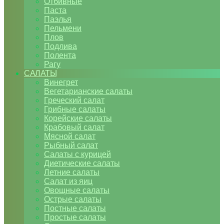
Отбивные
Паста
Паэлья
Пельмени
Плов
Подлива
Полента
Рагу
САЛАТЫ
Винегрет
Вегетарианские салаты
Греческий салат
Грибные салаты
Корейские салаты
Крабовый салат
Мясной салат
Рыбный салат
Салаты с курицей
Диетические салаты
Летние салаты
Салат из яиц
Овощные салаты
Острые салаты
Постные салаты
Простые салаты