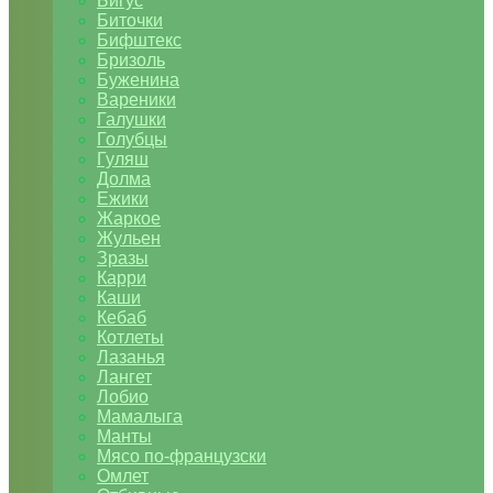
Бигус
Биточки
Бифштекс
Бризоль
Буженина
Вареники
Галушки
Голубцы
Гуляш
Долма
Ежики
Жаркое
Жульен
Зразы
Карри
Каши
Кебаб
Котлеты
Лазанья
Лангет
Лобио
Мамалыга
Манты
Мясо по-французски
Омлет