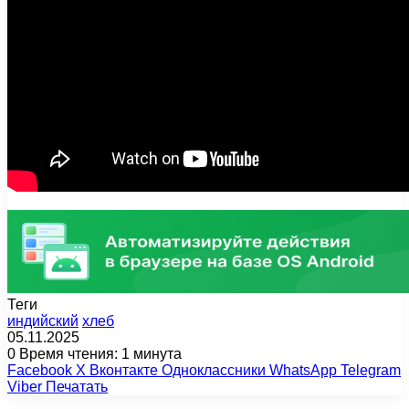
Теги
индийский
хлеб
05.11.2025
0
Время чтения: 1 минута
Facebook
X
Вконтакте
Одноклассники
WhatsApp
Telegram
Viber
Печатать