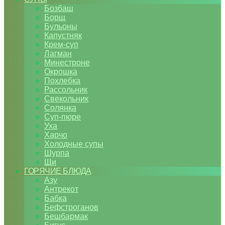
Бозбаш
Борщ
Бульоны
Капустняк
Крем-суп
Лагман
Минестроне
Окрошка
Похлебка
Рассольник
Свекольник
Солянка
Суп-пюре
Уха
Харчо
Холодные супы
Шурпа
Щи
ГОРЯЧИЕ БЛЮДА
Азу
Антрекот
Бабка
Бефстроганов
Бешбармак