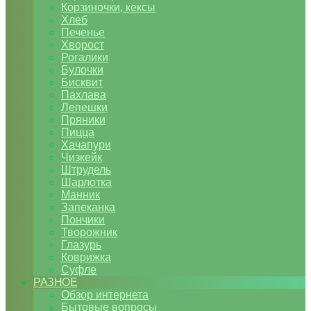
Корзиночки, кексы
Хлеб
Печенье
Хворост
Рогалики
Булочки
Бисквит
Пахлава
Лепешки
Пряники
Пицца
Хачапури
Чизкейк
Штрудель
Шарлотка
Манник
Запеканка
Пончики
Творожник
Глазурь
Коврижка
Суфле
РАЗНОЕ
Обзор интернета
Бытовые вопросы