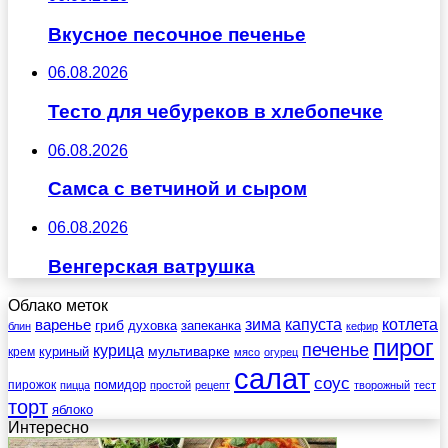
Вкусное песочное печенье
06.08.2026
Тесто для чебуреков в хлебопечке
06.08.2026
Самса с ветчиной и сыром
06.08.2026
Венгерская ватрушка
Облако меток
зима
котлета
варенье
капуста
гриб
духовка
запеканка
блин
кефир
пирог
печенье
курица
мультиварке
куриный
крем
мясо
огурец
салат
соус
помидор
пирожок
пицца
простой
рецепт
творожный
тест
торт
яблоко
Интересно