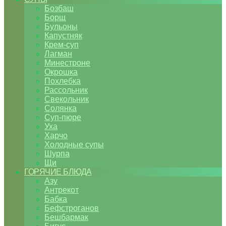
Бозбаш
Борщ
Бульоны
Капустняк
Крем-суп
Лагман
Минестроне
Окрошка
Похлебка
Рассольник
Свекольник
Солянка
Суп-пюре
Уха
Харчо
Холодные супы
Шурпа
Щи
ГОРЯЧИЕ БЛЮДА
Азу
Антрекот
Бабка
Бефстроганов
Бешбармак