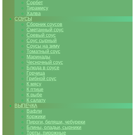
Сорбет
Тирамису
Халва
СОУСЫ
Сборник соусов
Сметанный соус
Соевый соус
Соус сырный
Соусы на зиму
Томатный соус
Маринады
Чесночный соус
Блюда в соусе
Горчица
Грибной соус
К мясу
К птице
К рыбе
К салату
ВЫПЕЧКА
Вафли
Коржики
Пироги, беляши, чебуреки
Блины, оладьи, сырники
Торты, пирожные