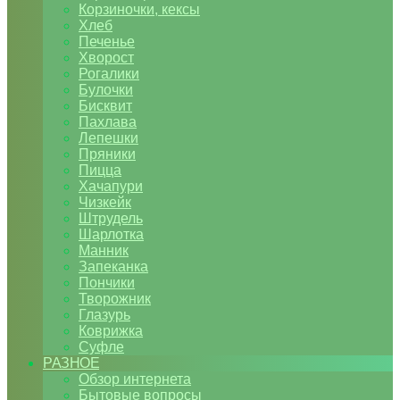
Корзиночки, кексы
Хлеб
Печенье
Хворост
Рогалики
Булочки
Бисквит
Пахлава
Лепешки
Пряники
Пицца
Хачапури
Чизкейк
Штрудель
Шарлотка
Манник
Запеканка
Пончики
Творожник
Глазурь
Коврижка
Суфле
РАЗНОЕ
Обзор интернета
Бытовые вопросы