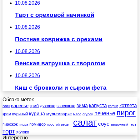
10.08.2026
Тарт с ореховой начинкой
10.08.2026
Постная коврижка с орехами
10.08.2026
Венская ватрушка с творогом
10.08.2026
Киш с брокколи и сыром фета
Облако меток
зима
котлета
варенье
капуста
гриб
духовка
запеканка
блин
кефир
пирог
печенье
курица
мультиварке
куриный
крем
мясо
огурец
салат
соус
помидор
пирожок
пицца
простой
рецепт
творожный
тест
торт
яблоко
Интересно