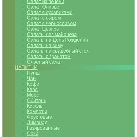
Салат из печени
Салат Оливье
Салат с сухариками
Салат с сыром
Салат с черносливом
Салат Цезарь
Салаты без майонеза
Салаты на День Рождения
Салаты на зиму
Салаты на свадебный стол
Салаты с гранатом
Слоеный салат
НАПИТКИ
Пунш
Чай
Кофе
Квас
Морс
Сбитень
Кисель
Компоты
Фруктовые
Лимонад
Газированные
Соки