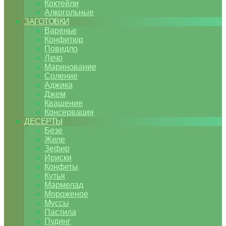
Коктейли
Алкогольные
ЗАГОТОВКИ
Варенье
Конфитюр
Повидло
Лечо
Маринование
Соление
Аджика
Джем
Квашение
Консервация
ДЕСЕРТЫ
Безе
Желе
Зефир
Ириски
Конфеты
Кутья
Мармелад
Мороженое
Муссы
Пастила
Пудинг