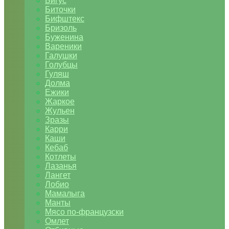
Бигус
Биточки
Бифштекс
Бризоль
Буженина
Вареники
Галушки
Голубцы
Гуляш
Долма
Ежики
Жаркое
Жульен
Зразы
Карри
Каши
Кебаб
Котлеты
Лазанья
Лангет
Лобио
Мамалыга
Манты
Мясо по-французски
Омлет