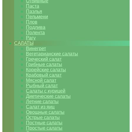
Отбивные
Паста
Паэлья
Пельмени
Плов
Подлива
Полента
Рагу
САЛАТЫ
Винегрет
Вегетарианские салаты
Греческий салат
Грибные салаты
Корейские салаты
Крабовый салат
Мясной салат
Рыбный салат
Салаты с курицей
Диетические салаты
Летние салаты
Салат из яиц
Овощные салаты
Острые салаты
Постные салаты
Простые салаты