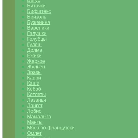
Бигус
Биточки
Бифштекс
Бризоль
Буженина
Вареники
Галушки
Голубцы
Гуляш
Долма
Ежики
Жаркое
Жульен
Зразы
Карри
Каши
Кебаб
Котлеты
Лазанья
Лангет
Лобио
Мамалыга
Манты
Мясо по-французски
Омлет