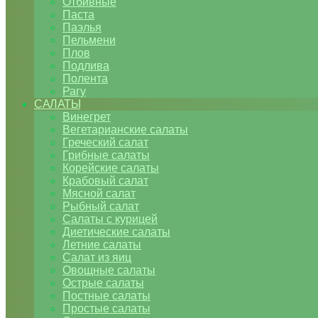
Отбивные
Паста
Паэлья
Пельмени
Плов
Подлива
Полента
Рагу
САЛАТЫ
Винегрет
Вегетарианские салаты
Греческий салат
Грибные салаты
Корейские салаты
Крабовый салат
Мясной салат
Рыбный салат
Салаты с курицей
Диетические салаты
Летние салаты
Салат из яиц
Овощные салаты
Острые салаты
Постные салаты
Простые салаты