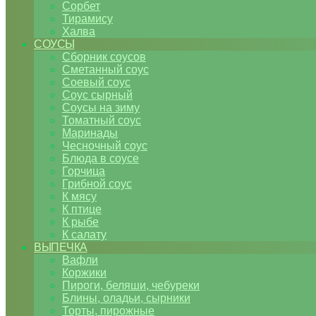
Сорбет
Тирамису
Халва
СОУСЫ
Сборник соусов
Сметанный соус
Соевый соус
Соус сырный
Соусы на зиму
Томатный соус
Маринады
Чесночный соус
Блюда в соусе
Горчица
Грибной соус
К мясу
К птице
К рыбе
К салату
ВЫПЕЧКА
Вафли
Коржики
Пироги, беляши, чебуреки
Блины, оладьи, сырники
Торты, пирожные