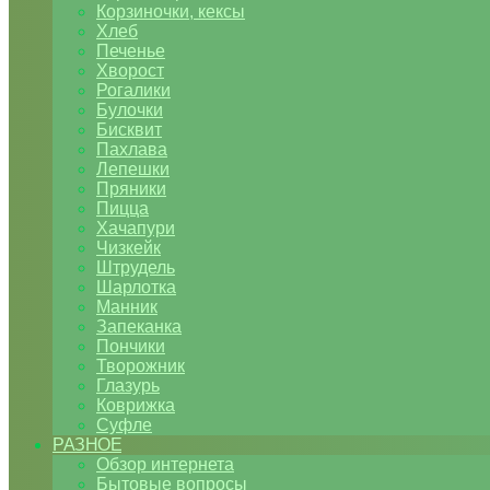
Корзиночки, кексы
Хлеб
Печенье
Хворост
Рогалики
Булочки
Бисквит
Пахлава
Лепешки
Пряники
Пицца
Хачапури
Чизкейк
Штрудель
Шарлотка
Манник
Запеканка
Пончики
Творожник
Глазурь
Коврижка
Суфле
РАЗНОЕ
Обзор интернета
Бытовые вопросы