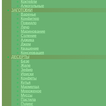
Коктейли
Алкогольные
ЗАГОТОВКИ
Варенье
Конфитюр
Повидло
Лечо
Маринование
Соление
Аджика
Джем
Квашение
Консервация
ДЕСЕРТЫ
Безе
Желе
Зефир
Ириски
Конфеты
Кутья
Мармелад
Мороженое
Муссы
Пастила
Пудинг