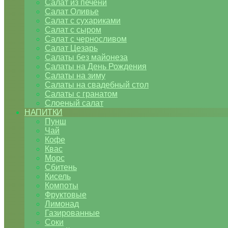
Салат из печени
Салат Оливье
Салат с сухариками
Салат с сыром
Салат с черносливом
Салат Цезарь
Салаты без майонеза
Салаты на День Рождения
Салаты на зиму
Салаты на свадебный стол
Салаты с гранатом
Слоеный салат
НАПИТКИ
Пунш
Чай
Кофе
Квас
Морс
Сбитень
Кисель
Компоты
Фруктовые
Лимонад
Газированные
Соки