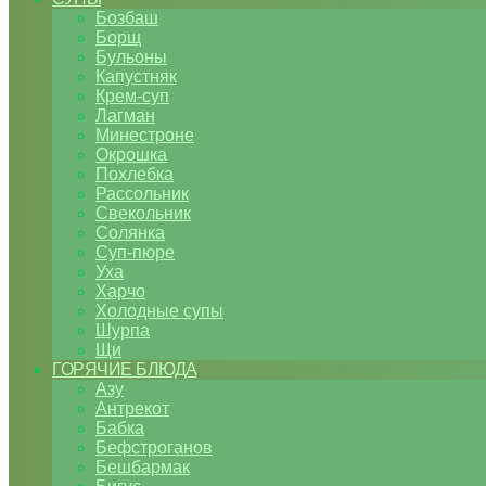
Бозбаш
Борщ
Бульоны
Капустняк
Крем-суп
Лагман
Минестроне
Окрошка
Похлебка
Рассольник
Свекольник
Солянка
Суп-пюре
Уха
Харчо
Холодные супы
Шурпа
Щи
ГОРЯЧИЕ БЛЮДА
Азу
Антрекот
Бабка
Бефстроганов
Бешбармак