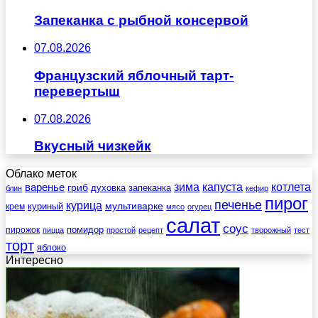
Запеканка с рыбной консервой
07.08.2026
Французский яблочный тарт-
перевертыш
07.08.2026
Вкусный чизкейк
Облако меток
зима
котлета
варенье
капуста
гриб
духовка
запеканка
блин
кефир
пирог
печенье
курица
мультиварке
куриный
крем
мясо
огурец
салат
соус
помидор
пирожок
пицца
простой
рецепт
творожный
тест
торт
яблоко
Интересно