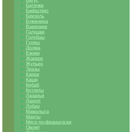
Бигус
Биточки
Бифштекс
Бризоль
Буженина
Вареники
Галушки
Голубцы
Гуляш
Долма
Ежики
Жаркое
Жульен
Зразы
Карри
Каши
Кебаб
Котлеты
Лазанья
Лангет
Лобио
Мамалыга
Манты
Мясо по-французски
Омлет