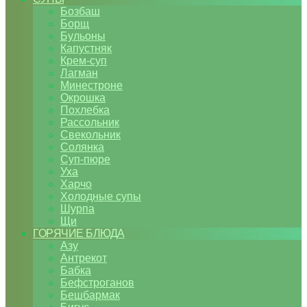
Бозбаш
Борщ
Бульоны
Капустняк
Крем-суп
Лагман
Минестроне
Окрошка
Похлебка
Рассольник
Свекольник
Солянка
Суп-пюре
Уха
Харчо
Холодные супы
Шурпа
Щи
ГОРЯЧИЕ БЛЮДА
Азу
Антрекот
Бабка
Бефстроганов
Бешбармак