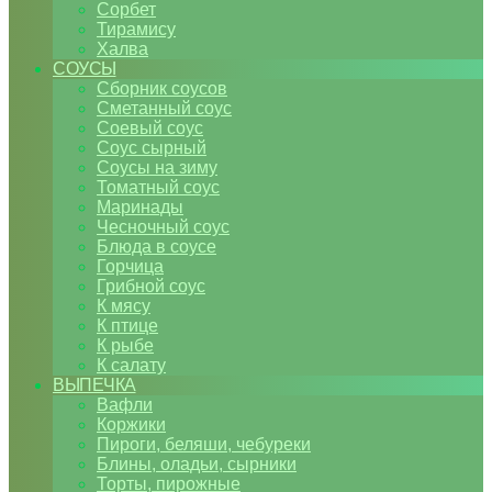
Сорбет
Тирамису
Халва
СОУСЫ
Сборник соусов
Сметанный соус
Соевый соус
Соус сырный
Соусы на зиму
Томатный соус
Маринады
Чесночный соус
Блюда в соусе
Горчица
Грибной соус
К мясу
К птице
К рыбе
К салату
ВЫПЕЧКА
Вафли
Коржики
Пироги, беляши, чебуреки
Блины, оладьи, сырники
Торты, пирожные