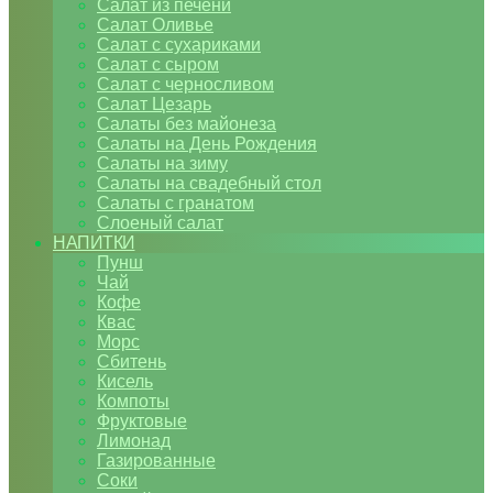
Салат из печени
Салат Оливье
Салат с сухариками
Салат с сыром
Салат с черносливом
Салат Цезарь
Салаты без майонеза
Салаты на День Рождения
Салаты на зиму
Салаты на свадебный стол
Салаты с гранатом
Слоеный салат
НАПИТКИ
Пунш
Чай
Кофе
Квас
Морс
Сбитень
Кисель
Компоты
Фруктовые
Лимонад
Газированные
Соки