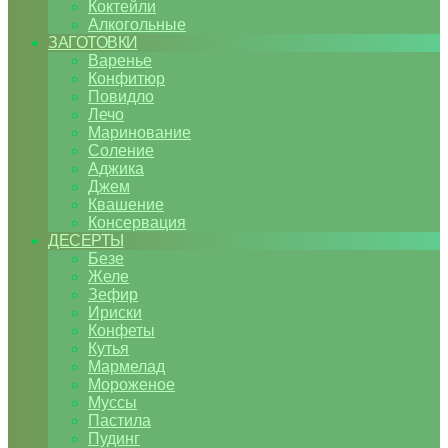
Коктейли
Алкогольные
ЗАГОТОВКИ
Варенье
Конфитюр
Повидло
Лечо
Маринование
Соление
Аджика
Джем
Квашение
Консервация
ДЕСЕРТЫ
Безе
Желе
Зефир
Ириски
Конфеты
Кутья
Мармелад
Мороженое
Муссы
Пастила
Пудинг