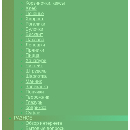
Корзиночки, кексы
Хлеб
Печенье
Хворост
Рогалики
Булочки
Бисквит
Пахлава
Лепешки
Пряники
Пицца
Хачапури
Чизкейк
Штрудель
Шарлотка
Манник
Запеканка
Пончики
Творожник
Глазурь
Коврижка
Суфле
РАЗНОЕ
Обзор интернета
Бытовые вопросы