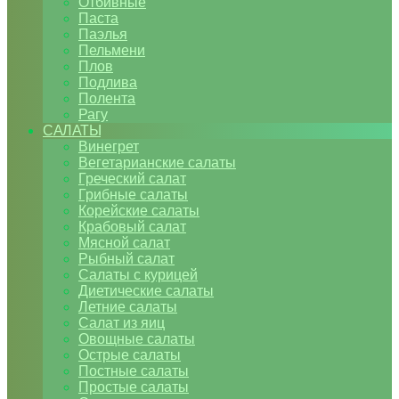
Отбивные
Паста
Паэлья
Пельмени
Плов
Подлива
Полента
Рагу
САЛАТЫ
Винегрет
Вегетарианские салаты
Греческий салат
Грибные салаты
Корейские салаты
Крабовый салат
Мясной салат
Рыбный салат
Салаты с курицей
Диетические салаты
Летние салаты
Салат из яиц
Овощные салаты
Острые салаты
Постные салаты
Простые салаты