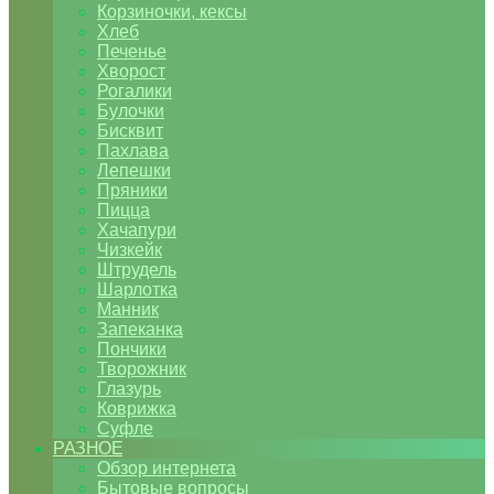
Корзиночки, кексы
Хлеб
Печенье
Хворост
Рогалики
Булочки
Бисквит
Пахлава
Лепешки
Пряники
Пицца
Хачапури
Чизкейк
Штрудель
Шарлотка
Манник
Запеканка
Пончики
Творожник
Глазурь
Коврижка
Суфле
РАЗНОЕ
Обзор интернета
Бытовые вопросы