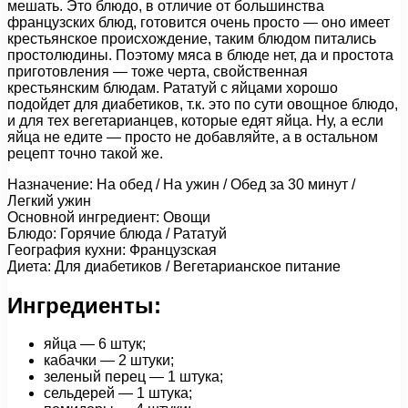
мешать. Это блюдо, в отличие от большинства
французских блюд, готовится очень просто — оно имеет
крестьянское происхождение, таким блюдом питались
простолюдины. Поэтому мяса в блюде нет, да и простота
приготовления — тоже черта, свойственная
крестьянским блюдам. Рататуй с яйцами хорошо
подойдет для диабетиков, т.к. это по сути овощное блюдо,
и для тех вегетарианцев, которые едят яйца. Ну, а если
яйца не едите — просто не добавляйте, а в остальном
рецепт точно такой же.
Назначение: На обед / На ужин / Обед за 30 минут /
Легкий ужин
Основной ингредиент: Овощи
Блюдо: Горячие блюда / Рататуй
География кухни: Французская
Диета: Для диабетиков / Вегетарианское питание
Ингредиенты:
яйца — 6 штук;
кабачки — 2 штуки;
зеленый перец — 1 штука;
сельдерей — 1 штука;