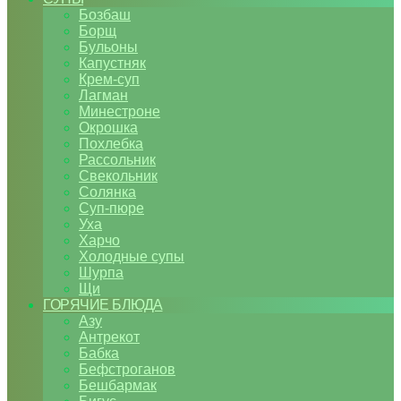
Бозбаш
Борщ
Бульоны
Капустняк
Крем-суп
Лагман
Минестроне
Окрошка
Похлебка
Рассольник
Свекольник
Солянка
Суп-пюре
Уха
Харчо
Холодные супы
Шурпа
Щи
ГОРЯЧИЕ БЛЮДА
Азу
Антрекот
Бабка
Бефстроганов
Бешбармак