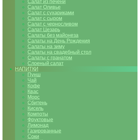
Салат из печени
Салат Оливье
Салат с сухариками
Салат с сыром
Салат с черносливом
Салат Цезарь
Салаты без майонеза
Салаты на День Рождения
Салаты на зиму
Салаты на свадебный стол
Салаты с гранатом
Слоеный салат
НАПИТКИ
Пунш
Чай
Кофе
Квас
Морс
Сбитень
Кисель
Компоты
Фруктовые
Лимонад
Газированные
Соки