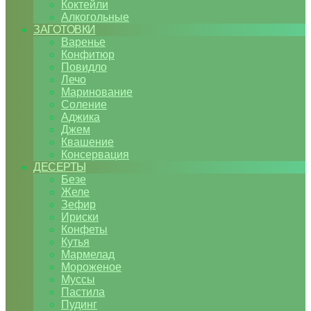
Коктейли
Алкогольные
ЗАГОТОВКИ
Варенье
Конфитюр
Повидло
Лечо
Маринование
Соление
Аджика
Джем
Квашение
Консервация
ДЕСЕРТЫ
Безе
Желе
Зефир
Ириски
Конфеты
Кутья
Мармелад
Мороженое
Муссы
Пастила
Пудинг