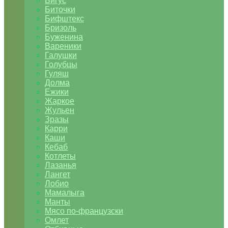
Бигус
Биточки
Бифштекс
Бризоль
Буженина
Вареники
Галушки
Голубцы
Гуляш
Долма
Ежики
Жаркое
Жульен
Зразы
Карри
Каши
Кебаб
Котлеты
Лазанья
Лангет
Лобио
Мамалыга
Манты
Мясо по-французски
Омлет