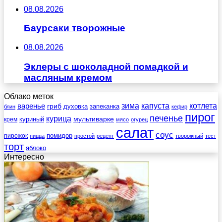
08.08.2026
Баурсаки творожные
08.08.2026
Эклеры с шоколадной помадкой и
масляным кремом
Облако меток
зима
котлета
варенье
капуста
гриб
духовка
запеканка
блин
кефир
пирог
печенье
курица
мультиварке
куриный
крем
мясо
огурец
салат
соус
помидор
пирожок
пицца
простой
рецепт
творожный
тест
торт
яблоко
Интересно