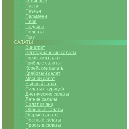
Отбивные
Паста
Паэлья
Пельмени
Плов
Подлива
Полента
Рагу
САЛАТЫ
Винегрет
Вегетарианские салаты
Греческий салат
Грибные салаты
Корейские салаты
Крабовый салат
Мясной салат
Рыбный салат
Салаты с курицей
Диетические салаты
Летние салаты
Салат из яиц
Овощные салаты
Острые салаты
Постные салаты
Простые салаты