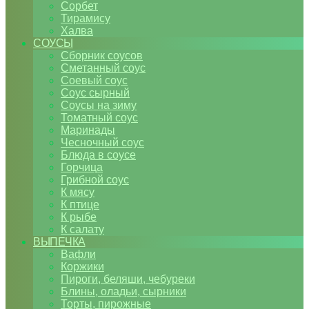
Сорбет
Тирамису
Халва
СОУСЫ
Сборник соусов
Сметанный соус
Соевый соус
Соус сырный
Соусы на зиму
Томатный соус
Маринады
Чесночный соус
Блюда в соусе
Горчица
Грибной соус
К мясу
К птице
К рыбе
К салату
ВЫПЕЧКА
Вафли
Коржики
Пироги, беляши, чебуреки
Блины, оладьи, сырники
Торты, пирожные