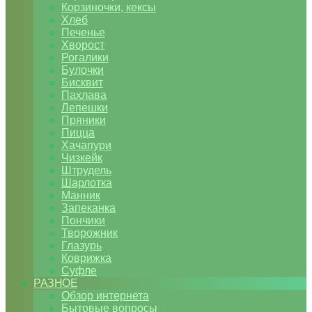
Корзиночки, кексы
Хлеб
Печенье
Хворост
Рогалики
Булочки
Бисквит
Пахлава
Лепешки
Пряники
Пицца
Хачапури
Чизкейк
Штрудель
Шарлотка
Манник
Запеканка
Пончики
Творожник
Глазурь
Коврижка
Суфле
РАЗНОЕ
Обзор интернета
Бытовые вопросы