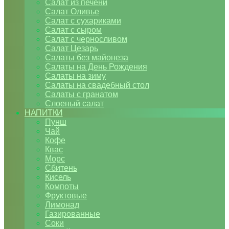
Салат из печени
Салат Оливье
Салат с сухариками
Салат с сыром
Салат с черносливом
Салат Цезарь
Салаты без майонеза
Салаты на День Рождения
Салаты на зиму
Салаты на свадебный стол
Салаты с гранатом
Слоеный салат
НАПИТКИ
Пунш
Чай
Кофе
Квас
Морс
Сбитень
Кисель
Компоты
Фруктовые
Лимонад
Газированные
Соки