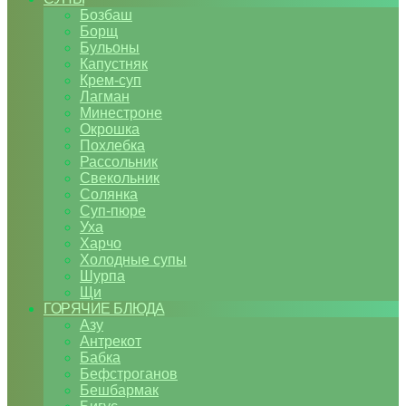
Бозбаш
Борщ
Бульоны
Капустняк
Крем-суп
Лагман
Минестроне
Окрошка
Похлебка
Рассольник
Свекольник
Солянка
Суп-пюре
Уха
Харчо
Холодные супы
Шурпа
Щи
ГОРЯЧИЕ БЛЮДА
Азу
Антрекот
Бабка
Бефстроганов
Бешбармак