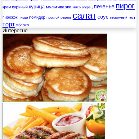
пирог
печенье
курица
мультиварке
куриный
крем
мясо
огурец
салат
соус
помидор
пирожок
пицца
простой
рецепт
творожный
тест
торт
яблоко
Интересно