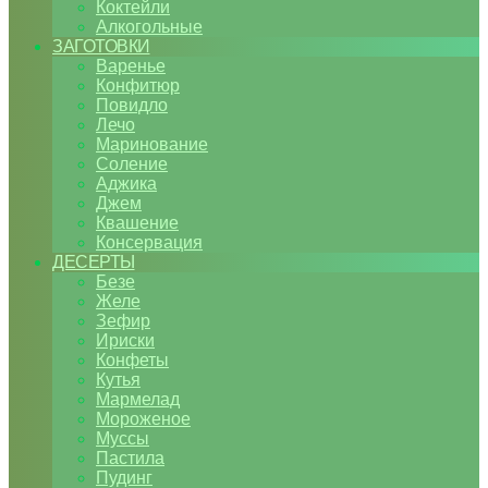
Коктейли
Алкогольные
ЗАГОТОВКИ
Варенье
Конфитюр
Повидло
Лечо
Маринование
Соление
Аджика
Джем
Квашение
Консервация
ДЕСЕРТЫ
Безе
Желе
Зефир
Ириски
Конфеты
Кутья
Мармелад
Мороженое
Муссы
Пастила
Пудинг