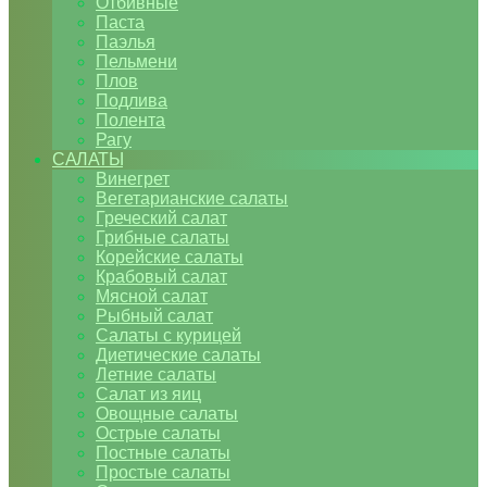
Отбивные
Паста
Паэлья
Пельмени
Плов
Подлива
Полента
Рагу
САЛАТЫ
Винегрет
Вегетарианские салаты
Греческий салат
Грибные салаты
Корейские салаты
Крабовый салат
Мясной салат
Рыбный салат
Салаты с курицей
Диетические салаты
Летние салаты
Салат из яиц
Овощные салаты
Острые салаты
Постные салаты
Простые салаты