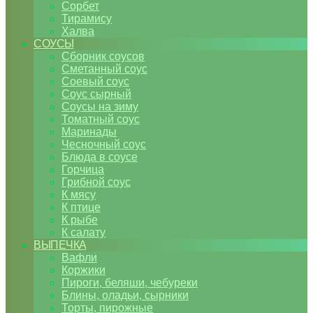
Сорбет
Тирамису
Халва
СОУСЫ
Сборник соусов
Сметанный соус
Соевый соус
Соус сырный
Соусы на зиму
Томатный соус
Маринады
Чесночный соус
Блюда в соусе
Горчица
Грибной соус
К мясу
К птице
К рыбе
К салату
ВЫПЕЧКА
Вафли
Коржики
Пироги, беляши, чебуреки
Блины, оладьи, сырники
Торты, пирожные