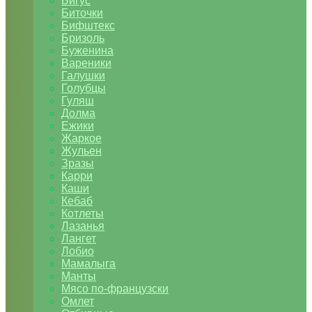
Бигус
Биточки
Бифштекс
Бризоль
Буженина
Вареники
Галушки
Голубцы
Гуляш
Долма
Ежики
Жаркое
Жульен
Зразы
Карри
Каши
Кебаб
Котлеты
Лазанья
Лангет
Лобио
Мамалыга
Манты
Мясо по-французски
Омлет