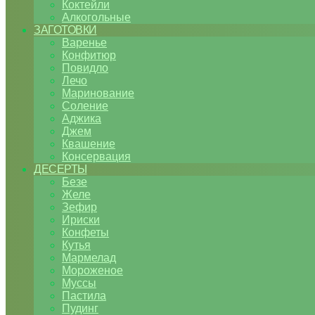
Коктейли
Алкогольные
ЗАГОТОВКИ
Варенье
Конфитюр
Повидло
Лечо
Маринование
Соление
Аджика
Джем
Квашение
Консервация
ДЕСЕРТЫ
Безе
Желе
Зефир
Ириски
Конфеты
Кутья
Мармелад
Мороженое
Муссы
Пастила
Пудинг