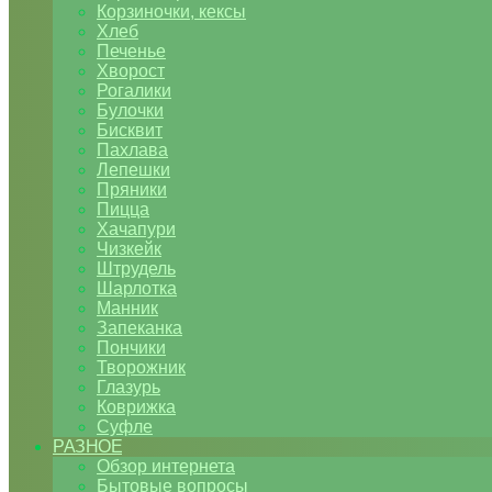
Корзиночки, кексы
Хлеб
Печенье
Хворост
Рогалики
Булочки
Бисквит
Пахлава
Лепешки
Пряники
Пицца
Хачапури
Чизкейк
Штрудель
Шарлотка
Манник
Запеканка
Пончики
Творожник
Глазурь
Коврижка
Суфле
РАЗНОЕ
Обзор интернета
Бытовые вопросы