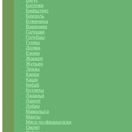
Бигус
Биточки
Бифштекс
Бризоль
Буженина
Вареники
Галушки
Голубцы
Гуляш
Долма
Ежики
Жаркое
Жульен
Зразы
Карри
Каши
Кебаб
Котлеты
Лазанья
Лангет
Лобио
Мамалыга
Манты
Мясо по-французски
Омлет