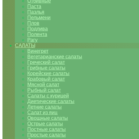
Отбивные
Паста
Паэлья
Пельмени
Плов
Подлива
Полента
Рагу
САЛАТЫ
Винегрет
Вегетарианские салаты
Греческий салат
Грибные салаты
Корейские салаты
Крабовый салат
Мясной салат
Рыбный салат
Салаты с курицей
Диетические салаты
Летние салаты
Салат из яиц
Овощные салаты
Острые салаты
Постные салаты
Простые салаты