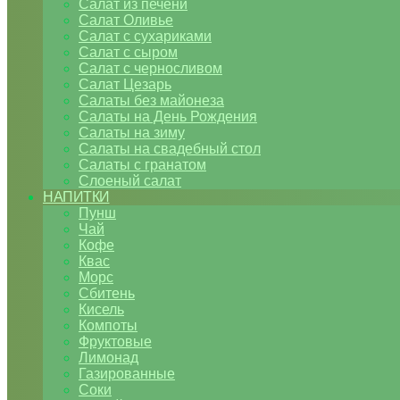
Салат из печени
Салат Оливье
Салат с сухариками
Салат с сыром
Салат с черносливом
Салат Цезарь
Салаты без майонеза
Салаты на День Рождения
Салаты на зиму
Салаты на свадебный стол
Салаты с гранатом
Слоеный салат
НАПИТКИ
Пунш
Чай
Кофе
Квас
Морс
Сбитень
Кисель
Компоты
Фруктовые
Лимонад
Газированные
Соки