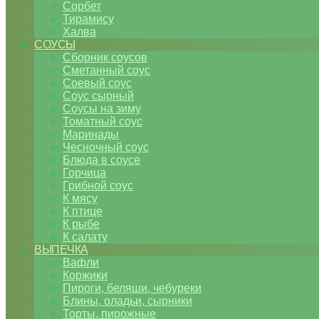
Сорбет
Тирамису
Халва
СОУСЫ
Сборник соусов
Сметанный соус
Соевый соус
Соус сырный
Соусы на зиму
Томатный соус
Маринады
Чесночный соус
Блюда в соусе
Горчица
Грибной соус
К мясу
К птице
К рыбе
К салату
ВЫПЕЧКА
Вафли
Коржики
Пироги, беляши, чебуреки
Блины, оладьи, сырники
Торты, пирожные