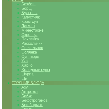
Бозбаш
Борщ
Бульоны
Капустняк
Крем-суп
Лагман
Минестроне
Окрошка
Похлебка
Рассольник
Свекольник
Солянка
Суп-пюре
Уха
Харчо
Холодные супы
Шурпа
Щи
ГОРЯЧИЕ БЛЮДА
Азу
Антрекот
Бабка
Бефстроганов
Бешбармак