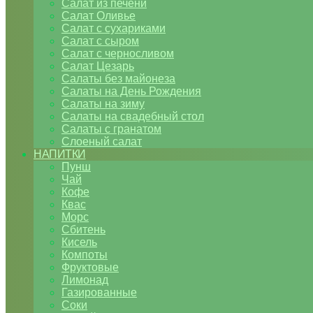
Салат из печени
Салат Оливье
Салат с сухариками
Салат с сыром
Салат с черносливом
Салат Цезарь
Салаты без майонеза
Салаты на День Рождения
Салаты на зиму
Салаты на свадебный стол
Салаты с гранатом
Слоеный салат
НАПИТКИ
Пунш
Чай
Кофе
Квас
Морс
Сбитень
Кисель
Компоты
Фруктовые
Лимонад
Газированные
Соки