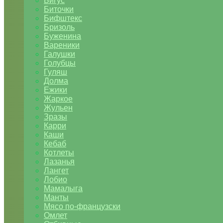
Бигус
Биточки
Бифштекс
Бризоль
Буженина
Вареники
Галушки
Голубцы
Гуляш
Долма
Ежики
Жаркое
Жульен
Зразы
Карри
Каши
Кебаб
Котлеты
Лазанья
Лангет
Лобио
Мамалыга
Манты
Мясо по-французски
Омлет