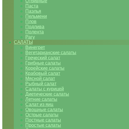
Отбивные
Паста
Паэлья
Пельмени
Плов
Подлива
Полента
Рагу
САЛАТЫ
Винегрет
Вегетарианские салаты
Греческий салат
Грибные салаты
Корейские салаты
Крабовый салат
Мясной салат
Рыбный салат
Салаты с курицей
Диетические салаты
Летние салаты
Салат из яиц
Овощные салаты
Острые салаты
Постные салаты
Простые салаты