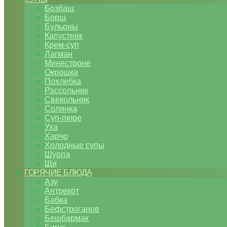
Бозбаш
Борщ
Бульоны
Капустняк
Крем-суп
Лагман
Минестроне
Окрошка
Похлебка
Рассольник
Свекольник
Солянка
Суп-пюре
Уха
Харчо
Холодные супы
Шурпа
Щи
ГОРЯЧИЕ БЛЮДА
Азу
Антрекот
Бабка
Бефстроганов
Бешбармак