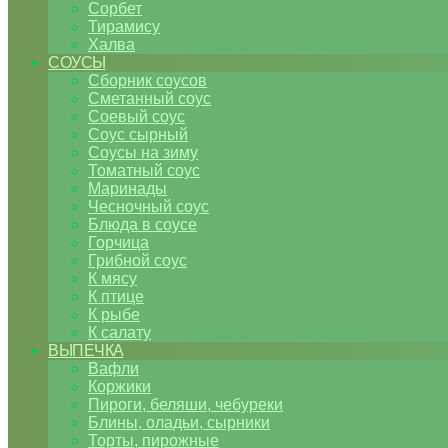
Сорбет
Тирамису
Халва
СОУСЫ
Сборник соусов
Сметанный соус
Соевый соус
Соус сырный
Соусы на зиму
Томатный соус
Маринады
Чесночный соус
Блюда в соусе
Горчица
Грибной соус
К мясу
К птице
К рыбе
К салату
ВЫПЕЧКА
Вафли
Коржики
Пироги, беляши, чебуреки
Блины, оладьи, сырники
Торты, пирожные