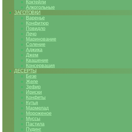
Коктейли
Алкогольные
ЗАГОТОВКИ
Варенье
Конфитюр
Повидло
Лечо
Маринование
Соление
Аджика
Джем
Квашение
Консервация
ДЕСЕРТЫ
Безе
Желе
Зефир
Ириски
Конфеты
Кутья
Мармелад
Мороженое
Муссы
Пастила
Пудинг