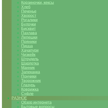
Корзиночки, кексы
Хлеб
Печенье
Хворост
Рогалики
Булочки
Бисквит
Пахлава
Лепешки
Пряники
Пицца
Хачапури
Чизкейк
Штрудель
Шарлотка
Манник
Запеканка
Пончики
Творожник
Глазурь
Коврижка
Суфле
РАЗНОЕ
Обзор интернета
Бытовые вопросы