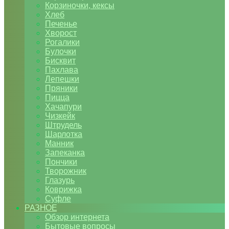
Корзиночки, кексы
Хлеб
Печенье
Хворост
Рогалики
Булочки
Бисквит
Пахлава
Лепешки
Пряники
Пицца
Хачапури
Чизкейк
Штрудель
Шарлотка
Манник
Запеканка
Пончики
Творожник
Глазурь
Коврижка
Суфле
РАЗНОЕ
Обзор интернета
Бытовые вопросы