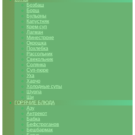
Бозбаш
Борщ
Бульоны
Капустняк
Крем-суп
Лагман
Минестроне
Окрошка
Похлебка
Рассольник
Свекольник
Солянка
Суп-пюре
Уха
Харчо
Холодные супы
Шурпа
Щи
ГОРЯЧИЕ БЛЮДА
Азу
Антрекот
Бабка
Бефстроганов
Бешбармак