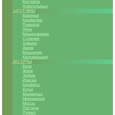
Коктейли
Алкогольные
ЗАГОТОВКИ
Варенье
Конфитюр
Повидло
Лечо
Маринование
Соление
Аджика
Джем
Квашение
Консервация
ДЕСЕРТЫ
Безе
Желе
Зефир
Ириски
Конфеты
Кутья
Мармелад
Мороженое
Муссы
Пастила
Пудинг