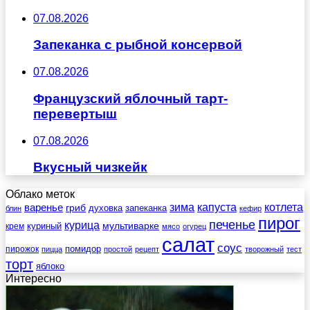
07.08.2026
Запеканка с рыбной консервой
07.08.2026
Французский яблочный тарт-
перевертыш
07.08.2026
Вкусный чизкейк
Облако меток
зима
котлета
варенье
капуста
гриб
духовка
запеканка
блин
кефир
пирог
печенье
курица
мультиварке
куриный
крем
мясо
огурец
салат
соус
помидор
пирожок
пицца
простой
рецепт
творожный
тест
торт
яблоко
Интересно