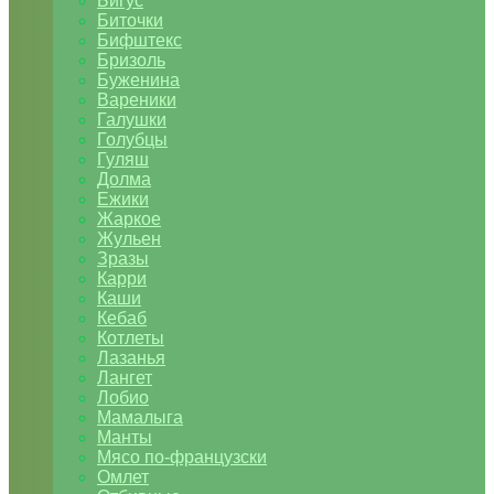
Бигус
Биточки
Бифштекс
Бризоль
Буженина
Вареники
Галушки
Голубцы
Гуляш
Долма
Ежики
Жаркое
Жульен
Зразы
Карри
Каши
Кебаб
Котлеты
Лазанья
Лангет
Лобио
Мамалыга
Манты
Мясо по-французски
Омлет