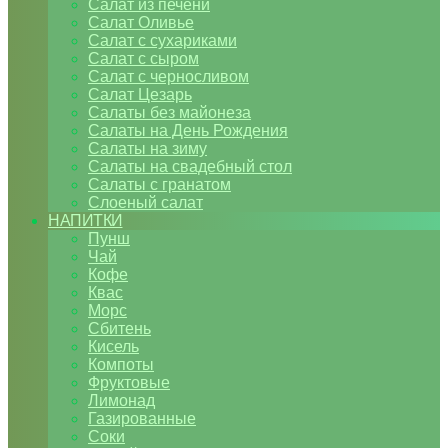
Салат из печени
Салат Оливье
Салат с сухариками
Салат с сыром
Салат с черносливом
Салат Цезарь
Салаты без майонеза
Салаты на День Рождения
Салаты на зиму
Салаты на свадебный стол
Салаты с гранатом
Слоеный салат
НАПИТКИ
Пунш
Чай
Кофе
Квас
Морс
Сбитень
Кисель
Компоты
Фруктовые
Лимонад
Газированные
Соки