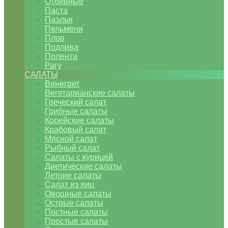
Отбивные
Паста
Паэлья
Пельмени
Плов
Подлива
Полента
Рагу
САЛАТЫ
Винегрет
Вегетарианские салаты
Греческий салат
Грибные салаты
Корейские салаты
Крабовый салат
Мясной салат
Рыбный салат
Салаты с курицей
Диетические салаты
Летние салаты
Салат из яиц
Овощные салаты
Острые салаты
Постные салаты
Простые салаты