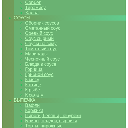
Сорбет
Тирамису
Халва
СОУСЫ
Сборник соусов
Сметанный соус
Соевый соус
Соус сырный
Соусы на зиму
Томатный соус
Маринады
Чесночный соус
Блюда в соусе
Горчица
Грибной соус
К мясу
К птице
К рыбе
К салату
ВЫПЕЧКА
Вафли
Коржики
Пироги, беляши, чебуреки
Блины, оладьи, сырники
Торты, пирожные