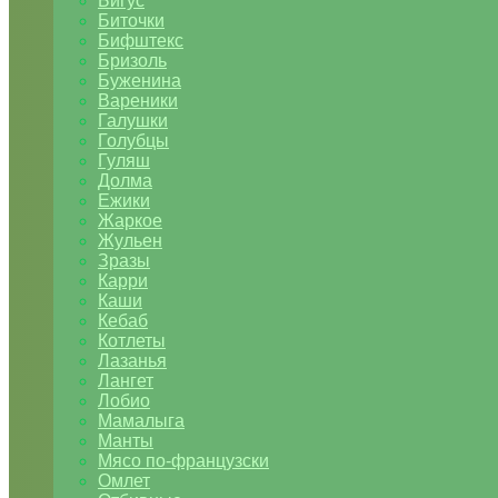
Бигус
Биточки
Бифштекс
Бризоль
Буженина
Вареники
Галушки
Голубцы
Гуляш
Долма
Ежики
Жаркое
Жульен
Зразы
Карри
Каши
Кебаб
Котлеты
Лазанья
Лангет
Лобио
Мамалыга
Манты
Мясо по-французски
Омлет