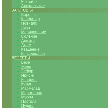
Коктейли
Алкогольные
ЗАГОТОВКИ
Варенье
Конфитюр
Повидло
Лечо
Маринование
Соление
Аджика
Джем
Квашение
Консервация
ДЕСЕРТЫ
Безе
Желе
Зефир
Ириски
Конфеты
Кутья
Мармелад
Мороженое
Муссы
Пастила
Пудинг