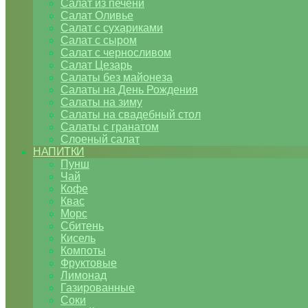
Салат из печени
Салат Оливье
Салат с сухариками
Салат с сыром
Салат с черносливом
Салат Цезарь
Салаты без майонеза
Салаты на День Рождения
Салаты на зиму
Салаты на свадебный стол
Салаты с гранатом
Слоеный салат
НАПИТКИ
Пунш
Чай
Кофе
Квас
Морс
Сбитень
Кисель
Компоты
Фруктовые
Лимонад
Газированные
Соки