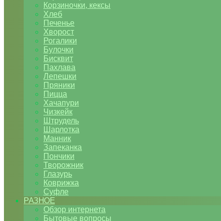
Корзиночки, кексы
Хлеб
Печенье
Хворост
Рогалики
Булочки
Бисквит
Пахлава
Лепешки
Пряники
Пицца
Хачапури
Чизкейк
Штрудель
Шарлотка
Манник
Запеканка
Пончики
Творожник
Глазурь
Коврижка
Суфле
РАЗНОЕ
Обзор интернета
Бытовые вопросы