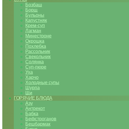
Бозбаш
Борщ
Бульоны
Капустняк
Крем-суп
Лагман
Минестроне
Окрошка
Похлебка
Рассольник
Свекольник
Солянка
Суп-пюре
Уха
Харчо
Холодные супы
Шурпа
Щи
ГОРЯЧИЕ БЛЮДА
Азу
Антрекот
Бабка
Бефстроганов
Бешбармак