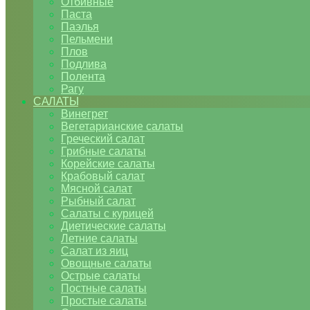
Отбивные
Паста
Паэлья
Пельмени
Плов
Подлива
Полента
Рагу
САЛАТЫ
Винегрет
Вегетарианские салаты
Греческий салат
Грибные салаты
Корейские салаты
Крабовый салат
Мясной салат
Рыбный салат
Салаты с курицей
Диетические салаты
Летние салаты
Салат из яиц
Овощные салаты
Острые салаты
Постные салаты
Простые салаты