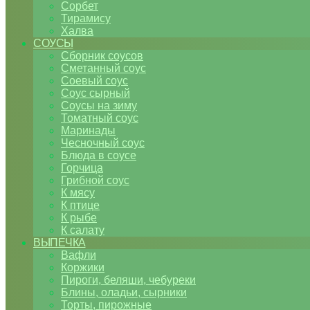
Сорбет
Тирамису
Халва
СОУСЫ
Сборник соусов
Сметанный соус
Соевый соус
Соус сырный
Соусы на зиму
Томатный соус
Маринады
Чесночный соус
Блюда в соусе
Горчица
Грибной соус
К мясу
К птице
К рыбе
К салату
ВЫПЕЧКА
Вафли
Коржики
Пироги, беляши, чебуреки
Блины, оладьи, сырники
Торты, пирожные