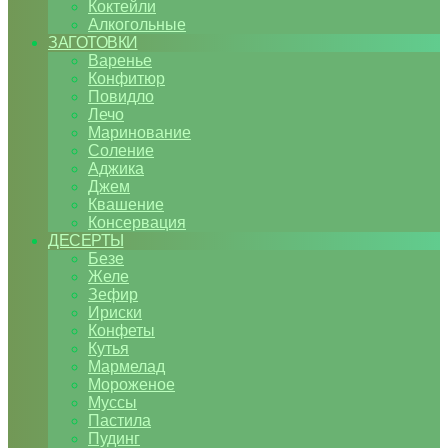
Коктейли
Алкогольные
ЗАГОТОВКИ
Варенье
Конфитюр
Повидло
Лечо
Маринование
Соление
Аджика
Джем
Квашение
Консервация
ДЕСЕРТЫ
Безе
Желе
Зефир
Ириски
Конфеты
Кутья
Мармелад
Мороженое
Муссы
Пастила
Пудинг