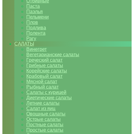
Отбивные
Паста
Паэлья
Пельмени
Плов
Подлива
Полента
Рагу
САЛАТЫ
Винегрет
Вегетарианские салаты
Греческий салат
Грибные салаты
Корейские салаты
Крабовый салат
Мясной салат
Рыбный салат
Салаты с курицей
Диетические салаты
Летние салаты
Салат из яиц
Овощные салаты
Острые салаты
Постные салаты
Простые салаты