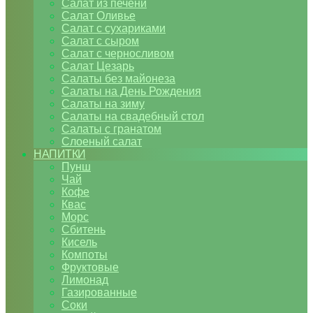
Салат из печени
Салат Оливье
Салат с сухариками
Салат с сыром
Салат с черносливом
Салат Цезарь
Салаты без майонеза
Салаты на День Рождения
Салаты на зиму
Салаты на свадебный стол
Салаты с гранатом
Слоеный салат
НАПИТКИ
Пунш
Чай
Кофе
Квас
Морс
Сбитень
Кисель
Компоты
Фруктовые
Лимонад
Газированные
Соки