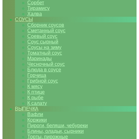
Сорбет
Тирамису
Халва
СОУСЫ
Сборник соусов
Сметанный соус
Соевый соус
Соус сырный
Соусы на зиму
Томатный соус
Маринады
Чесночный соус
Блюда в соусе
Горчица
Грибной соус
К мясу
К птице
К рыбе
К салату
ВЫПЕЧКА
Вафли
Коржики
Пироги, беляши, чебуреки
Блины, оладьи, сырники
Торты, пирожные