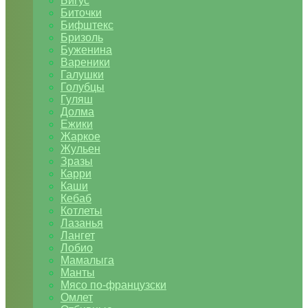
Бигус
Биточки
Бифштекс
Бризоль
Буженина
Вареники
Галушки
Голубцы
Гуляш
Долма
Ежики
Жаркое
Жульен
Зразы
Карри
Каши
Кебаб
Котлеты
Лазанья
Лангет
Лобио
Мамалыга
Манты
Мясо по-французски
Омлет