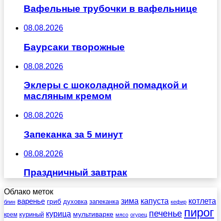
Вафельные трубочки в вафельнице
08.08.2026
Баурсаки творожные
08.08.2026
Эклеры с шоколадной помадкой и
масляным кремом
08.08.2026
Запеканка за 5 минут
08.08.2026
Праздничный завтрак
Облако меток
зима
котлета
варенье
капуста
гриб
духовка
запеканка
блин
кефир
пирог
печенье
курица
мультиварке
куриный
крем
мясо
огурец