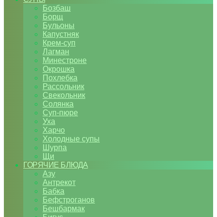
Бозбаш
Борщ
Бульоны
Капустняк
Крем-суп
Лагман
Минестроне
Окрошка
Похлебка
Рассольник
Свекольник
Солянка
Суп-пюре
Уха
Харчо
Холодные супы
Шурпа
Щи
ГОРЯЧИЕ БЛЮДА
Азу
Антрекот
Бабка
Бефстроганов
Бешбармак