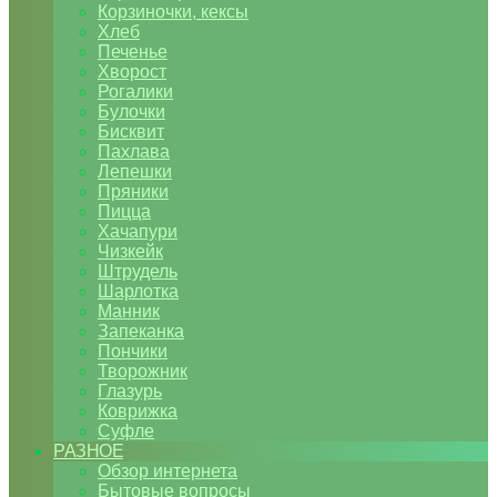
Корзиночки, кексы
Хлеб
Печенье
Хворост
Рогалики
Булочки
Бисквит
Пахлава
Лепешки
Пряники
Пицца
Хачапури
Чизкейк
Штрудель
Шарлотка
Манник
Запеканка
Пончики
Творожник
Глазурь
Коврижка
Суфле
РАЗНОЕ
Обзор интернета
Бытовые вопросы