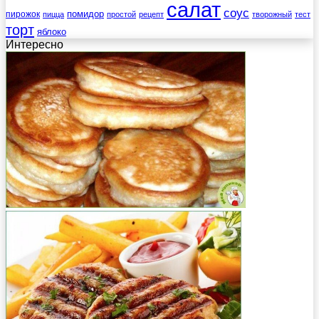
салат
соус
помидор
пирожок
пицца
простой
рецепт
творожный
тест
торт
яблоко
Интересно