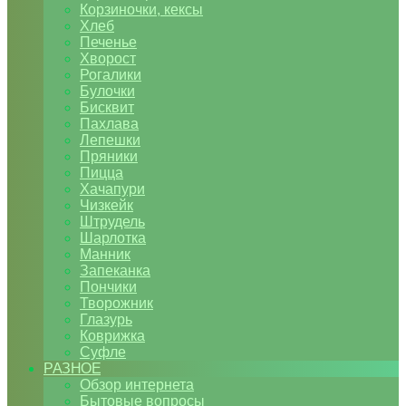
Корзиночки, кексы
Хлеб
Печенье
Хворост
Рогалики
Булочки
Бисквит
Пахлава
Лепешки
Пряники
Пицца
Хачапури
Чизкейк
Штрудель
Шарлотка
Манник
Запеканка
Пончики
Творожник
Глазурь
Коврижка
Суфле
РАЗНОЕ
Обзор интернета
Бытовые вопросы