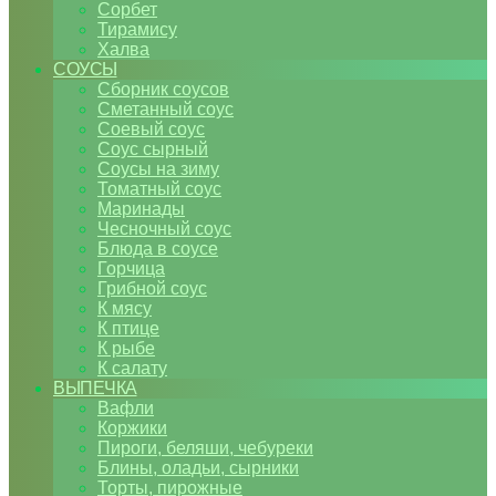
Сорбет
Тирамису
Халва
СОУСЫ
Сборник соусов
Сметанный соус
Соевый соус
Соус сырный
Соусы на зиму
Томатный соус
Маринады
Чесночный соус
Блюда в соусе
Горчица
Грибной соус
К мясу
К птице
К рыбе
К салату
ВЫПЕЧКА
Вафли
Коржики
Пироги, беляши, чебуреки
Блины, оладьи, сырники
Торты, пирожные