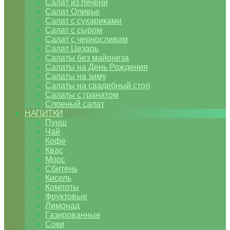
Салат из печени
Салат Оливье
Салат с сухариками
Салат с сыром
Салат с черносливом
Салат Цезарь
Салаты без майонеза
Салаты на День Рождения
Салаты на зиму
Салаты на свадебный стол
Салаты с гранатом
Слоеный салат
НАПИТКИ
Пунш
Чай
Кофе
Квас
Морс
Сбитень
Кисель
Компоты
Фруктовые
Лимонад
Газированные
Соки