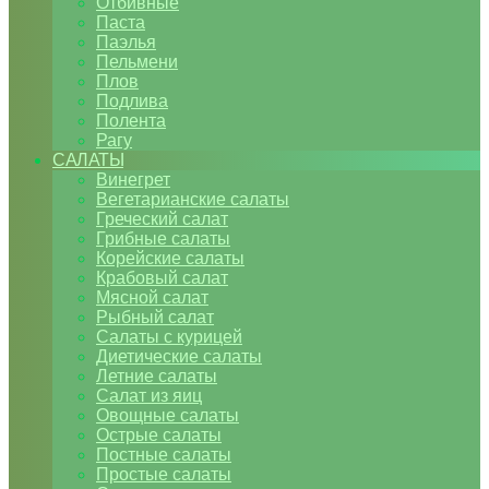
Отбивные
Паста
Паэлья
Пельмени
Плов
Подлива
Полента
Рагу
САЛАТЫ
Винегрет
Вегетарианские салаты
Греческий салат
Грибные салаты
Корейские салаты
Крабовый салат
Мясной салат
Рыбный салат
Салаты с курицей
Диетические салаты
Летние салаты
Салат из яиц
Овощные салаты
Острые салаты
Постные салаты
Простые салаты