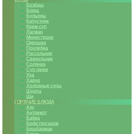
Бозбаш
Борщ
Бульоны
Капустняк
Крем-суп
Лагман
Минестроне
Окрошка
Похлебка
Рассольник
Свекольник
Солянка
Суп-пюре
Уха
Харчо
Холодные супы
Шурпа
Щи
ГОРЯЧИЕ БЛЮДА
Азу
Антрекот
Бабка
Бефстроганов
Бешбармак