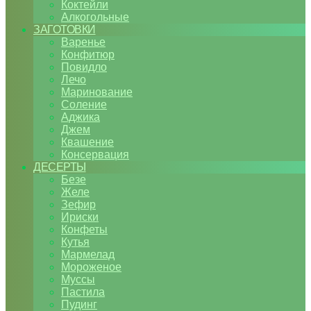
Коктейли
Алкогольные
ЗАГОТОВКИ
Варенье
Конфитюр
Повидло
Лечо
Маринование
Соление
Аджика
Джем
Квашение
Консервация
ДЕСЕРТЫ
Безе
Желе
Зефир
Ириски
Конфеты
Кутья
Мармелад
Мороженое
Муссы
Пастила
Пудинг