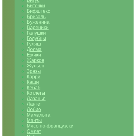
Бигус
Биточки
Бифштекс
Бризоль
Буженина
Вареники
Галушки
Голубцы
Гуляш
Долма
Ежики
Жаркое
Жульен
Зразы
Карри
Каши
Кебаб
Котлеты
Лазанья
Лангет
Лобио
Мамалыга
Манты
Мясо по-французски
Омлет