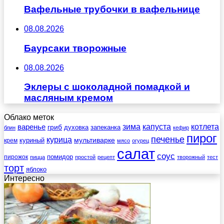
Вафельные трубочки в вафельнице
08.08.2026
Баурсаки творожные
08.08.2026
Эклеры с шоколадной помадкой и
масляным кремом
Облако меток
зима
котлета
варенье
капуста
гриб
духовка
запеканка
блин
кефир
пирог
печенье
курица
мультиварке
куриный
крем
мясо
огурец
салат
соус
помидор
пирожок
пицца
простой
рецепт
творожный
тест
торт
яблоко
Интересно