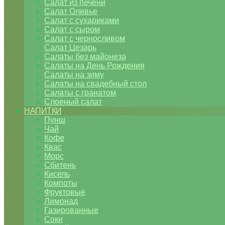
Салат из печени
Салат Оливье
Салат с сухариками
Салат с сыром
Салат с черносливом
Салат Цезарь
Салаты без майонеза
Салаты на День Рождения
Салаты на зиму
Салаты на свадебный стол
Салаты с гранатом
Слоеный салат
НАПИТКИ
Пунш
Чай
Кофе
Квас
Морс
Сбитень
Кисель
Компоты
Фруктовые
Лимонад
Газированные
Соки