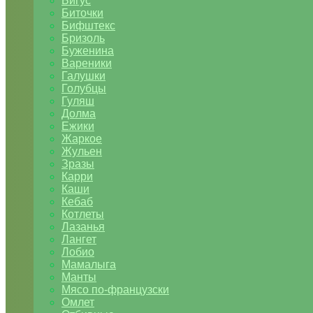
Бигус
Биточки
Бифштекс
Бризоль
Буженина
Вареники
Галушки
Голубцы
Гуляш
Долма
Ежики
Жаркое
Жульен
Зразы
Карри
Каши
Кебаб
Котлеты
Лазанья
Лангет
Лобио
Мамалыга
Манты
Мясо по-французски
Омлет