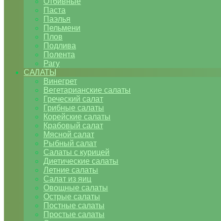
Отбивные
Паста
Паэлья
Пельмени
Плов
Подлива
Полента
Рагу
САЛАТЫ
Винегрет
Вегетарианские салаты
Греческий салат
Грибные салаты
Корейские салаты
Крабовый салат
Мясной салат
Рыбный салат
Салаты с курицей
Диетические салаты
Летние салаты
Салат из яиц
Овощные салаты
Острые салаты
Постные салаты
Простые салаты