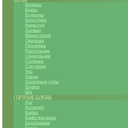
Бозбаш
Борщ
Бульоны
Капустняк
Крем-суп
Лагман
Минестроне
Окрошка
Похлебка
Рассольник
Свекольник
Солянка
Суп-пюре
Уха
Харчо
Холодные супы
Шурпа
Щи
ГОРЯЧИЕ БЛЮДА
Азу
Антрекот
Бабка
Бефстроганов
Бешбармак