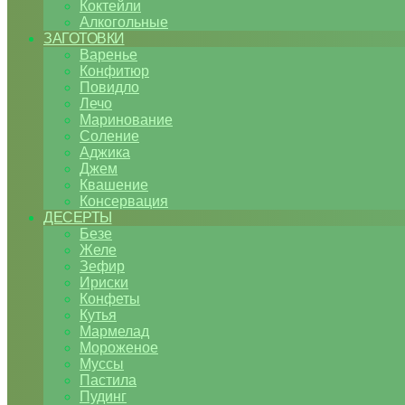
Коктейли
Алкогольные
ЗАГОТОВКИ
Варенье
Конфитюр
Повидло
Лечо
Маринование
Соление
Аджика
Джем
Квашение
Консервация
ДЕСЕРТЫ
Безе
Желе
Зефир
Ириски
Конфеты
Кутья
Мармелад
Мороженое
Муссы
Пастила
Пудинг