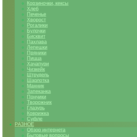
Корзиночки, кексы
Хлеб
Печенье
Хворост
Рогалики
Булочки
Бисквит
Пахлава
Лепешки
Пряники
Пицца
Хачапури
Чизкейк
Штрудель
Шарлотка
Манник
Запеканка
Пончики
Творожник
Глазурь
Коврижка
Суфле
РАЗНОЕ
Обзор интернета
Бытовые вопросы