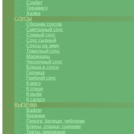
Сорбет
Тирамису
Халва
СОУСЫ
Сборник соусов
Сметанный соус
Соевый соус
Соус сырный
Соусы на зиму
Томатный соус
Маринады
Чесночный соус
Блюда в соусе
Горчица
Грибной соус
К мясу
К птице
К рыбе
К салату
ВЫПЕЧКА
Вафли
Коржики
Пироги, беляши, чебуреки
Блины, оладьи, сырники
Торты, пирожные