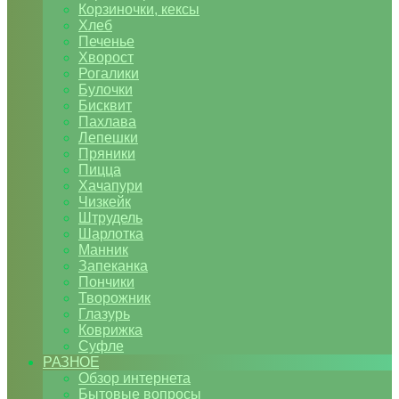
Корзиночки, кексы
Хлеб
Печенье
Хворост
Рогалики
Булочки
Бисквит
Пахлава
Лепешки
Пряники
Пицца
Хачапури
Чизкейк
Штрудель
Шарлотка
Манник
Запеканка
Пончики
Творожник
Глазурь
Коврижка
Суфле
РАЗНОЕ
Обзор интернета
Бытовые вопросы