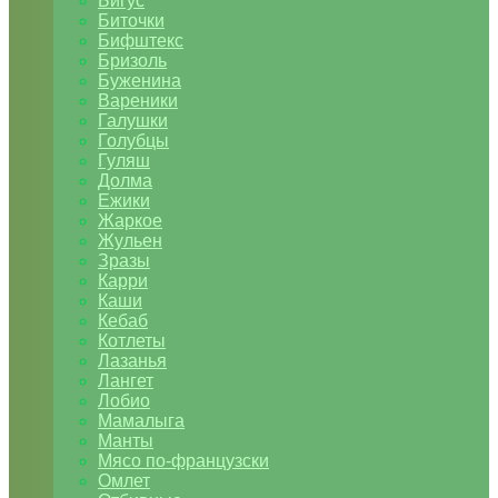
Бигус
Биточки
Бифштекс
Бризоль
Буженина
Вареники
Галушки
Голубцы
Гуляш
Долма
Ежики
Жаркое
Жульен
Зразы
Карри
Каши
Кебаб
Котлеты
Лазанья
Лангет
Лобио
Мамалыга
Манты
Мясо по-французски
Омлет