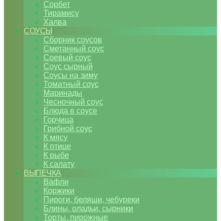
Сорбет
Тирамису
Халва
СОУСЫ
Сборник соусов
Сметанный соус
Соевый соус
Соус сырный
Соусы на зиму
Томатный соус
Маринады
Чесночный соус
Блюда в соусе
Горчица
Грибной соус
К мясу
К птице
К рыбе
К салату
ВЫПЕЧКА
Вафли
Коржики
Пироги, беляши, чебуреки
Блины, оладьи, сырники
Торты, пирожные