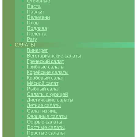
Отбивные
Паста
Паэлья
Пельмени
Плов
Подлива
Полента
Рагу
САЛАТЫ
Винегрет
Вегетарианские салаты
Греческий салат
Грибные салаты
Корейские салаты
Крабовый салат
Мясной салат
Рыбный салат
Салаты с курицей
Диетические салаты
Летние салаты
Салат из яиц
Овощные салаты
Острые салаты
Постные салаты
Простые салаты