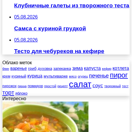
Клубничные галеты из творожного теста
05.08.2026
Самса с куриной грудкой
05.08.2026
Тесто для чебуреков на кефире
Облако меток
зима
котлета
варенье
капуста
гриб
духовка
запеканка
блин
кефир
пирог
печенье
курица
мультиварке
куриный
крем
мясо
огурец
салат
соус
помидор
пирожок
пицца
простой
рецепт
творожный
тест
торт
яблоко
Интересно