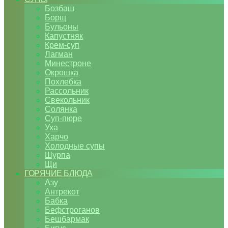
Бозбаш
Борщ
Бульоны
Капустняк
Крем-суп
Лагман
Минестроне
Окрошка
Похлебка
Рассольник
Свекольник
Солянка
Суп-пюре
Уха
Харчо
Холодные супы
Шурпа
Щи
ГОРЯЧИЕ БЛЮДА
Азу
Антрекот
Бабка
Бефстроганов
Бешбармак