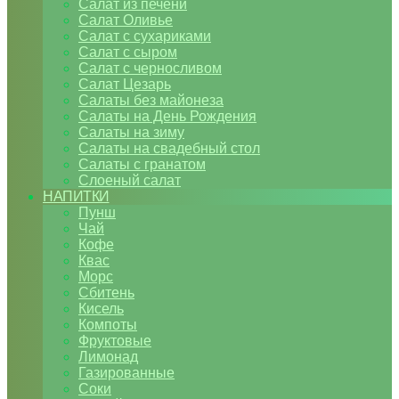
Салат из печени
Салат Оливье
Салат с сухариками
Салат с сыром
Салат с черносливом
Салат Цезарь
Салаты без майонеза
Салаты на День Рождения
Салаты на зиму
Салаты на свадебный стол
Салаты с гранатом
Слоеный салат
НАПИТКИ
Пунш
Чай
Кофе
Квас
Морс
Сбитень
Кисель
Компоты
Фруктовые
Лимонад
Газированные
Соки