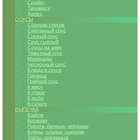
Сорбет
Тирамису
Халва
СОУСЫ
Сборник соусов
Сметанный соус
Соевый соус
Соус сырный
Соусы на зиму
Томатный соус
Маринады
Чесночный соус
Блюда в соусе
Горчица
Грибной соус
К мясу
К птице
К рыбе
К салату
ВЫПЕЧКА
Вафли
Коржики
Пироги, беляши, чебуреки
Блины, оладьи, сырники
Торты, пирожные