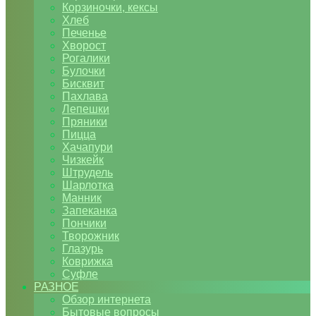
Корзиночки, кексы
Хлеб
Печенье
Хворост
Рогалики
Булочки
Бисквит
Пахлава
Лепешки
Пряники
Пицца
Хачапури
Чизкейк
Штрудель
Шарлотка
Манник
Запеканка
Пончики
Творожник
Глазурь
Коврижка
Суфле
РАЗНОЕ
Обзор интернета
Бытовые вопросы