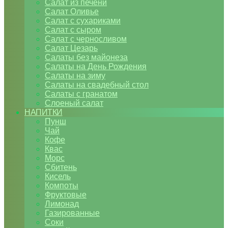
Салат из печени
Салат Оливье
Салат с сухариками
Салат с сыром
Салат с черносливом
Салат Цезарь
Салаты без майонеза
Салаты на День Рождения
Салаты на зиму
Салаты на свадебный стол
Салаты с гранатом
Слоеный салат
НАПИТКИ
Пунш
Чай
Кофе
Квас
Морс
Сбитень
Кисель
Компоты
Фруктовые
Лимонад
Газированные
Соки