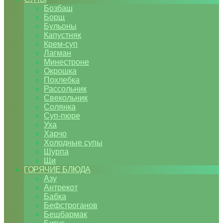
Бозбаш
Борщ
Бульоны
Капустняк
Крем-суп
Лагман
Минестроне
Окрошка
Похлебка
Рассольник
Свекольник
Солянка
Суп-пюре
Уха
Харчо
Холодные супы
Шурпа
Щи
ГОРЯЧИЕ БЛЮДА
Азу
Антрекот
Бабка
Бефстроганов
Бешбармак