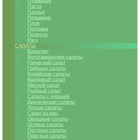
Отбивные
Паста
Паэлья
Пельмени
Плов
Подлива
Полента
Рагу
САЛАТЫ
Винегрет
Вегетарианские салаты
Греческий салат
Грибные салаты
Корейские салаты
Крабовый салат
Мясной салат
Рыбный салат
Салаты с курицей
Диетические салаты
Летние салаты
Салат из яиц
Овощные салаты
Острые салаты
Постные салаты
Простые салаты