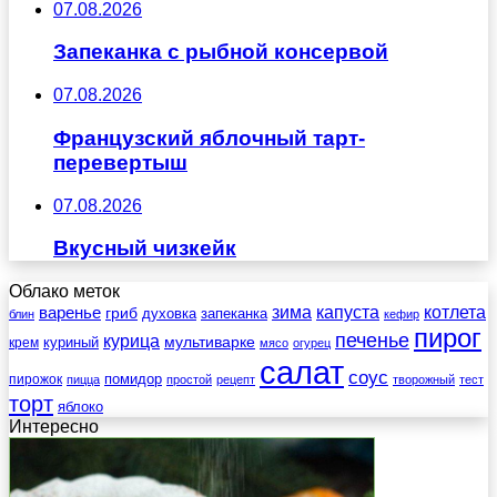
07.08.2026
Запеканка с рыбной консервой
07.08.2026
Французский яблочный тарт-
перевертыш
07.08.2026
Вкусный чизкейк
Облако меток
зима
котлета
варенье
капуста
гриб
духовка
запеканка
блин
кефир
пирог
печенье
курица
мультиварке
куриный
крем
мясо
огурец
салат
соус
помидор
пирожок
пицца
простой
рецепт
творожный
тест
торт
яблоко
Интересно