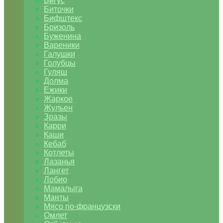
Бигус
Биточки
Бифштекс
Бризоль
Буженина
Вареники
Галушки
Голубцы
Гуляш
Долма
Ежики
Жаркое
Жульен
Зразы
Карри
Каши
Кебаб
Котлеты
Лазанья
Лангет
Лобио
Мамалыга
Манты
Мясо по-французски
Омлет