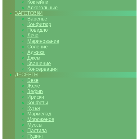
Коктейли
Алкогольные
ЗАГОТОВКИ
Варенье
Конфитюр
Повидло
Лечо
Маринование
Соление
Аджика
Джем
Квашение
Консервация
ДЕСЕРТЫ
Безе
Желе
Зефир
Ириски
Конфеты
Кутья
Мармелад
Мороженое
Муссы
Пастила
Пудинг