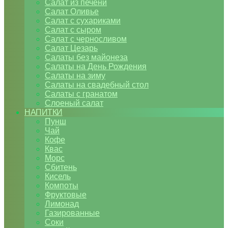
Салат из печени
Салат Оливье
Салат с сухариками
Салат с сыром
Салат с черносливом
Салат Цезарь
Салаты без майонеза
Салаты на День Рождения
Салаты на зиму
Салаты на свадебный стол
Салаты с гранатом
Слоеный салат
НАПИТКИ
Пунш
Чай
Кофе
Квас
Морс
Сбитень
Кисель
Компоты
Фруктовые
Лимонад
Газированные
Соки