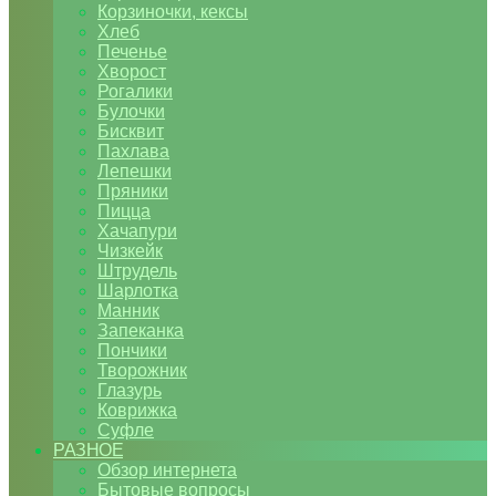
Корзиночки, кексы
Хлеб
Печенье
Хворост
Рогалики
Булочки
Бисквит
Пахлава
Лепешки
Пряники
Пицца
Хачапури
Чизкейк
Штрудель
Шарлотка
Манник
Запеканка
Пончики
Творожник
Глазурь
Коврижка
Суфле
РАЗНОЕ
Обзор интернета
Бытовые вопросы