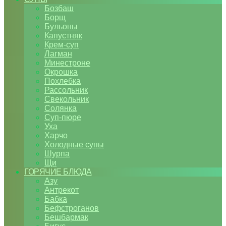
Бозбаш
Борщ
Бульоны
Капустняк
Крем-суп
Лагман
Минестроне
Окрошка
Похлебка
Рассольник
Свекольник
Солянка
Суп-пюре
Уха
Харчо
Холодные супы
Шурпа
Щи
ГОРЯЧИЕ БЛЮДА
Азу
Антрекот
Бабка
Бефстроганов
Бешбармак