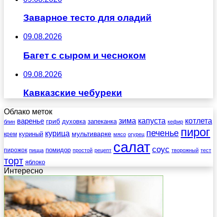
Заварное тесто для оладий
09.08.2026
Багет с сыром и чесноком
09.08.2026
Кавказские чебуреки
Облако меток
зима
котлета
варенье
капуста
гриб
духовка
запеканка
блин
кефир
пирог
печенье
курица
мультиварке
куриный
крем
мясо
огурец
салат
соус
помидор
пирожок
пицца
простой
рецепт
творожный
тест
торт
яблоко
Интересно