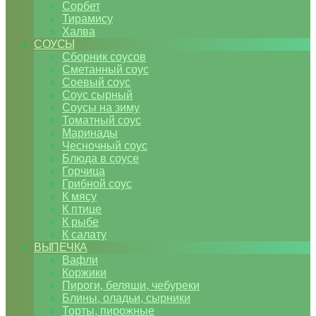
Сорбет
Тирамису
Халва
СОУСЫ
Сборник соусов
Сметанный соус
Соевый соус
Соус сырный
Соусы на зиму
Томатный соус
Маринады
Чесночный соус
Блюда в соусе
Горчица
Грибной соус
К мясу
К птице
К рыбе
К салату
ВЫПЕЧКА
Вафли
Коржики
Пироги, беляши, чебуреки
Блины, оладьи, сырники
Торты, пирожные