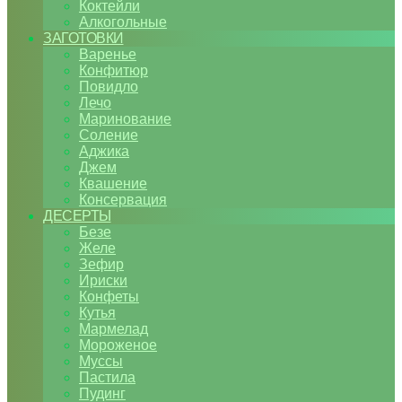
Коктейли
Алкогольные
ЗАГОТОВКИ
Варенье
Конфитюр
Повидло
Лечо
Маринование
Соление
Аджика
Джем
Квашение
Консервация
ДЕСЕРТЫ
Безе
Желе
Зефир
Ириски
Конфеты
Кутья
Мармелад
Мороженое
Муссы
Пастила
Пудинг