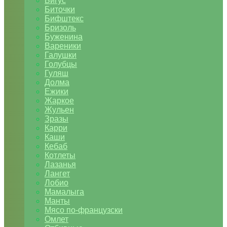
Бигус
Биточки
Бифштекс
Бризоль
Буженина
Вареники
Галушки
Голубцы
Гуляш
Долма
Ежики
Жаркое
Жульен
Зразы
Карри
Каши
Кебаб
Котлеты
Лазанья
Лангет
Лобио
Мамалыга
Манты
Мясо по-французски
Омлет