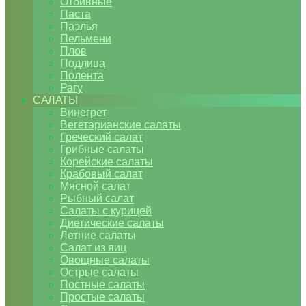
Отбивные
Паста
Паэлья
Пельмени
Плов
Подлива
Полента
Рагу
САЛАТЫ
Винегрет
Вегетарианские салаты
Греческий салат
Грибные салаты
Корейские салаты
Крабовый салат
Мясной салат
Рыбный салат
Салаты с курицей
Диетические салаты
Летние салаты
Салат из яиц
Овощные салаты
Острые салаты
Постные салаты
Простые салаты