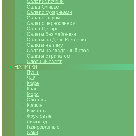
Салат из печени
Салат Оливье
Салат с сухариками
Салат с сыром
Салат с черносливом
Салат Цезарь
Салаты без майонеза
Салаты на День Рождения
Салаты на зиму
Салаты на свадебный стол
Салаты с гранатом
Слоеный салат
НАПИТКИ
Пунш
Чай
Кофе
Квас
Морс
Сбитень
Кисель
Компоты
Фруктовые
Лимонад
Газированные
Соки