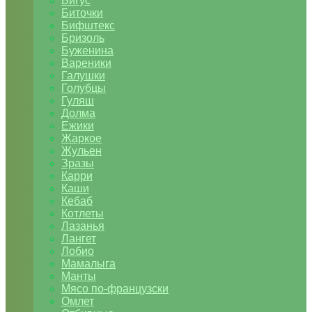
Бигус
Биточки
Бифштекс
Бризоль
Буженина
Вареники
Галушки
Голубцы
Гуляш
Долма
Ежики
Жаркое
Жульен
Зразы
Карри
Каши
Кебаб
Котлеты
Лазанья
Лангет
Лобио
Мамалыга
Манты
Мясо по-французски
Омлет