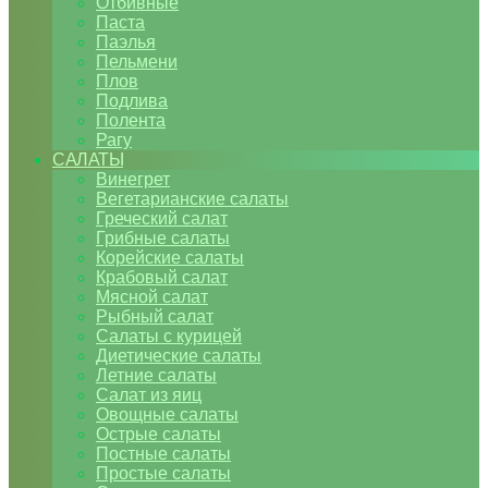
Отбивные
Паста
Паэлья
Пельмени
Плов
Подлива
Полента
Рагу
САЛАТЫ
Винегрет
Вегетарианские салаты
Греческий салат
Грибные салаты
Корейские салаты
Крабовый салат
Мясной салат
Рыбный салат
Салаты с курицей
Диетические салаты
Летние салаты
Салат из яиц
Овощные салаты
Острые салаты
Постные салаты
Простые салаты