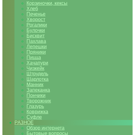
Корзиночки, кексы
Хлеб
Печенье
Хворост
Рогалики
Булочки
Бисквит
Пахлава
Лепешки
Пряники
Пицца
Хачапури
Чизкейк
Штрудель
Шарлотка
Манник
Запеканка
Пончики
Творожник
Глазурь
Коврижка
Суфле
РАЗНОЕ
Обзор интернета
Бытовые вопросы