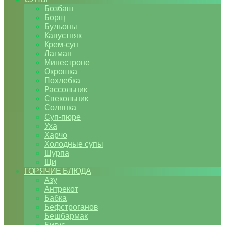
Бозбаш
Борщ
Бульоны
Капустняк
Крем-суп
Лагман
Минестроне
Окрошка
Похлебка
Рассольник
Свекольник
Солянка
Суп-пюре
Уха
Харчо
Холодные супы
Шурпа
Щи
ГОРЯЧИЕ БЛЮДА
Азу
Антрекот
Бабка
Бефстроганов
Бешбармак