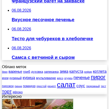
Французский багет на закваске
06.08.2026
Вкусное песочное печенье
06.08.2026
Тесто для чебуреков в хлебопечке
06.08.2026
Самса с ветчиной и сыром
Облако меток
зима
котлета
варенье
капуста
гриб
духовка
запеканка
блин
кефир
пирог
печенье
курица
мультиварке
куриный
крем
мясо
огурец
салат
соус
помидор
пирожок
пицца
простой
рецепт
творожный
тест
торт
яблоко
Интересно