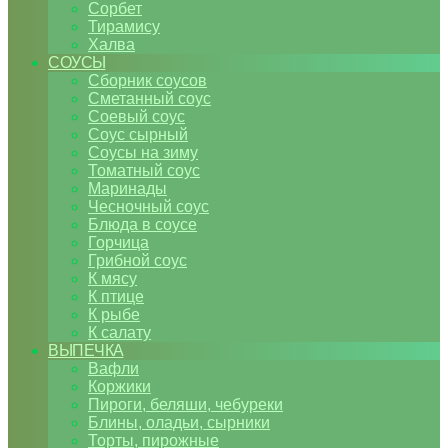
Сорбет
Тирамису
Халва
СОУСЫ
Сборник соусов
Сметанный соус
Соевый соус
Соус сырный
Соусы на зиму
Томатный соус
Маринады
Чесночный соус
Блюда в соусе
Горчица
Грибной соус
К мясу
К птице
К рыбе
К салату
ВЫПЕЧКА
Вафли
Коржики
Пироги, беляши, чебуреки
Блины, оладьи, сырники
Торты, пирожные