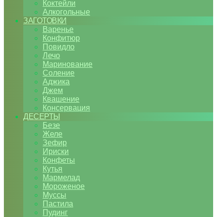
Коктейли
Алкогольные
ЗАГОТОВКИ
Варенье
Конфитюр
Повидло
Лечо
Маринование
Соление
Аджика
Джем
Квашение
Консервация
ДЕСЕРТЫ
Безе
Желе
Зефир
Ириски
Конфеты
Кутья
Мармелад
Мороженое
Муссы
Пастила
Пудинг