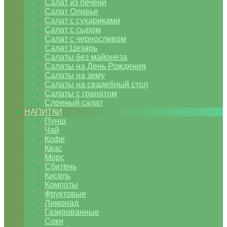
Салат из печени
Салат Оливье
Салат с сухариками
Салат с сыром
Салат с черносливом
Салат Цезарь
Салаты без майонеза
Салаты на День Рождения
Салаты на зиму
Салаты на свадебный стол
Салаты с гранатом
Слоеный салат
НАПИТКИ
Пунш
Чай
Кофе
Квас
Морс
Сбитень
Кисель
Компоты
Фруктовые
Лимонад
Газированные
Соки