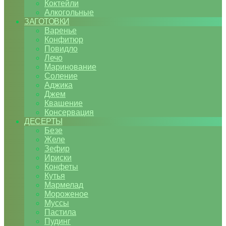
Коктейли
Алкогольные
ЗАГОТОВКИ
Варенье
Конфитюр
Повидло
Лечо
Маринование
Соление
Аджика
Джем
Квашение
Консервация
ДЕСЕРТЫ
Безе
Желе
Зефир
Ириски
Конфеты
Кутья
Мармелад
Мороженое
Муссы
Пастила
Пудинг