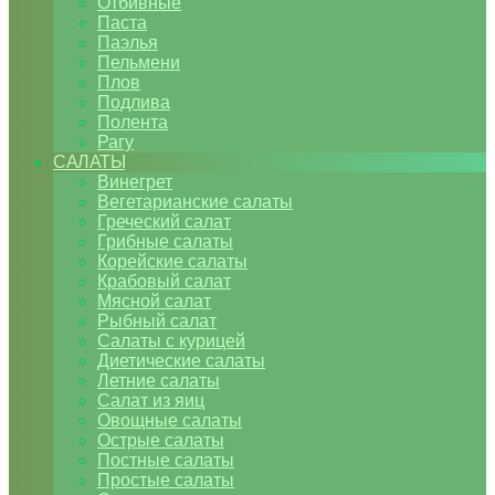
Отбивные
Паста
Паэлья
Пельмени
Плов
Подлива
Полента
Рагу
САЛАТЫ
Винегрет
Вегетарианские салаты
Греческий салат
Грибные салаты
Корейские салаты
Крабовый салат
Мясной салат
Рыбный салат
Салаты с курицей
Диетические салаты
Летние салаты
Салат из яиц
Овощные салаты
Острые салаты
Постные салаты
Простые салаты