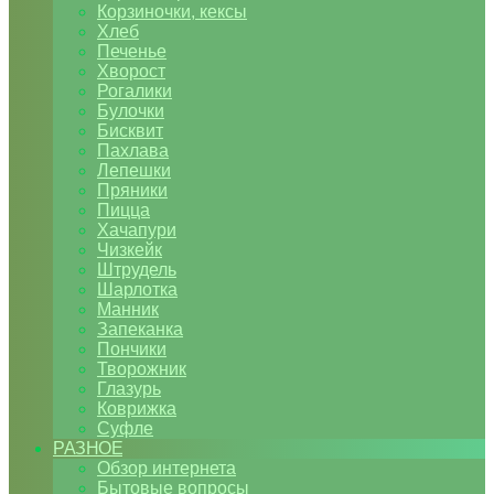
Корзиночки, кексы
Хлеб
Печенье
Хворост
Рогалики
Булочки
Бисквит
Пахлава
Лепешки
Пряники
Пицца
Хачапури
Чизкейк
Штрудель
Шарлотка
Манник
Запеканка
Пончики
Творожник
Глазурь
Коврижка
Суфле
РАЗНОЕ
Обзор интернета
Бытовые вопросы