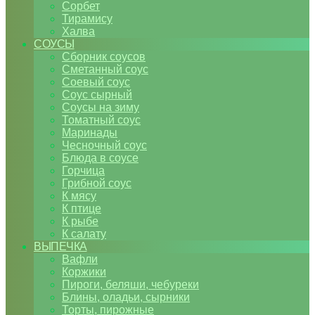
Сорбет
Тирамису
Халва
СОУСЫ
Сборник соусов
Сметанный соус
Соевый соус
Соус сырный
Соусы на зиму
Томатный соус
Маринады
Чесночный соус
Блюда в соусе
Горчица
Грибной соус
К мясу
К птице
К рыбе
К салату
ВЫПЕЧКА
Вафли
Коржики
Пироги, беляши, чебуреки
Блины, оладьи, сырники
Торты, пирожные