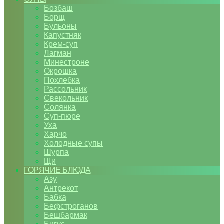
Бозбаш
Борщ
Бульоны
Капустняк
Крем-суп
Лагман
Минестроне
Окрошка
Похлебка
Рассольник
Свекольник
Солянка
Суп-пюре
Уха
Харчо
Холодные супы
Шурпа
Щи
ГОРЯЧИЕ БЛЮДА
Азу
Антрекот
Бабка
Бефстроганов
Бешбармак