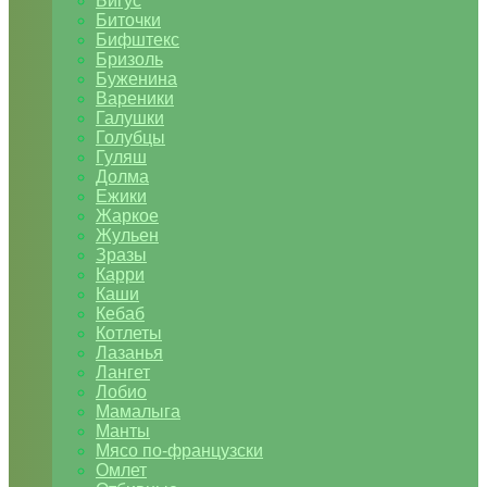
Бигус
Биточки
Бифштекс
Бризоль
Буженина
Вареники
Галушки
Голубцы
Гуляш
Долма
Ежики
Жаркое
Жульен
Зразы
Карри
Каши
Кебаб
Котлеты
Лазанья
Лангет
Лобио
Мамалыга
Манты
Мясо по-французски
Омлет