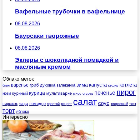
Вафельные трубочки в вафельнице
08.08.2026
Баурсаки творожные
08.08.2026
Эклеры с шоколадной помадкой и
масляным кремом
Облако меток
зима
котлета
варенье
капуста
гриб
духовка
запеканка
блин
кефир
пирог
печенье
курица
мультиварке
куриный
крем
мясо
огурец
салат
соус
помидор
пирожок
пицца
простой
рецепт
творожный
тест
торт
яблоко
Интересно