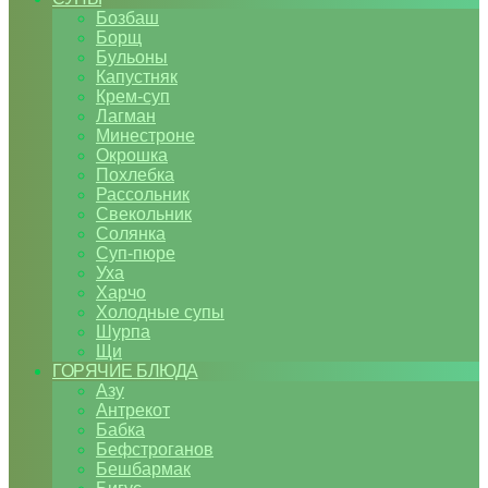
Бозбаш
Борщ
Бульоны
Капустняк
Крем-суп
Лагман
Минестроне
Окрошка
Похлебка
Рассольник
Свекольник
Солянка
Суп-пюре
Уха
Харчо
Холодные супы
Шурпа
Щи
ГОРЯЧИЕ БЛЮДА
Азу
Антрекот
Бабка
Бефстроганов
Бешбармак