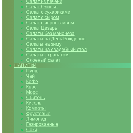
Салат из печени
Салат Оливье
Салат с сухариками
Салат с сыром
Салат с черносливом
Салат Цезарь
Салаты без майонеза
Салаты на День Рождения
Салаты на зиму
Салаты на свадебный стол
Салаты с гранатом
Слоеный салат
НАПИТКИ
Пунш
Чай
Кофе
Квас
Морс
Сбитень
Кисель
Компоты
Фруктовые
Лимонад
Газированные
Соки