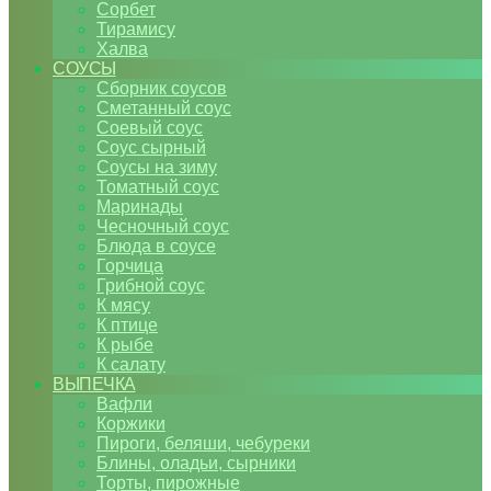
Сорбет
Тирамису
Халва
СОУСЫ
Сборник соусов
Сметанный соус
Соевый соус
Соус сырный
Соусы на зиму
Томатный соус
Маринады
Чесночный соус
Блюда в соусе
Горчица
Грибной соус
К мясу
К птице
К рыбе
К салату
ВЫПЕЧКА
Вафли
Коржики
Пироги, беляши, чебуреки
Блины, оладьи, сырники
Торты, пирожные