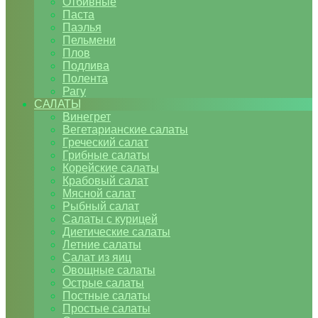
Отбивные
Паста
Паэлья
Пельмени
Плов
Подлива
Полента
Рагу
САЛАТЫ
Винегрет
Вегетарианские салаты
Греческий салат
Грибные салаты
Корейские салаты
Крабовый салат
Мясной салат
Рыбный салат
Салаты с курицей
Диетические салаты
Летние салаты
Салат из яиц
Овощные салаты
Острые салаты
Постные салаты
Простые салаты