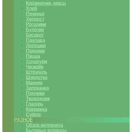
Корзиночки, кексы
Хлеб
Печенье
Хворост
Рогалики
Булочки
Бисквит
Пахлава
Лепешки
Пряники
Пицца
Хачапури
Чизкейк
Штрудель
Шарлотка
Манник
Запеканка
Пончики
Творожник
Глазурь
Коврижка
Суфле
РАЗНОЕ
Обзор интернета
Бытовые вопросы