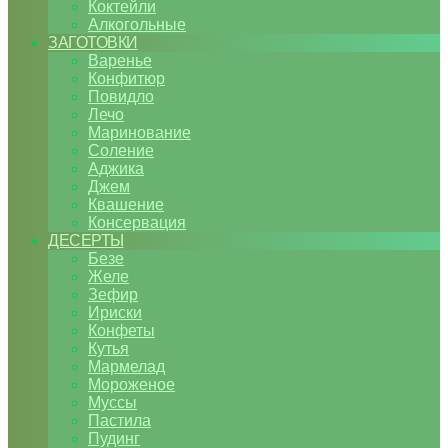
Коктейли
Алкогольные
ЗАГОТОВКИ
Варенье
Конфитюр
Повидло
Лечо
Маринование
Соление
Аджика
Джем
Квашение
Консервация
ДЕСЕРТЫ
Безе
Желе
Зефир
Ириски
Конфеты
Кутья
Мармелад
Мороженое
Муссы
Пастила
Пудинг