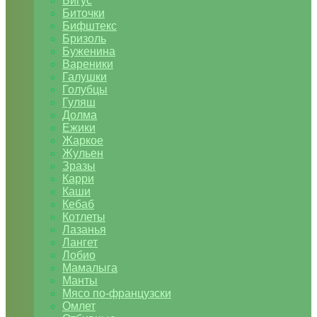
Бигус
Биточки
Бифштекс
Бризоль
Буженина
Вареники
Галушки
Голубцы
Гуляш
Долма
Ежики
Жаркое
Жульен
Зразы
Карри
Каши
Кебаб
Котлеты
Лазанья
Лангет
Лобио
Мамалыга
Манты
Мясо по-французски
Омлет