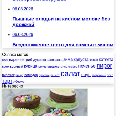
06.08.2026
Пышные оладьи на кислом молоке без
дрожжей
06.08.2026
Бездрожжевое тесто для самсы с мясом
Облако меток
зима
котлета
варенье
капуста
гриб
духовка
запеканка
блин
кефир
пирог
печенье
курица
мультиварке
куриный
крем
мясо
огурец
салат
соус
помидор
пирожок
пицца
простой
рецепт
творожный
тест
торт
яблоко
Интересно