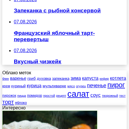
Запеканка с рыбной консервой
07.08.2026
Французский яблочный тарт-
перевертыш
07.08.2026
Вкусный чизкейк
Облако меток
зима
котлета
варенье
капуста
гриб
духовка
запеканка
блин
кефир
пирог
печенье
курица
мультиварке
куриный
крем
мясо
огурец
салат
соус
помидор
пирожок
пицца
простой
рецепт
творожный
тест
торт
яблоко
Интересно