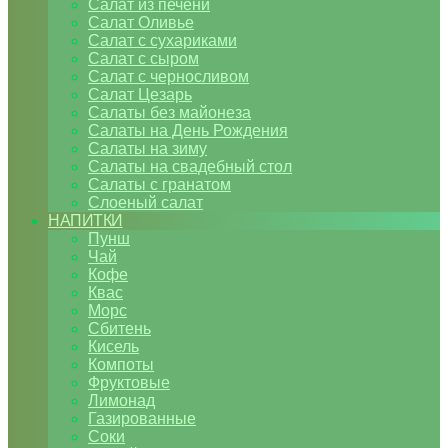
Салат из печени
Салат Оливье
Салат с сухариками
Салат с сыром
Салат с черносливом
Салат Цезарь
Салаты без майонеза
Салаты на День Рождения
Салаты на зиму
Салаты на свадебный стол
Салаты с гранатом
Слоеный салат
НАПИТКИ
Пунш
Чай
Кофе
Квас
Морс
Сбитень
Кисель
Компоты
Фруктовые
Лимонад
Газированные
Соки