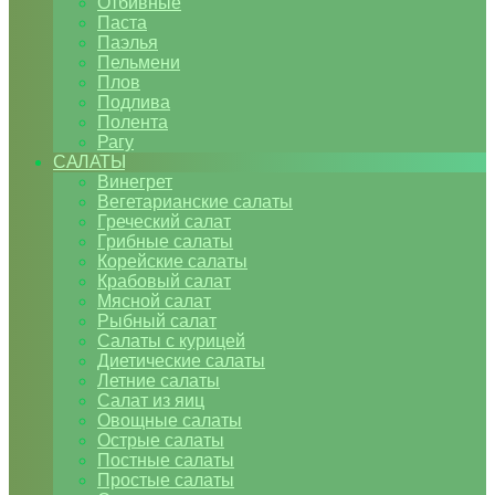
Отбивные
Паста
Паэлья
Пельмени
Плов
Подлива
Полента
Рагу
САЛАТЫ
Винегрет
Вегетарианские салаты
Греческий салат
Грибные салаты
Корейские салаты
Крабовый салат
Мясной салат
Рыбный салат
Салаты с курицей
Диетические салаты
Летние салаты
Салат из яиц
Овощные салаты
Острые салаты
Постные салаты
Простые салаты