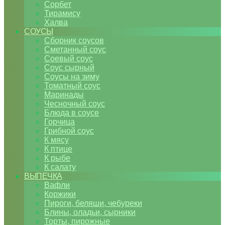
Сорбет
Тирамису
Халва
СОУСЫ
Сборник соусов
Сметанный соус
Соевый соус
Соус сырный
Соусы на зиму
Томатный соус
Маринады
Чесночный соус
Блюда в соусе
Горчица
Грибной соус
К мясу
К птице
К рыбе
К салату
ВЫПЕЧКА
Вафли
Коржики
Пироги, беляши, чебуреки
Блины, оладьи, сырники
Торты, пирожные