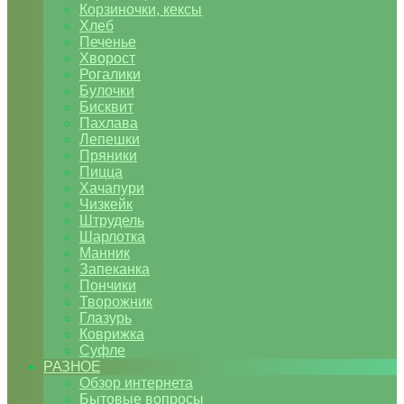
Корзиночки, кексы
Хлеб
Печенье
Хворост
Рогалики
Булочки
Бисквит
Пахлава
Лепешки
Пряники
Пицца
Хачапури
Чизкейк
Штрудель
Шарлотка
Манник
Запеканка
Пончики
Творожник
Глазурь
Коврижка
Суфле
РАЗНОЕ
Обзор интернета
Бытовые вопросы