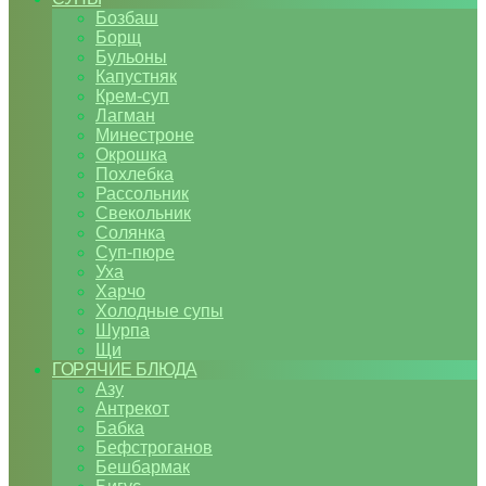
Бозбаш
Борщ
Бульоны
Капустняк
Крем-суп
Лагман
Минестроне
Окрошка
Похлебка
Рассольник
Свекольник
Солянка
Суп-пюре
Уха
Харчо
Холодные супы
Шурпа
Щи
ГОРЯЧИЕ БЛЮДА
Азу
Антрекот
Бабка
Бефстроганов
Бешбармак