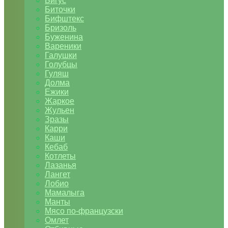
Бигус
Биточки
Бифштекс
Бризоль
Буженина
Вареники
Галушки
Голубцы
Гуляш
Долма
Ежики
Жаркое
Жульен
Зразы
Карри
Каши
Кебаб
Котлеты
Лазанья
Лангет
Лобио
Мамалыга
Манты
Мясо по-французски
Омлет