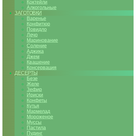
Коктейли
Алкогольные
ЗАГОТОВКИ
Варенье
Конфитюр
Повидло
Лечо
Маринование
Соление
Аджика
Джем
Квашение
Консервация
ДЕСЕРТЫ
Безе
Желе
Зефир
Ириски
Конфеты
Кутья
Мармелад
Мороженое
Муссы
Пастила
Пудинг