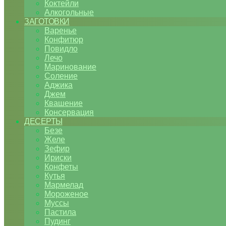
Коктейли
Алкогольные
ЗАГОТОВКИ
Варенье
Конфитюр
Повидло
Лечо
Маринование
Соление
Аджика
Джем
Квашение
Консервация
ДЕСЕРТЫ
Безе
Желе
Зефир
Ириски
Конфеты
Кутья
Мармелад
Мороженое
Муссы
Пастила
Пудинг