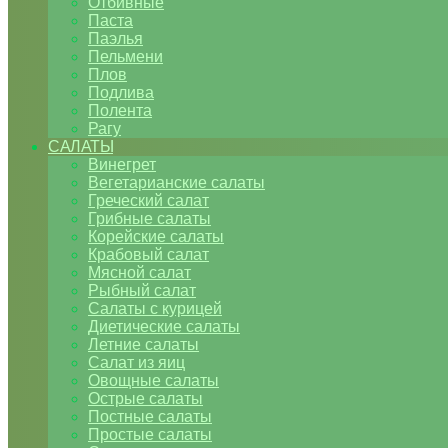
Отбивные
Паста
Паэлья
Пельмени
Плов
Подлива
Полента
Рагу
САЛАТЫ
Винегрет
Вегетарианские салаты
Греческий салат
Грибные салаты
Корейские салаты
Крабовый салат
Мясной салат
Рыбный салат
Салаты с курицей
Диетические салаты
Летние салаты
Салат из яиц
Овощные салаты
Острые салаты
Постные салаты
Простые салаты