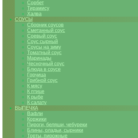
Сорбет
Тирамису
Халва
СОУСЫ
Сборник соусов
Сметанный соус
Соевый соус
Соус сырный
Соусы на зиму
Томатный соус
Маринады
Чесночный соус
Блюда в соусе
Горчица
Грибной соус
К мясу
К птице
К рыбе
К салату
ВЫПЕЧКА
Вафли
Коржики
Пироги, беляши, чебуреки
Блины, оладьи, сырники
Торты, пирожные