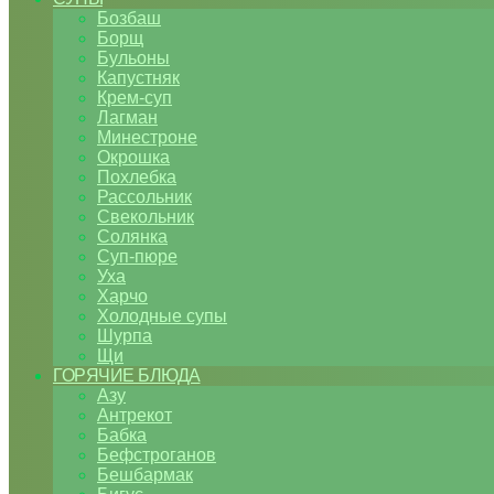
Бозбаш
Борщ
Бульоны
Капустняк
Крем-суп
Лагман
Минестроне
Окрошка
Похлебка
Рассольник
Свекольник
Солянка
Суп-пюре
Уха
Харчо
Холодные супы
Шурпа
Щи
ГОРЯЧИЕ БЛЮДА
Азу
Антрекот
Бабка
Бефстроганов
Бешбармак