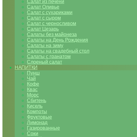
Салат из печени
Салат Оливье
Салат с сухариками
Салат с сыром
Салат с черносливом
Салат Цезарь
Салаты без майонеза
Салаты на День Рождения
Салаты на зиму
Салаты на свадебный стол
Салаты с гранатом
Слоеный салат
НАПИТКИ
Пунш
Чай
Кофе
Квас
Морс
Сбитень
Кисель
Компоты
Фруктовые
Лимонад
Газированные
Соки