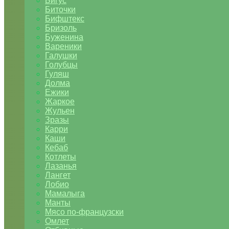
Бигус
Биточки
Бифштекс
Бризоль
Буженина
Вареники
Галушки
Голубцы
Гуляш
Долма
Ежики
Жаркое
Жульен
Зразы
Карри
Каши
Кебаб
Котлеты
Лазанья
Лангет
Лобио
Мамалыга
Манты
Мясо по-французски
Омлет