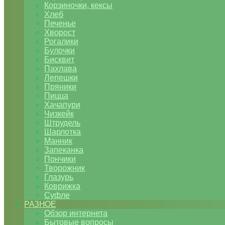
Корзиночки, кексы
Хлеб
Печенье
Хворост
Рогалики
Булочки
Бисквит
Пахлава
Лепешки
Пряники
Пицца
Хачапури
Чизкейк
Штрудель
Шарлотка
Манник
Запеканка
Пончики
Творожник
Глазурь
Коврижка
Суфле
РАЗНОЕ
Обзор интернета
Бытовые вопросы