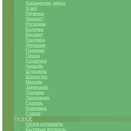
Корзиночки, кексы
Хлеб
Печенье
Хворост
Рогалики
Булочки
Бисквит
Пахлава
Лепешки
Пряники
Пицца
Хачапури
Чизкейк
Штрудель
Шарлотка
Манник
Запеканка
Пончики
Творожник
Глазурь
Коврижка
Суфле
РАЗНОЕ
Обзор интернета
Бытовые вопросы