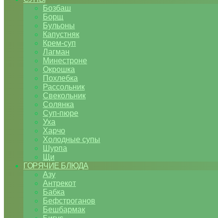
Бозбаш
Борщ
Бульоны
Капустняк
Крем-суп
Лагман
Минестроне
Окрошка
Похлебка
Рассольник
Свекольник
Солянка
Суп-пюре
Уха
Харчо
Холодные супы
Шурпа
Щи
ГОРЯЧИЕ БЛЮДА
Азу
Антрекот
Бабка
Бефстроганов
Бешбармак