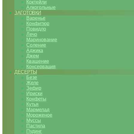
Коктейли
Алкогольные
ЗАГОТОВКИ
Варенье
Конфитюр
Повидло
Лечо
Маринование
Соление
Аджика
Джем
Квашение
Консервация
ДЕСЕРТЫ
Безе
Желе
Зефир
Ириски
Конфеты
Кутья
Мармелад
Мороженое
Муссы
Пастила
Пудинг