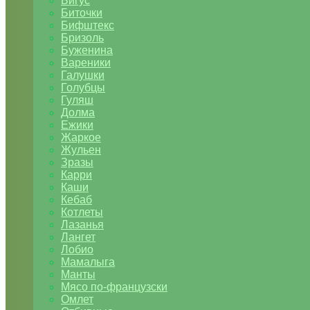
Бигус
Биточки
Бифштекс
Бризоль
Буженина
Вареники
Галушки
Голубцы
Гуляш
Долма
Ежики
Жаркое
Жульен
Зразы
Карри
Каши
Кебаб
Котлеты
Лазанья
Лангет
Лобио
Мамалыга
Манты
Мясо по-французски
Омлет