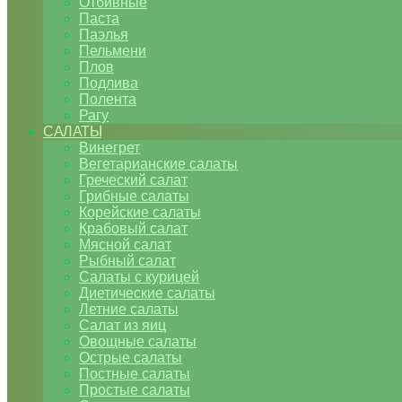
Отбивные
Паста
Паэлья
Пельмени
Плов
Подлива
Полента
Рагу
САЛАТЫ
Винегрет
Вегетарианские салаты
Греческий салат
Грибные салаты
Корейские салаты
Крабовый салат
Мясной салат
Рыбный салат
Салаты с курицей
Диетические салаты
Летние салаты
Салат из яиц
Овощные салаты
Острые салаты
Постные салаты
Простые салаты