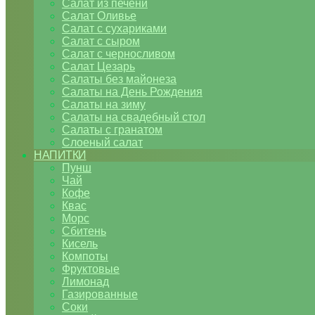
Салат из печени
Салат Оливье
Салат с сухариками
Салат с сыром
Салат с черносливом
Салат Цезарь
Салаты без майонеза
Салаты на День Рождения
Салаты на зиму
Салаты на свадебный стол
Салаты с гранатом
Слоеный салат
НАПИТКИ
Пунш
Чай
Кофе
Квас
Морс
Сбитень
Кисель
Компоты
Фруктовые
Лимонад
Газированные
Соки