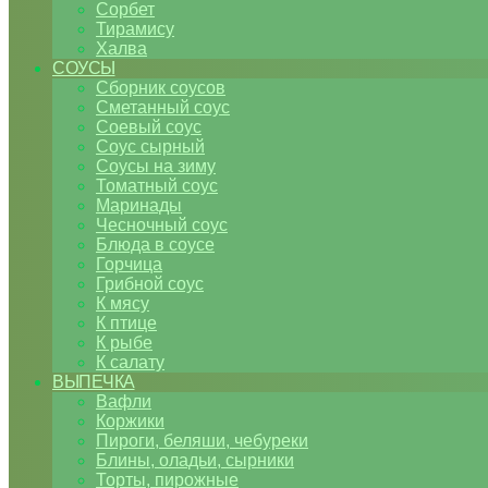
Сорбет
Тирамису
Халва
СОУСЫ
Сборник соусов
Сметанный соус
Соевый соус
Соус сырный
Соусы на зиму
Томатный соус
Маринады
Чесночный соус
Блюда в соусе
Горчица
Грибной соус
К мясу
К птице
К рыбе
К салату
ВЫПЕЧКА
Вафли
Коржики
Пироги, беляши, чебуреки
Блины, оладьи, сырники
Торты, пирожные