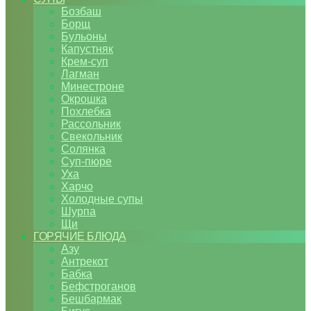
Бозбаш
Борщ
Бульоны
Капустняк
Крем-суп
Лагман
Минестроне
Окрошка
Похлебка
Рассольник
Свекольник
Солянка
Суп-пюре
Уха
Харчо
Холодные супы
Шурпа
Щи
ГОРЯЧИЕ БЛЮДА
Азу
Антрекот
Бабка
Бефстроганов
Бешбармак