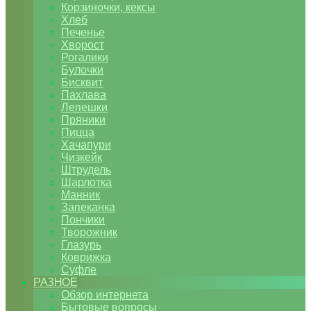
Корзиночки, кексы
Хлеб
Печенье
Хворост
Рогалики
Булочки
Бисквит
Пахлава
Лепешки
Пряники
Пицца
Хачапури
Чизкейк
Штрудель
Шарлотка
Манник
Запеканка
Пончики
Творожник
Глазурь
Коврижка
Суфле
РАЗНОЕ
Обзор интернета
Бытовые вопросы