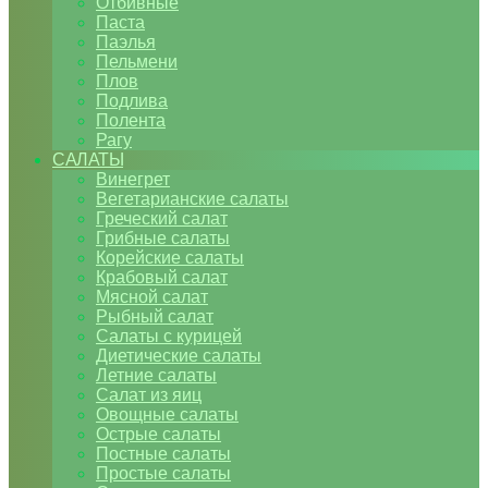
Отбивные
Паста
Паэлья
Пельмени
Плов
Подлива
Полента
Рагу
САЛАТЫ
Винегрет
Вегетарианские салаты
Греческий салат
Грибные салаты
Корейские салаты
Крабовый салат
Мясной салат
Рыбный салат
Салаты с курицей
Диетические салаты
Летние салаты
Салат из яиц
Овощные салаты
Острые салаты
Постные салаты
Простые салаты