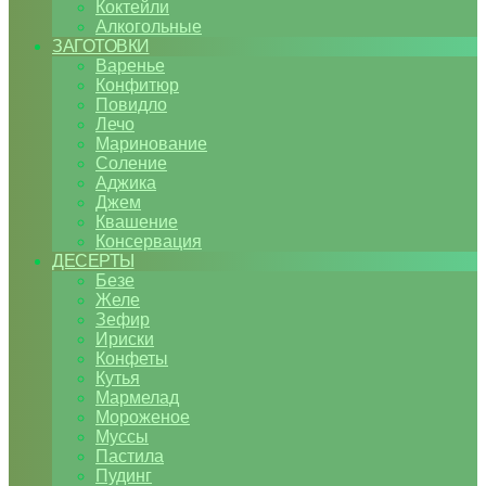
Коктейли
Алкогольные
ЗАГОТОВКИ
Варенье
Конфитюр
Повидло
Лечо
Маринование
Соление
Аджика
Джем
Квашение
Консервация
ДЕСЕРТЫ
Безе
Желе
Зефир
Ириски
Конфеты
Кутья
Мармелад
Мороженое
Муссы
Пастила
Пудинг