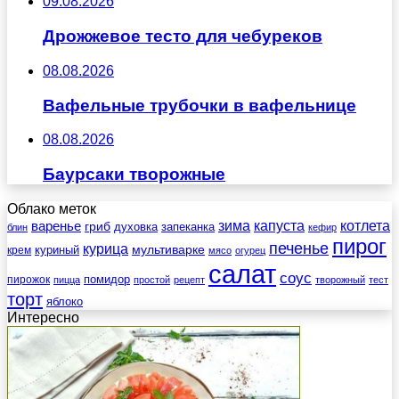
09.08.2026
Дрожжевое тесто для чебуреков
08.08.2026
Вафельные трубочки в вафельнице
08.08.2026
Баурсаки творожные
Облако меток
зима
котлета
варенье
капуста
гриб
духовка
запеканка
блин
кефир
пирог
печенье
курица
мультиварке
куриный
крем
мясо
огурец
салат
соус
помидор
пирожок
пицца
простой
рецепт
творожный
тест
торт
яблоко
Интересно