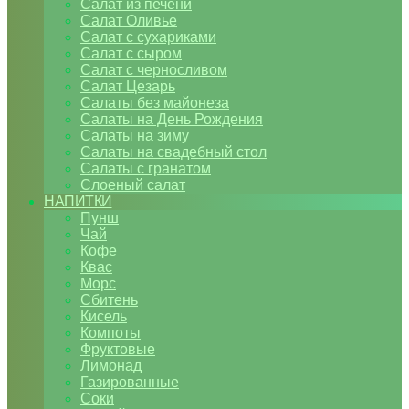
Салат из печени
Салат Оливье
Салат с сухариками
Салат с сыром
Салат с черносливом
Салат Цезарь
Салаты без майонеза
Салаты на День Рождения
Салаты на зиму
Салаты на свадебный стол
Салаты с гранатом
Слоеный салат
НАПИТКИ
Пунш
Чай
Кофе
Квас
Морс
Сбитень
Кисель
Компоты
Фруктовые
Лимонад
Газированные
Соки