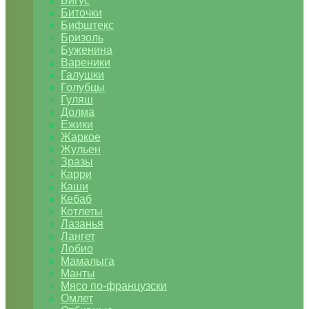
Бигус
Биточки
Бифштекс
Бризоль
Буженина
Вареники
Галушки
Голубцы
Гуляш
Долма
Ежики
Жаркое
Жульен
Зразы
Карри
Каши
Кебаб
Котлеты
Лазанья
Лангет
Лобио
Мамалыга
Манты
Мясо по-французски
Омлет