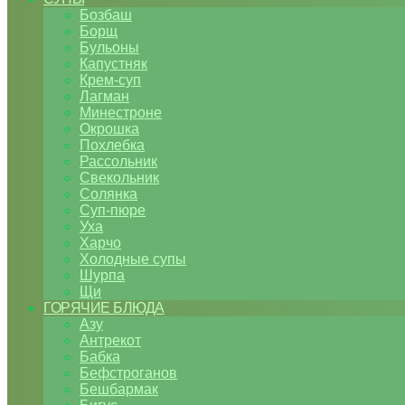
Бозбаш
Борщ
Бульоны
Капустняк
Крем-суп
Лагман
Минестроне
Окрошка
Похлебка
Рассольник
Свекольник
Солянка
Суп-пюре
Уха
Харчо
Холодные супы
Шурпа
Щи
ГОРЯЧИЕ БЛЮДА
Азу
Антрекот
Бабка
Бефстроганов
Бешбармак