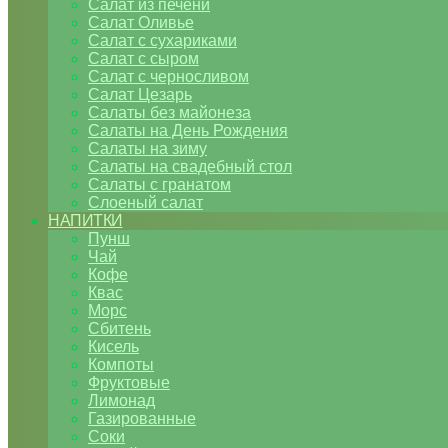
Салат из печени
Салат Оливье
Салат с сухариками
Салат с сыром
Салат с черносливом
Салат Цезарь
Салаты без майонеза
Салаты на День Рождения
Салаты на зиму
Салаты на свадебный стол
Салаты с гранатом
Слоеный салат
НАПИТКИ
Пунш
Чай
Кофе
Квас
Морс
Сбитень
Кисель
Компоты
Фруктовые
Лимонад
Газированные
Соки