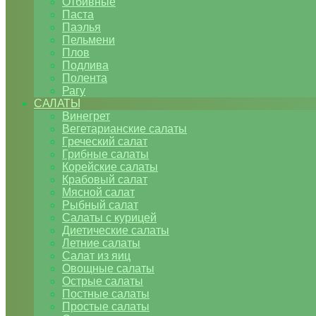
Отбивные
Паста
Паэлья
Пельмени
Плов
Подлива
Полента
Рагу
САЛАТЫ
Винегрет
Вегетарианские салаты
Греческий салат
Грибные салаты
Корейские салаты
Крабовый салат
Мясной салат
Рыбный салат
Салаты с курицей
Диетические салаты
Летние салаты
Салат из яиц
Овощные салаты
Острые салаты
Постные салаты
Простые салаты