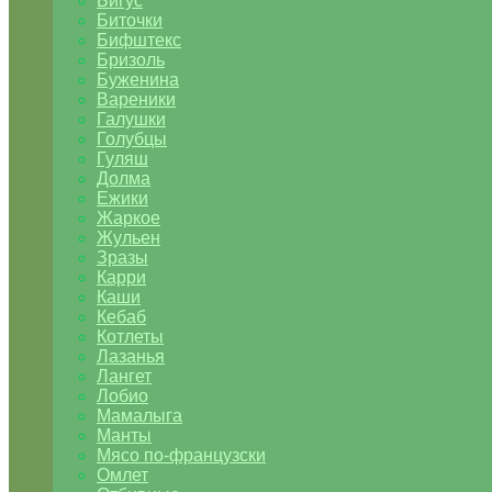
Бигус
Биточки
Бифштекс
Бризоль
Буженина
Вареники
Галушки
Голубцы
Гуляш
Долма
Ежики
Жаркое
Жульен
Зразы
Карри
Каши
Кебаб
Котлеты
Лазанья
Лангет
Лобио
Мамалыга
Манты
Мясо по-французски
Омлет