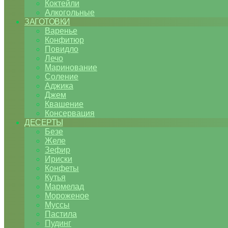
Коктейли
Алкогольные
ЗАГОТОВКИ
Варенье
Конфитюр
Повидло
Лечо
Маринование
Соление
Аджика
Джем
Квашение
Консервация
ДЕСЕРТЫ
Безе
Желе
Зефир
Ириски
Конфеты
Кутья
Мармелад
Мороженое
Муссы
Пастила
Пудинг