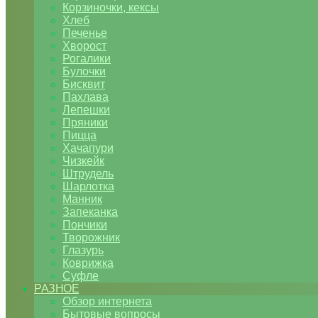
Корзиночки, кексы
Хлеб
Печенье
Хворост
Рогалики
Булочки
Бисквит
Пахлава
Лепешки
Пряники
Пицца
Хачапури
Чизкейк
Штрудель
Шарлотка
Манник
Запеканка
Пончики
Творожник
Глазурь
Коврижка
Суфле
РАЗНОЕ
Обзор интернета
Бытовые вопросы