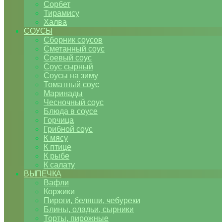
Сорбет
Тирамису
Халва
СОУСЫ
Сборник соусов
Сметанный соус
Соевый соус
Соус сырный
Соусы на зиму
Томатный соус
Маринады
Чесночный соус
Блюда в соусе
Горчица
Грибной соус
К мясу
К птице
К рыбе
К салату
ВЫПЕЧКА
Вафли
Коржики
Пироги, беляши, чебуреки
Блины, оладьи, сырники
Торты, пирожные