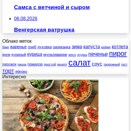
Самса с ветчиной и сыром
06.08.2026
Венгерская ватрушка
Облако меток
зима
котлета
варенье
капуста
гриб
духовка
запеканка
блин
кефир
пирог
печенье
курица
мультиварке
куриный
крем
мясо
огурец
салат
соус
помидор
пирожок
пицца
простой
рецепт
творожный
тест
торт
яблоко
Интересно