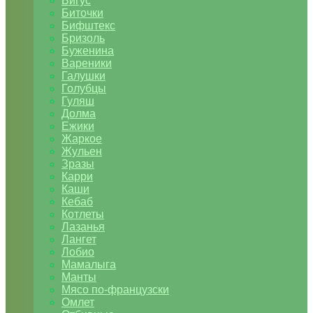
Бигус
Биточки
Бифштекс
Бризоль
Буженина
Вареники
Галушки
Голубцы
Гуляш
Долма
Ежики
Жаркое
Жульен
Зразы
Карри
Каши
Кебаб
Котлеты
Лазанья
Лангет
Лобио
Мамалыга
Манты
Мясо по-французски
Омлет