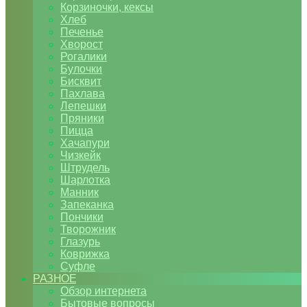
Корзиночки, кексы
Хлеб
Печенье
Хворост
Рогалики
Булочки
Бисквит
Пахлава
Лепешки
Пряники
Пицца
Хачапури
Чизкейк
Штрудель
Шарлотка
Манник
Запеканка
Пончики
Творожник
Глазурь
Коврижка
Суфле
РАЗНОЕ
Обзор интернета
Бытовые вопросы