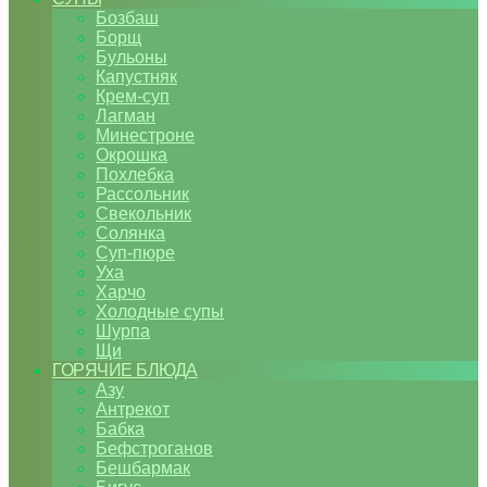
Бозбаш
Борщ
Бульоны
Капустняк
Крем-суп
Лагман
Минестроне
Окрошка
Похлебка
Рассольник
Свекольник
Солянка
Суп-пюре
Уха
Харчо
Холодные супы
Шурпа
Щи
ГОРЯЧИЕ БЛЮДА
Азу
Антрекот
Бабка
Бефстроганов
Бешбармак