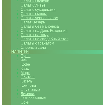
Салат из печени
Салат Оливье
Салат с сухариками
Салат с сыром
Салат с черносливом
Салат Цезарь
Салаты без майонеза
Салаты на День Рождения
Салаты на зиму
Салаты на свадебный стол
Салаты с гранатом
Слоеный салат
НАПИТКИ
Пунш
Чай
Кофе
Квас
Морс
Сбитень
Кисель
Компоты
Фруктовые
Лимонад
Газированные
Соки