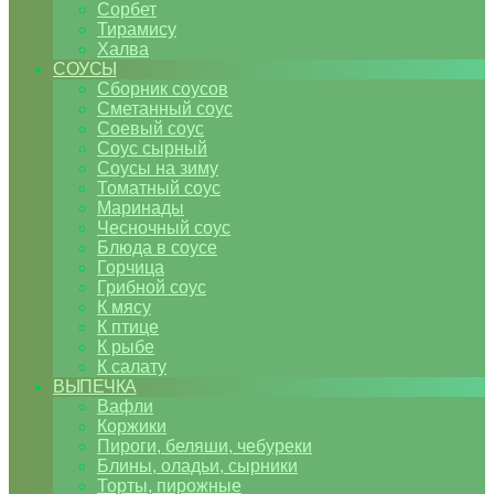
Сорбет
Тирамису
Халва
СОУСЫ
Сборник соусов
Сметанный соус
Соевый соус
Соус сырный
Соусы на зиму
Томатный соус
Маринады
Чесночный соус
Блюда в соусе
Горчица
Грибной соус
К мясу
К птице
К рыбе
К салату
ВЫПЕЧКА
Вафли
Коржики
Пироги, беляши, чебуреки
Блины, оладьи, сырники
Торты, пирожные