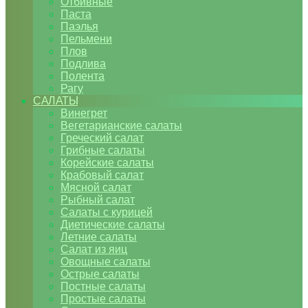
Отбивные
Паста
Паэлья
Пельмени
Плов
Подлива
Полента
Рагу
САЛАТЫ
Винегрет
Вегетарианские салаты
Греческий салат
Грибные салаты
Корейские салаты
Крабовый салат
Мясной салат
Рыбный салат
Салаты с курицей
Диетические салаты
Летние салаты
Салат из яиц
Овощные салаты
Острые салаты
Постные салаты
Простые салаты