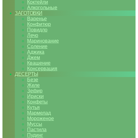
Коктейли
Алкогольные
ЗАГОТОВКИ
Варенье
Конфитюр
Повидло
Лечо
Маринование
Соление
Аджика
Джем
Квашение
Консервация
ДЕСЕРТЫ
Безе
Желе
Зефир
Ириски
Конфеты
Кутья
Мармелад
Мороженое
Муссы
Пастила
Пудинг