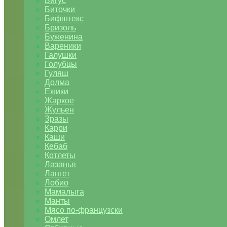
Бигус
Биточки
Бифштекс
Бризоль
Буженина
Вареники
Галушки
Голубцы
Гуляш
Долма
Ежики
Жаркое
Жульен
Зразы
Карри
Каши
Кебаб
Котлеты
Лазанья
Лангет
Лобио
Мамалыга
Манты
Мясо по-французски
Омлет