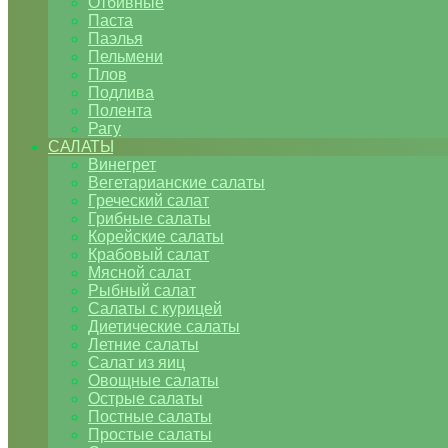
Отбивные
Паста
Паэлья
Пельмени
Плов
Подлива
Полента
Рагу
САЛАТЫ
Винегрет
Вегетарианские салаты
Греческий салат
Грибные салаты
Корейские салаты
Крабовый салат
Мясной салат
Рыбный салат
Салаты с курицей
Диетические салаты
Летние салаты
Салат из яиц
Овощные салаты
Острые салаты
Постные салаты
Простые салаты