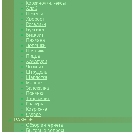
Корзиночки, кексы
Хлеб
Печенье
Хворост
Рогалики
Булочки
Бисквит
Пахлава
Лепешки
Пряники
Пицца
Хачапури
Чизкейк
Штрудель
Шарлотка
Манник
Запеканка
Пончики
Творожник
Глазурь
Коврижка
Суфле
РАЗНОЕ
Обзор интернета
Бытовые вопросы