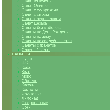
Салат из печени
Салат Оливье
Салат с сухариками
Салат с сыром
Салат с черносливом
Салат Цезарь
Салаты без майонеза
Салаты на День Рождения
Салаты на зиму
Салаты на свадебный стол
Салаты с гранатом
Слоеный салат
НАПИТКИ
Пунш
Чай
Кофе
Квас
Морс
Сбитень
Кисель
Компоты
Фруктовые
Лимонад
Газированные
Соки