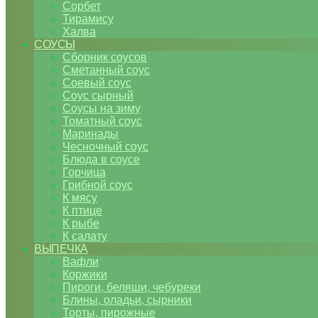
Сорбет
Тирамису
Халва
СОУСЫ
Сборник соусов
Сметанный соус
Соевый соус
Соус сырный
Соусы на зиму
Томатный соус
Маринады
Чесночный соус
Блюда в соусе
Горчица
Грибной соус
К мясу
К птице
К рыбе
К салату
ВЫПЕЧКА
Вафли
Коржики
Пироги, беляши, чебуреки
Блины, оладьи, сырники
Торты, пирожные