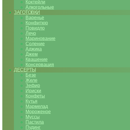
Коктейли
Алкогольные
ЗАГОТОВКИ
Варенье
Конфитюр
Повидло
Лечо
Маринование
Соление
Аджика
Джем
Квашение
Консервация
ДЕСЕРТЫ
Безе
Желе
Зефир
Ириски
Конфеты
Кутья
Мармелад
Мороженое
Муссы
Пастила
Пудинг