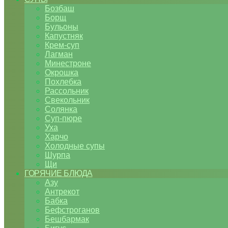
Бозбаш
Борщ
Бульоны
Капустняк
Крем-суп
Лагман
Минестроне
Окрошка
Похлебка
Рассольник
Свекольник
Солянка
Суп-пюре
Уха
Харчо
Холодные супы
Шурпа
Щи
ГОРЯЧИЕ БЛЮДА
Азу
Антрекот
Бабка
Бефстроганов
Бешбармак