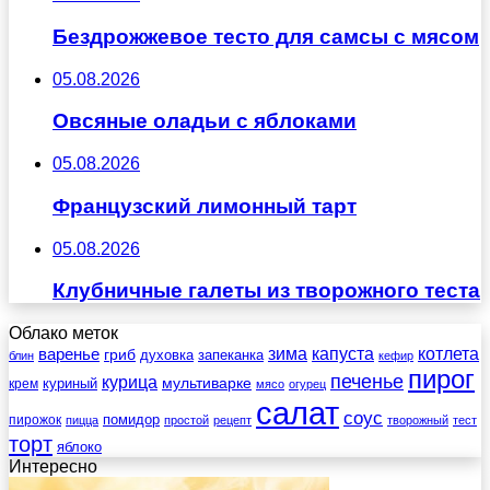
Бездрожжевое тесто для самсы с мясом
05.08.2026
Овсяные оладьи с яблоками
05.08.2026
Французский лимонный тарт
05.08.2026
Клубничные галеты из творожного теста
Облако меток
зима
котлета
варенье
капуста
гриб
духовка
запеканка
блин
кефир
пирог
печенье
курица
мультиварке
куриный
крем
мясо
огурец
салат
соус
помидор
пирожок
пицца
простой
рецепт
творожный
тест
торт
яблоко
Интересно