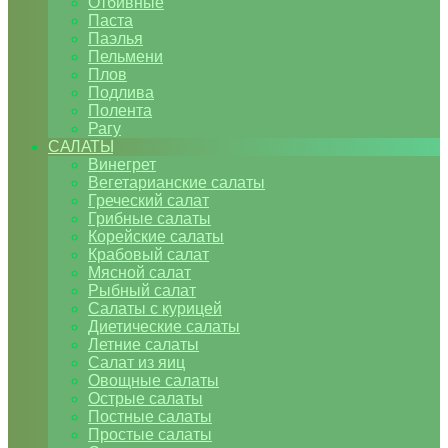
Отбивные
Паста
Паэлья
Пельмени
Плов
Подлива
Полента
Рагу
САЛАТЫ
Винегрет
Вегетарианские салаты
Греческий салат
Грибные салаты
Корейские салаты
Крабовый салат
Мясной салат
Рыбный салат
Салаты с курицей
Диетические салаты
Летние салаты
Салат из яиц
Овощные салаты
Острые салаты
Постные салаты
Простые салаты