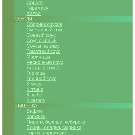
Сорбет
Тирамису
Халва
СОУСЫ
Сборник соусов
Сметанный соус
Соевый соус
Соус сырный
Соусы на зиму
Томатный соус
Маринады
Чесночный соус
Блюда в соусе
Горчица
Грибной соус
К мясу
К птице
К рыбе
К салату
ВЫПЕЧКА
Вафли
Коржики
Пироги, беляши, чебуреки
Блины, оладьи, сырники
Торты, пирожные