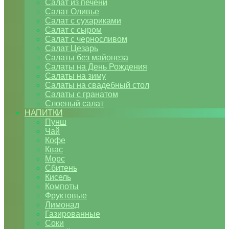
Салат из печени
Салат Оливье
Салат с сухариками
Салат с сыром
Салат с черносливом
Салат Цезарь
Салаты без майонеза
Салаты на День Рождения
Салаты на зиму
Салаты на свадебный стол
Салаты с гранатом
Слоеный салат
НАПИТКИ
Пунш
Чай
Кофе
Квас
Морс
Сбитень
Кисель
Компоты
Фруктовые
Лимонад
Газированные
Соки