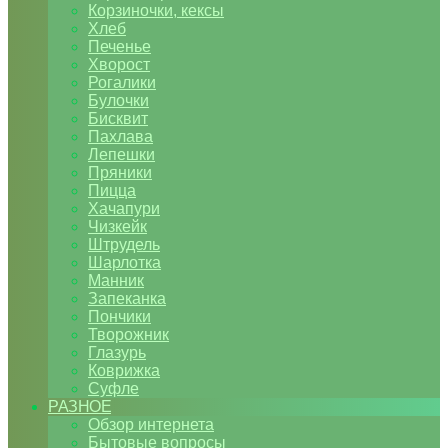
Корзиночки, кексы
Хлеб
Печенье
Хворост
Рогалики
Булочки
Бисквит
Пахлава
Лепешки
Пряники
Пицца
Хачапури
Чизкейк
Штрудель
Шарлотка
Манник
Запеканка
Пончики
Творожник
Глазурь
Коврижка
Суфле
РАЗНОЕ
Обзор интернета
Бытовые вопросы