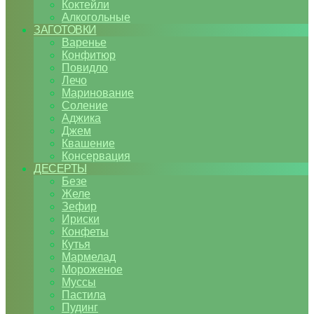
Коктейли
Алкогольные
ЗАГОТОВКИ
Варенье
Конфитюр
Повидло
Лечо
Маринование
Соление
Аджика
Джем
Квашение
Консервация
ДЕСЕРТЫ
Безе
Желе
Зефир
Ириски
Конфеты
Кутья
Мармелад
Мороженое
Муссы
Пастила
Пудинг