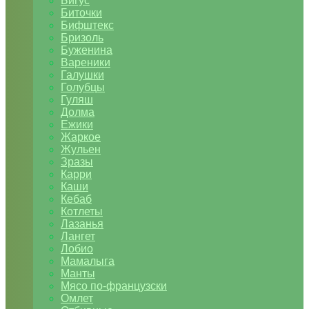
Бигус
Биточки
Бифштекс
Бризоль
Буженина
Вареники
Галушки
Голубцы
Гуляш
Долма
Ежики
Жаркое
Жульен
Зразы
Карри
Каши
Кебаб
Котлеты
Лазанья
Лангет
Лобио
Мамалыга
Манты
Мясо по-французски
Омлет