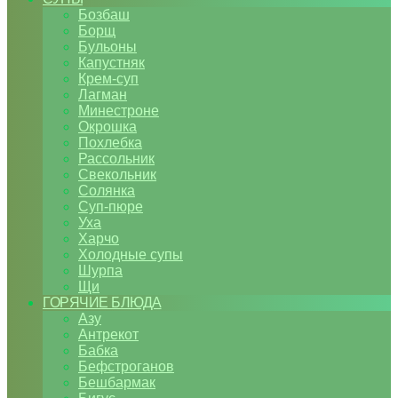
Бозбаш
Борщ
Бульоны
Капустняк
Крем-суп
Лагман
Минестроне
Окрошка
Похлебка
Рассольник
Свекольник
Солянка
Суп-пюре
Уха
Харчо
Холодные супы
Шурпа
Щи
ГОРЯЧИЕ БЛЮДА
Азу
Антрекот
Бабка
Бефстроганов
Бешбармак