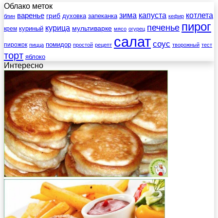
Облако меток
зима
котлета
варенье
капуста
гриб
духовка
запеканка
блин
кефир
пирог
печенье
курица
мультиварке
куриный
крем
мясо
огурец
салат
соус
помидор
пирожок
пицца
простой
рецепт
творожный
тест
торт
яблоко
Интересно