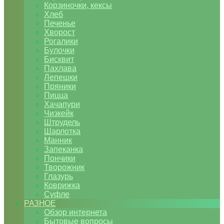
Корзиночки, кексы
Хлеб
Печенье
Хворост
Рогалики
Булочки
Бисквит
Пахлава
Лепешки
Пряники
Пицца
Хачапури
Чизкейк
Штрудель
Шарлотка
Манник
Запеканка
Пончики
Творожник
Глазурь
Коврижка
Суфле
РАЗНОЕ
Обзор интернета
Бытовые вопросы