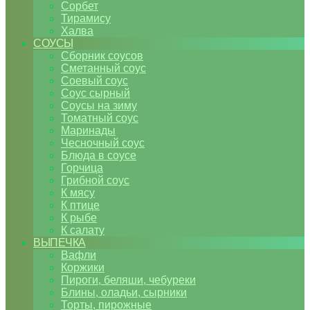
Сорбет
Тирамису
Халва
СОУСЫ
Сборник соусов
Сметанный соус
Соевый соус
Соус сырный
Соусы на зиму
Томатный соус
Маринады
Чесночный соус
Блюда в соусе
Горчица
Грибной соус
К мясу
К птице
К рыбе
К салату
ВЫПЕЧКА
Вафли
Коржики
Пироги, беляши, чебуреки
Блины, оладьи, сырники
Торты, пирожные