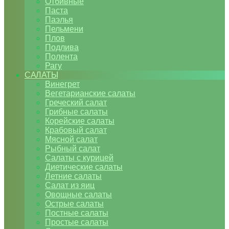
Отбивные
Паста
Паэлья
Пельмени
Плов
Подлива
Полента
Рагу
САЛАТЫ
Винегрет
Вегетарианские салаты
Греческий салат
Грибные салаты
Корейские салаты
Крабовый салат
Мясной салат
Рыбный салат
Салаты с курицей
Диетические салаты
Летние салаты
Салат из яиц
Овощные салаты
Острые салаты
Постные салаты
Простые салаты