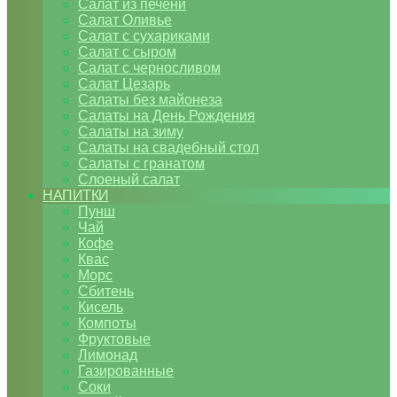
Салат из печени
Салат Оливье
Салат с сухариками
Салат с сыром
Салат с черносливом
Салат Цезарь
Салаты без майонеза
Салаты на День Рождения
Салаты на зиму
Салаты на свадебный стол
Салаты с гранатом
Слоеный салат
НАПИТКИ
Пунш
Чай
Кофе
Квас
Морс
Сбитень
Кисель
Компоты
Фруктовые
Лимонад
Газированные
Соки