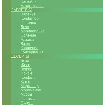
Коктейли
Алкогольные
ЗАГОТОВКИ
Варенье
Конфитюр
Повидло
Лечо
Маринование
Соление
Аджика
Джем
Квашение
Консервация
ДЕСЕРТЫ
Безе
Желе
Зефир
Ириски
Конфеты
Кутья
Мармелад
Мороженое
Муссы
Пастила
Пудинг