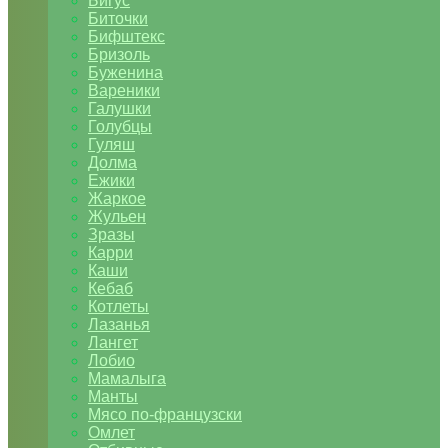
Бигус
Биточки
Бифштекс
Бризоль
Буженина
Вареники
Галушки
Голубцы
Гуляш
Долма
Ежики
Жаркое
Жульен
Зразы
Карри
Каши
Кебаб
Котлеты
Лазанья
Лангет
Лобио
Мамалыга
Манты
Мясо по-французски
Омлет