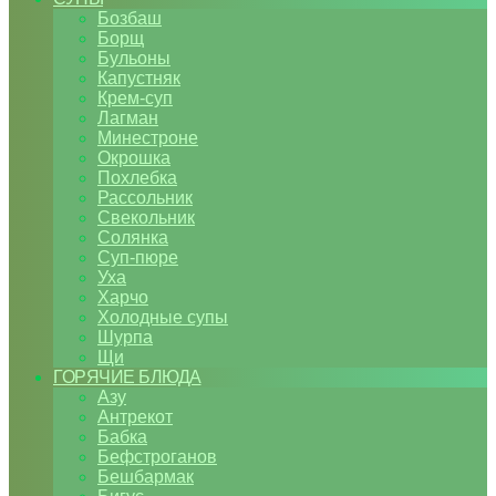
Бозбаш
Борщ
Бульоны
Капустняк
Крем-суп
Лагман
Минестроне
Окрошка
Похлебка
Рассольник
Свекольник
Солянка
Суп-пюре
Уха
Харчо
Холодные супы
Шурпа
Щи
ГОРЯЧИЕ БЛЮДА
Азу
Антрекот
Бабка
Бефстроганов
Бешбармак