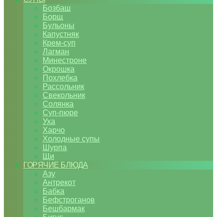
Бозбаш
Борщ
Бульоны
Капустняк
Крем-суп
Лагман
Минестроне
Окрошка
Похлебка
Рассольник
Свекольник
Солянка
Суп-пюре
Уха
Харчо
Холодные супы
Шурпа
Щи
ГОРЯЧИЕ БЛЮДА
Азу
Антрекот
Бабка
Бефстроганов
Бешбармак