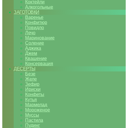
Коктейли
Алкогольные
ЗАГОТОВКИ
Варенье
Конфитюр
Повидло
Лечо
Маринование
Соление
Аджика
Джем
Квашение
Консервация
ДЕСЕРТЫ
Безе
Желе
Зефир
Ириски
Конфеты
Кутья
Мармелад
Мороженое
Муссы
Пастила
Пудинг