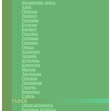
Корзиночки, кексы
Хлеб
Печенье
Хворост
Рогалики
Булочки
Бисквит
Пахлава
Лепешки
Пряники
Пицца
Хачапури
Чизкейк
Штрудель
Шарлотка
Манник
Запеканка
Пончики
Творожник
Глазурь
Коврижка
Суфле
РАЗНОЕ
Обзор интернета
Бытовые вопросы