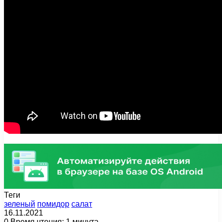
Теги
зеленый
помидор
салат
16.11.2021
0
Время чтения: 1 минута