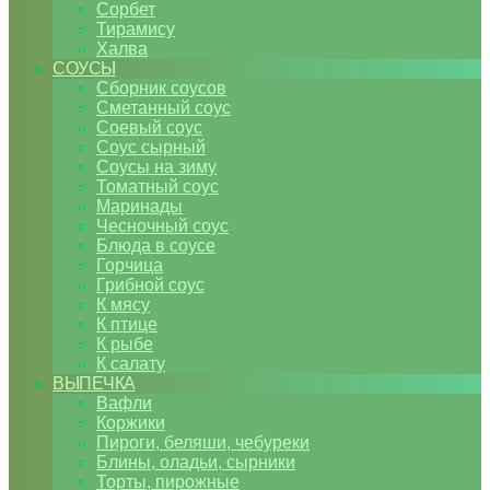
Сорбет
Тирамису
Халва
СОУСЫ
Сборник соусов
Сметанный соус
Соевый соус
Соус сырный
Соусы на зиму
Томатный соус
Маринады
Чесночный соус
Блюда в соусе
Горчица
Грибной соус
К мясу
К птице
К рыбе
К салату
ВЫПЕЧКА
Вафли
Коржики
Пироги, беляши, чебуреки
Блины, оладьи, сырники
Торты, пирожные