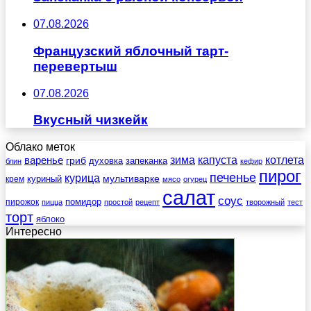
07.08.2026
Французский яблочный тарт-
перевертыш
07.08.2026
Вкусный чизкейк
Облако меток
зима
котлета
варенье
капуста
гриб
духовка
запеканка
блин
кефир
пирог
печенье
курица
мультиварке
куриный
крем
мясо
огурец
салат
соус
помидор
пирожок
пицца
простой
рецепт
творожный
тест
торт
яблоко
Интересно