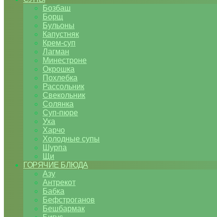
Бозбаш
Борщ
Бульоны
Капустняк
Крем-суп
Лагман
Минестроне
Окрошка
Похлебка
Рассольник
Свекольник
Солянка
Суп-пюре
Уха
Харчо
Холодные супы
Шурпа
Щи
ГОРЯЧИЕ БЛЮДА
Азу
Антрекот
Бабка
Бефстроганов
Бешбармак