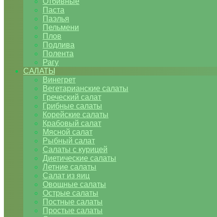
Отбивные
Паста
Паэлья
Пельмени
Плов
Подлива
Полента
Рагу
САЛАТЫ
Винегрет
Вегетарианские салаты
Греческий салат
Грибные салаты
Корейские салаты
Крабовый салат
Мясной салат
Рыбный салат
Салаты с курицей
Диетические салаты
Летние салаты
Салат из яиц
Овощные салаты
Острые салаты
Постные салаты
Простые салаты