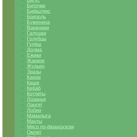
Бигус
Биточки
Бифштекс
Бризоль
Буженина
Вареники
Галушки
Голубцы
Гуляш
Долма
Ежики
Жаркое
Жульен
Зразы
Карри
Каши
Кебаб
Котлеты
Лазанья
Лангет
Лобио
Мамалыга
Манты
Мясо по-французски
Омлет