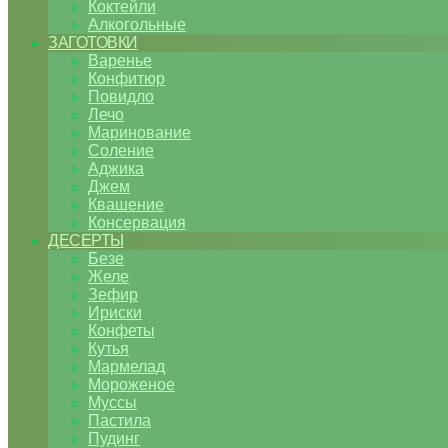
Коктейли
Алкогольные
ЗАГОТОВКИ
Варенье
Конфитюр
Повидло
Лечо
Маринование
Соление
Аджика
Джем
Квашение
Консервация
ДЕСЕРТЫ
Безе
Желе
Зефир
Ириски
Конфеты
Кутья
Мармелад
Мороженое
Муссы
Пастила
Пудинг