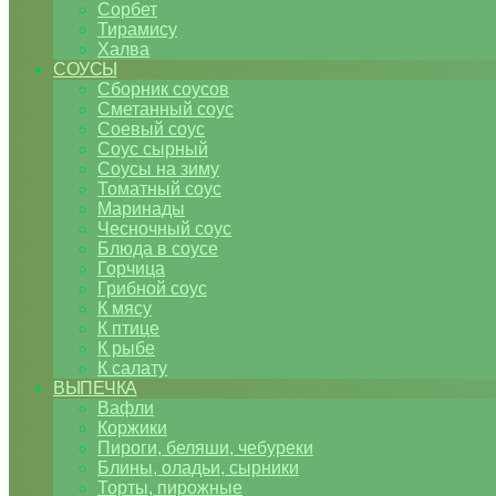
Сорбет
Тирамису
Халва
СОУСЫ
Сборник соусов
Сметанный соус
Соевый соус
Соус сырный
Соусы на зиму
Томатный соус
Маринады
Чесночный соус
Блюда в соусе
Горчица
Грибной соус
К мясу
К птице
К рыбе
К салату
ВЫПЕЧКА
Вафли
Коржики
Пироги, беляши, чебуреки
Блины, оладьи, сырники
Торты, пирожные