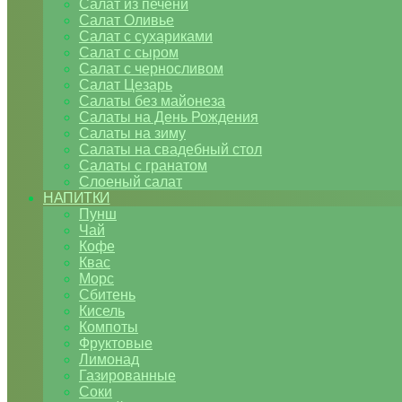
Салат из печени
Салат Оливье
Салат с сухариками
Салат с сыром
Салат с черносливом
Салат Цезарь
Салаты без майонеза
Салаты на День Рождения
Салаты на зиму
Салаты на свадебный стол
Салаты с гранатом
Слоеный салат
НАПИТКИ
Пунш
Чай
Кофе
Квас
Морс
Сбитень
Кисель
Компоты
Фруктовые
Лимонад
Газированные
Соки