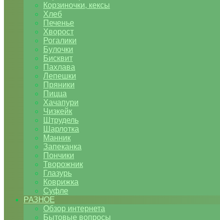
Корзиночки, кексы
Хлеб
Печенье
Хворост
Рогалики
Булочки
Бисквит
Пахлава
Лепешки
Пряники
Пицца
Хачапури
Чизкейк
Штрудель
Шарлотка
Манник
Запеканка
Пончики
Творожник
Глазурь
Коврижка
Суфле
РАЗНОЕ
Обзор интернета
Бытовые вопросы