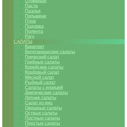
Отбивные
Паста
Паэлья
Пельмени
Плов
Подлива
Полента
Рагу
САЛАТЫ
Винегрет
Вегетарианские салаты
Греческий салат
Грибные салаты
Корейские салаты
Крабовый салат
Мясной салат
Рыбный салат
Салаты с курицей
Диетические салаты
Летние салаты
Салат из яиц
Овощные салаты
Острые салаты
Постные салаты
Простые салаты