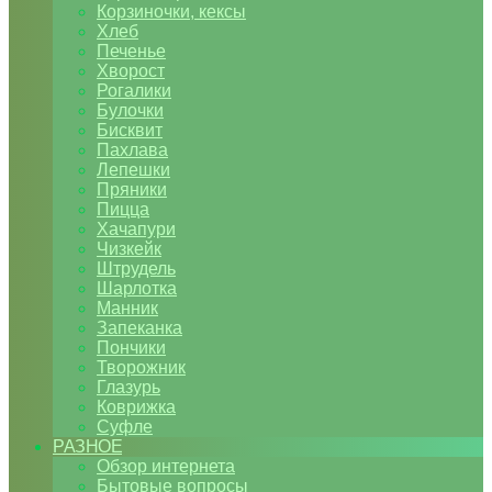
Корзиночки, кексы
Хлеб
Печенье
Хворост
Рогалики
Булочки
Бисквит
Пахлава
Лепешки
Пряники
Пицца
Хачапури
Чизкейк
Штрудель
Шарлотка
Манник
Запеканка
Пончики
Творожник
Глазурь
Коврижка
Суфле
РАЗНОЕ
Обзор интернета
Бытовые вопросы