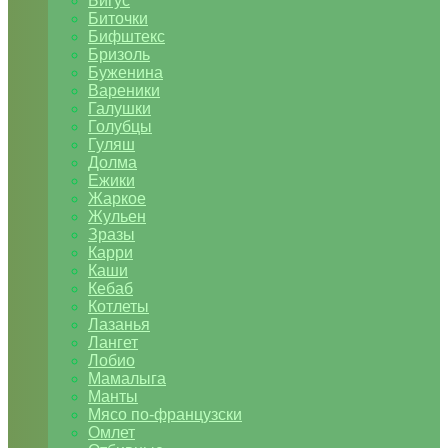
Бигус
Биточки
Бифштекс
Бризоль
Буженина
Вареники
Галушки
Голубцы
Гуляш
Долма
Ежики
Жаркое
Жульен
Зразы
Карри
Каши
Кебаб
Котлеты
Лазанья
Лангет
Лобио
Мамалыга
Манты
Мясо по-французски
Омлет