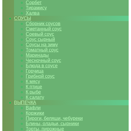
Сорбет
Тирамису
Халва
СОУСЫ
Сборник соусов
Сметанный соус
Соевый соус
Соус сырный
Соусы на зиму
Томатный соус
Маринады
Чесночный соус
Блюда в соусе
Горчица
Грибной соус
К мясу
К птице
К рыбе
К салату
ВЫПЕЧКА
Вафли
Коржики
Пироги, беляши, чебуреки
Блины, оладьи, сырники
Торты, пирожные