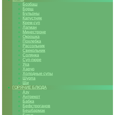
Бозбаш
Борщ
Бульоны
Капустняк
Крем-суп
Лагман
Минестроне
Окрошка
Похлебка
Рассольник
Свекольник
Солянка
Суп-пюре
Уха
Харчо
Холодные супы
Шурпа
Щи
ГОРЯЧИЕ БЛЮДА
Азу
Антрекот
Бабка
Бефстроганов
Бешбармак