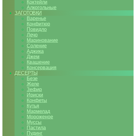
Коктейли
Алкогольные
ЗАГОТОВКИ
Варенье
Конфитюр
Повидло
Лечо
Маринование
Соление
Аджика
Джем
Квашение
Консервация
ДЕСЕРТЫ
Безе
Желе
Зефир
Ириски
Конфеты
Кутья
Мармелад
Мороженое
Муссы
Пастила
Пудинг