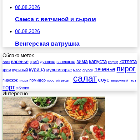
06.08.2026
Самса с ветчиной и сыром
06.08.2026
Венгерская ватрушка
Облако меток
зима
котлета
варенье
капуста
гриб
духовка
запеканка
блин
кефир
пирог
печенье
курица
мультиварке
куриный
крем
мясо
огурец
салат
соус
помидор
пирожок
пицца
простой
рецепт
творожный
тест
торт
яблоко
Интересно