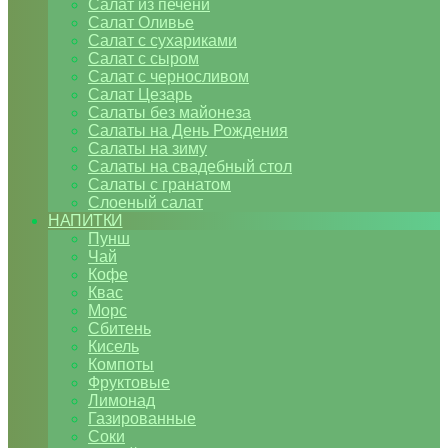
Салат из печени
Салат Оливье
Салат с сухариками
Салат с сыром
Салат с черносливом
Салат Цезарь
Салаты без майонеза
Салаты на День Рождения
Салаты на зиму
Салаты на свадебный стол
Салаты с гранатом
Слоеный салат
НАПИТКИ
Пунш
Чай
Кофе
Квас
Морс
Сбитень
Кисель
Компоты
Фруктовые
Лимонад
Газированные
Соки