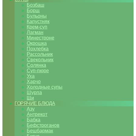
Бозбаш
Борщ
Бульоны
Капустняк
Крем-суп
Лагман
Минестроне
Окрошка
Похлебка
Рассольник
Свекольник
Солянка
Суп-пюре
Уха
Харчо
Холодные супы
Шурпа
Щи
ГОРЯЧИЕ БЛЮДА
Азу
Антрекот
Бабка
Бефстроганов
Бешбармак