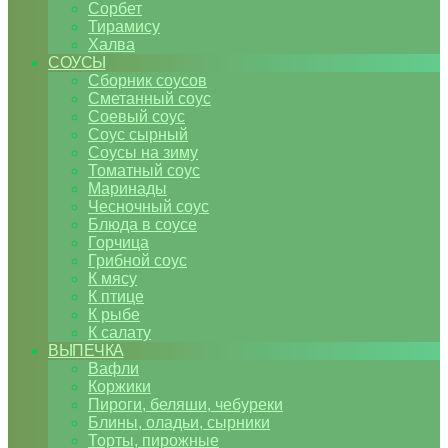
Сорбет
Тирамису
Халва
СОУСЫ
Сборник соусов
Сметанный соус
Соевый соус
Соус сырный
Соусы на зиму
Томатный соус
Маринады
Чесночный соус
Блюда в соусе
Горчица
Грибной соус
К мясу
К птице
К рыбе
К салату
ВЫПЕЧКА
Вафли
Коржики
Пироги, беляши, чебуреки
Блины, оладьи, сырники
Торты, пирожные