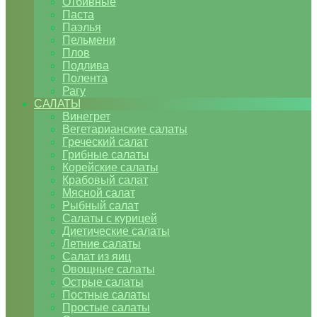
Отбивные
Паста
Паэлья
Пельмени
Плов
Подлива
Полента
Рагу
САЛАТЫ
Винегрет
Вегетарианские салаты
Греческий салат
Грибные салаты
Корейские салаты
Крабовый салат
Мясной салат
Рыбный салат
Салаты с курицей
Диетические салаты
Летние салаты
Салат из яиц
Овощные салаты
Острые салаты
Постные салаты
Простые салаты