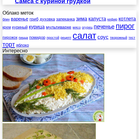
Самса с куриной грудкой
Облако меток
зима
котлета
варенье
капуста
гриб
духовка
запеканка
блин
кефир
пирог
печенье
курица
мультиварке
куриный
крем
мясо
огурец
салат
соус
помидор
пирожок
пицца
простой
рецепт
творожный
тест
торт
яблоко
Интересно