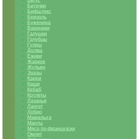
Бигус
Биточки
Бифштекс
Бризоль
Буженина
Вареники
Галушки
Голубцы
Гуляш
Долма
Ежики
Жаркое
Жульен
Зразы
Карри
Каши
Кебаб
Котлеты
Лазанья
Лангет
Лобио
Мамалыга
Манты
Мясо по-французски
Омлет