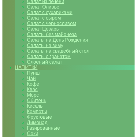
Салат из печени
Салат Оливье
Салат с сухариками
Салат с сыром
Салат с черносливом
Салат Цезарь
Салаты без майонеза
Салаты на День Рождения
Салаты на зиму
Салаты на свадебный стол
Салаты с гранатом
Слоеный салат
НАПИТКИ
Пунш
Чай
Кофе
Квас
Морс
Сбитень
Кисель
Компоты
Фруктовые
Лимонад
Газированные
Соки