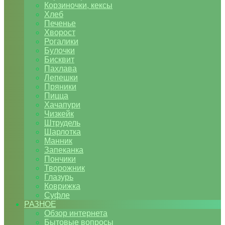
Корзиночки, кексы
Хлеб
Печенье
Хворост
Рогалики
Булочки
Бисквит
Пахлава
Лепешки
Пряники
Пицца
Хачапури
Чизкейк
Штрудель
Шарлотка
Манник
Запеканка
Пончики
Творожник
Глазурь
Коврижка
Суфле
РАЗНОЕ
Обзор интернета
Бытовые вопросы