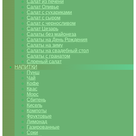
Салат из печени
Салат Оливье
Салат с сухариками
Салат с сыром
Салат с черносливом
Салат Цезарь
Салаты без майонеза
Салаты на День Рождения
Салаты на зиму
Салаты на свадебный стол
Салаты с гранатом
Слоеный салат
НАПИТКИ
Пунш
Чай
Кофе
Квас
Морс
Сбитень
Кисель
Компоты
Фруктовые
Лимонад
Газированные
Соки