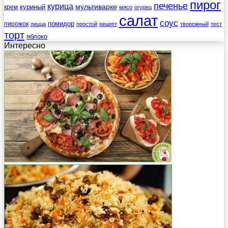
пирог
печенье
курица
мультиварке
куриный
крем
мясо
огурец
салат
соус
помидор
пирожок
пицца
простой
рецепт
творожный
тест
торт
яблоко
Интересно