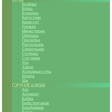
Бозбаш
Борщ
Бульоны
Капустняк
Крем-суп
Лагман
Минестроне
Окрошка
Похлебка
Рассольник
Свекольник
Солянка
Суп-пюре
Уха
Харчо
Холодные супы
Шурпа
Щи
ГОРЯЧИЕ БЛЮДА
Азу
Антрекот
Бабка
Бефстроганов
Бешбармак