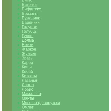
Бигус
Биточки
Бифштекс
Бризоль
Буженина
Вареники
Галушки
Голубцы
Гуляш
Долма
Ежики
Жаркое
Жульен
Зразы
Карри
Каши
Кебаб
Котлеты
Лазанья
Лангет
Лобио
Мамалыга
Манты
Мясо по-французски
Омлет