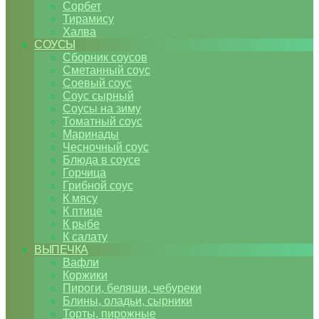
Сорбет
Тирамису
Халва
СОУСЫ
Сборник соусов
Сметанный соус
Соевый соус
Соус сырный
Соусы на зиму
Томатный соус
Маринады
Чесночный соус
Блюда в соусе
Горчица
Грибной соус
К мясу
К птице
К рыбе
К салату
ВЫПЕЧКА
Вафли
Коржики
Пироги, беляши, чебуреки
Блины, оладьи, сырники
Торты, пирожные