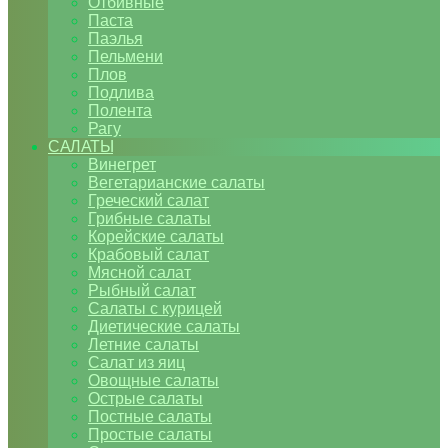
Отбивные
Паста
Паэлья
Пельмени
Плов
Подлива
Полента
Рагу
САЛАТЫ
Винегрет
Вегетарианские салаты
Греческий салат
Грибные салаты
Корейские салаты
Крабовый салат
Мясной салат
Рыбный салат
Салаты с курицей
Диетические салаты
Летние салаты
Салат из яиц
Овощные салаты
Острые салаты
Постные салаты
Простые салаты