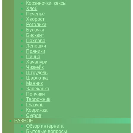
Корзиночки, кексы
Хлеб
Печенье
Хворост
Рогалики
Булочки
Бисквит
Пахлава
Лепешки
Пряники
Пицца
Хачапури
Чизкейк
Штрудель
Шарлотка
Манник
Запеканка
Пончики
Творожник
Глазурь
Коврижка
Суфле
РАЗНОЕ
Обзор интернета
Бытовые вопросы