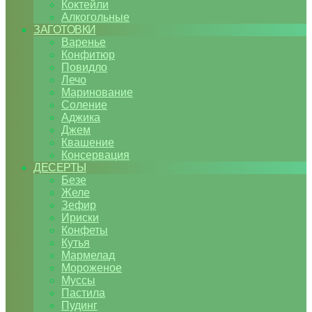
Коктейли
Алкогольные
ЗАГОТОВКИ
Варенье
Конфитюр
Повидло
Лечо
Маринование
Соление
Аджика
Джем
Квашение
Консервация
ДЕСЕРТЫ
Безе
Желе
Зефир
Ириски
Конфеты
Кутья
Мармелад
Мороженое
Муссы
Пастила
Пудинг